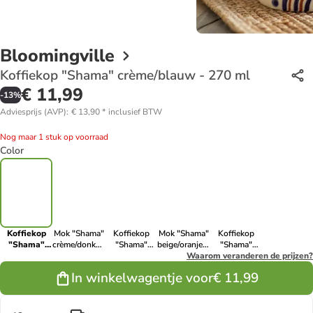
Bloomingville
Koffiekop "Shama" crème/blauw - 270 ml
€ 11,99
-
13
%
Adviesprijs (AVP)
:
€ 13,90
*
inclusief BTW
Nog maar 1 stuk op voorraad
Color
Koffiekop
Mok "Shama"
Koffiekop
Mok "Shama"
Koffiekop
"Shama"
crème/donkerblauw
"Shama"
beige/oranje/groen
"Shama"
crème/blauw
- 515 ml
blauw/crème
- 515 ml
Waarom veranderen de prijzen?
crème/lichtbruin/paars
- 270 ml
- 270 ml
- 270 ml
In winkelwagentje voor
€ 11,99