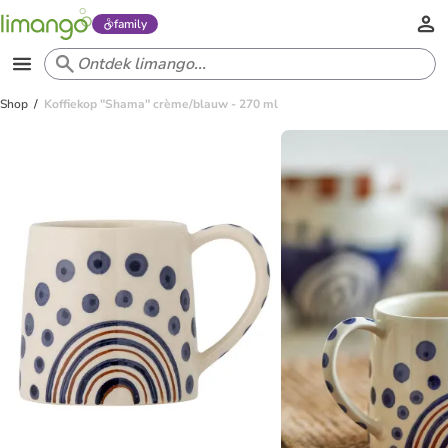
family
Shop
Koffiekop "Shama" crème/blauw - 270 ml