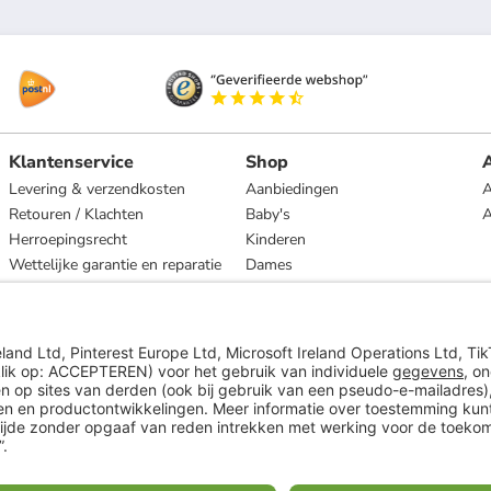
Klantenservice
Shop
A
Levering & verzendkosten
Aanbiedingen
A
Retouren / Klachten
Baby's
Herroepingsrecht
Kinderen
Wettelijke garantie en reparatie
Dames
Heren
Wonen
Merken
* Op basis van de adviesprijs van de fabrikant
** Alle prijsopgaven zijn inclusief belasting en exclusief verzendkosten