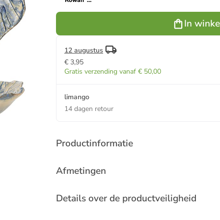
"Rowan"
crème/blauw
- (L)32,5 x
In wink
(B)26,5 cm
12 augustus
€ 3,95
Gratis verzending vanaf € 50,00
limango
14 dagen retour
Productinformatie
Afmetingen
Details over de productveiligheid