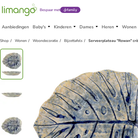
Bespaar met
family
Aanbiedingen
Baby's
Kinderen
Dames
Heren
Wonen
Shop
Wonen
Woondecoratie
Bijzettafels
Serveerplateau "Rowan" crè