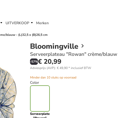
UITVERKOOP
Merken
me/blauw - (L)32,5 x (B)26,5 cm
Bloomingville
Serveerplateau "Rowan" crème/blauw -
€ 20,99
-
57
%
Adviesprijs (AVP)
:
€ 49,90
*
inclusief BTW
Minder dan 10 stuks op voorraad
Color
Serveerplateau