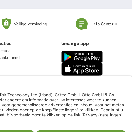
Veilige verbinding
Help Center
cties
limango app
ctueel
Aankomend
limango.de
limango.pl