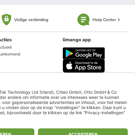
Veilige verbinding
Help Center
cties
limango app
ctueel
Aankomend
limango.de
limango.pl