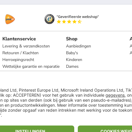
Klantenservice
Shop
A
Levering & verzendkosten
Aanbiedingen
A
Retouren / Klachten
Baby's
Herroepingsrecht
Kinderen
Wettelijke garantie en reparatie
Dames
Heren
Wonen
Merken
* Op basis van de adviesprijs van de fabrikant
** Alle prijsopgaven zijn inclusief belasting en exclusief verzendkosten
ᵃ Bij een minimale bestelwaarde van €15.