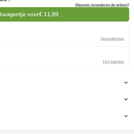
hama"
lichtbruin/paars
Waarom veranderen de prijzen?
70 ml
elwagentje voor
€ 11,99
Verzendkosten
FAQ bekijken