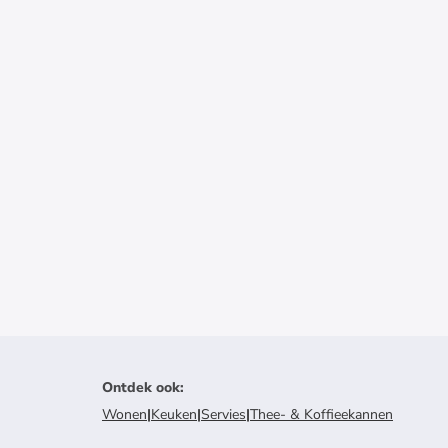
Ontdek ook
:
Wonen
|
Keuken
|
Servies
|
Thee- & Koffieekannen