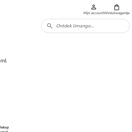
Mijn account
Winkelwagentje
 ml
fiekop