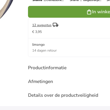
"Shama"
crème/donkerblauw
"Shama"
beige/oranje/groen
"S
blauw/crème
- 515 ml
crème/blauw
- 515 ml
crème/
- 270 ml
- 270 ml
- 2
In wink
12 augustus
€ 3,95
limango
14 dagen retour
Productinformatie
Afmetingen
Details over de productveiligheid