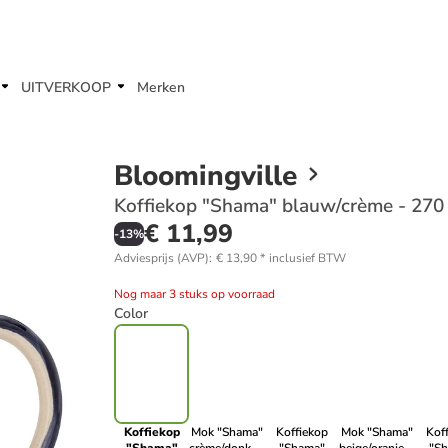
UITVERKOOP
Merken
Bloomingville
Koffiekop "Shama" blauw/crème - 270
€ 11,99
-
13
%
Adviesprijs (AVP)
:
€ 13,90
*
inclusief BTW
Nog maar 3 stuks op voorraad
Color
Koffiekop
Mok "Shama"
Koffiekop
Mok "Shama"
Kof