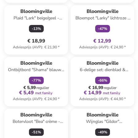
family
exclusief
Bloomingville
Bloomingville
Plaid "Lark" beige/geel -
Bloempot "Larky" lichtroze -
(L)160 x (B)130 cm
(H)16 x Ø 11 cm
-
13
%
-
47
%
€ 18,99
€ 12,99
Adviesprijs (AVP)
:
€ 21,90
*
Adviesprijs (AVP)
:
€ 24,90
*
family
korting
family
korting
Bloomingville
Bloomingville
Ontbijtbord "Shama" blauw -
6-delige set: dienblad &
Ø 20,5 cm
decoratie "Sanga"
-
77
%
-
66
%
goudkleurig-
€ 5,99
€ 16,99
regulier
(B)22x(H)21x(D)22cm
regulier
€ 5,49
€ 14,99
met family
met family
Adviesprijs (AVP)
:
€ 24,90
*
Adviesprijs (AVP)
:
€ 44,90
*
Bloomingville
Bloomingville
Botervloot "Bea" crème -
Wijnglas "Gildor"
(H)10 x Ø 15 cm
transparant/lichtbruin/groen -
-
51
%
-
49
%
490 ml