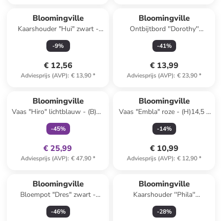
Bloomingville
Bloomingville
Kaarshouder "Hui" zwart -
Ontbijtbord ''Dorothy''
(H)41 x Ø 7 cm
wit/blauw/lichtroze - Ø 20 cm
-
9
%
-
41
%
€ 12,56
€ 13,99
Adviesprijs (AVP)
:
€ 13,90
*
Adviesprijs (AVP)
:
€ 23,90
*
family
exclusief
Bloomingville
Bloomingville
Vaas "Hiro" lichtblauw - (B)17
Vaas "Embla" roze - (H)14,5 x
x (H)21 x (D)13,5 cm
Ø 6 cm
-
45
%
-
14
%
€ 25,99
€ 10,99
Adviesprijs (AVP)
:
€ 47,90
*
Adviesprijs (AVP)
:
€ 12,90
*
Bloomingville
Bloomingville
Bloempot "Dres" zwart -
Kaarshouder ''Phila''
(H)16 x Ø 16 cm
wit/blauw - (H)17 x Ø 11 cm
-
46
%
-
28
%