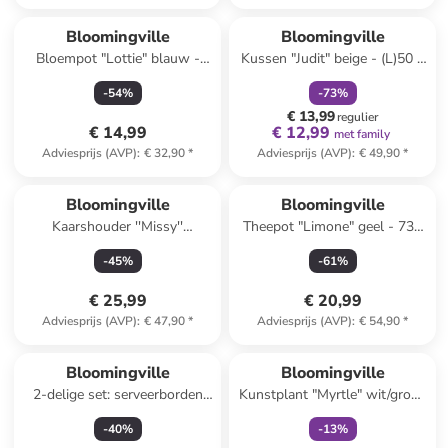
family
korting
Bloomingville
Bloomingville
Bloempot "Lottie" blauw -
Kussen "Judit" beige - (L)50 x
(H)16 x Ø 17 cm
(B)50 cm
-
54
%
-
73
%
€ 13,99
regulier
€ 14,99
€ 12,99
met family
Adviesprijs (AVP)
:
€ 32,90
*
Adviesprijs (AVP)
:
€ 49,90
*
Bloomingville
Bloomingville
Kaarshouder ''Missy''
Theepot "Limone" geel - 730
lichtroze/beige - (B)20 x
ml
-
45
%
-
61
%
(H)14,5 x (D)6,5 cm
€ 25,99
€ 20,99
Adviesprijs (AVP)
:
€ 47,90
*
Adviesprijs (AVP)
:
€ 54,90
*
family
exclusief
Bloomingville
Bloomingville
2-delige set: serveerborden
Kunstplant "Myrtle" wit/groen
"Maxima" wit/blauw/geel -
- (H)100 cm
-
40
%
-
13
%
(L)15 x (B)11 cm