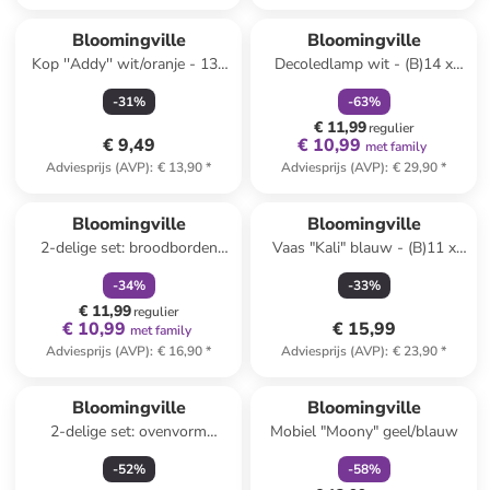
family
korting
Bloomingville
Bloomingville
Kop ''Addy'' wit/oranje - 130
Decoledlamp wit - (B)14 x
ml
(H)15 x (D)12 cm
-
31
%
-
63
%
€ 11,99
regulier
€ 9,49
€ 10,99
met family
Adviesprijs (AVP)
:
€ 13,90
*
Adviesprijs (AVP)
:
€ 29,90
*
family
korting
Bloomingville
Bloomingville
2-delige set: broodborden
Vaas "Kali" blauw - (B)11 x
"Yule" wit/rood/groen - Ø 12,5
(H)16 x (D)10,5 cm
-
34
%
-
33
%
cm
€ 11,99
regulier
€ 10,99
€ 15,99
met family
Adviesprijs (AVP)
:
€ 16,90
*
Adviesprijs (AVP)
:
€ 23,90
*
family
korting
Reeds in een ander winkelwagentje
Bloomingville
Bloomingville
2-delige set: ovenvorm
Mobiel "Moony" geel/blauw
"Thanos" beige - (H)8 cm
-
52
%
-
58
%