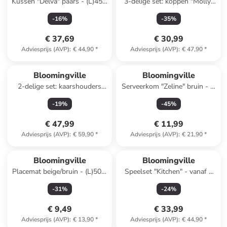
Kussen "Delva" paars - (L)45 x
3-delige set: koppen "Molly"
(B)45 cm
blauw - (H)9,5 x Ø 9,5 cm
-
16
%
-
35
%
€ 37,69
€ 30,99
Adviesprijs (AVP)
:
€ 44,90
*
Adviesprijs (AVP)
:
€ 47,90
*
Bloomingville
Bloomingville
2-delige set: kaarshouders
Serveerkom "Zeline" bruin - Ø
''Mamie'' beige/bruin
15 cm
-
19
%
-
45
%
€ 47,99
€ 11,99
Adviesprijs (AVP)
:
€ 59,90
*
Adviesprijs (AVP)
:
€ 21,90
*
Bloomingville
Bloomingville
Placemat beige/bruin - (L)50 x
Speelset "Kitchen" - vanaf 2
(B)35 cm
jaar
-
31
%
-
24
%
€ 9,49
€ 33,99
Adviesprijs (AVP)
:
€ 13,90
*
Adviesprijs (AVP)
:
€ 44,90
*