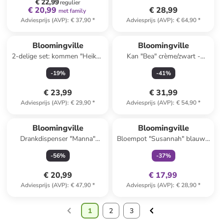
€ 22,99
regulier
€ 20,99
€ 28,99
met family
Adviesprijs (AVP)
:
€ 37,90
*
Adviesprijs (AVP)
:
€ 64,90
*
Bloomingville
Bloomingville
2-delige set: kommen "Heikki"
Kan "Bea" crème/zwart -
bruin/wit - Ø 12 cm
(H)19,5 x Ø 12 cm
-
19
%
-
41
%
€ 23,99
€ 31,99
Adviesprijs (AVP)
:
€ 29,90
*
Adviesprijs (AVP)
:
€ 54,90
*
family
exclusief
Bloomingville
Bloomingville
Drankdispenser "Manna"
Bloempot "Susannah" blauw -
kleurloos/lichtbruin - (H)30 x
(H)10 x Ø 12 cm
-
56
%
-
37
%
Ø 19,5 cm
€ 20,99
€ 17,99
Adviesprijs (AVP)
:
€ 47,90
*
Adviesprijs (AVP)
:
€ 28,90
*
1
2
3