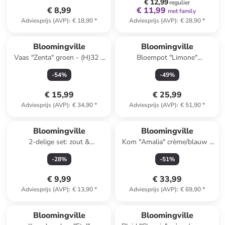
€ 12,99
regulier
€ 8,99
€ 11,99
met family
Adviesprijs (AVP)
:
€ 18,90
*
Adviesprijs (AVP)
:
€ 28,90
*
Reeds in een ander winkelwagentje
Bloomingville
Bloomingville
Vaas "Zenta" groen - (H)32 x
Bloempot "Limone"
Ø 13 cm
crème/geel - (H)16 x Ø 16,5
-
54
%
-
49
%
cm
€ 15,99
€ 25,99
Adviesprijs (AVP)
:
€ 34,90
*
Adviesprijs (AVP)
:
€ 51,90
*
Bloomingville
Bloomingville
2-delige set: zout &
Kom "Amalia" crème/blauw -
peperstrooier "Chase"
Ø 24 cm
-
28
%
-
51
%
wit/bruin - (H)4,5 cm
€ 9,99
€ 33,99
Adviesprijs (AVP)
:
€ 13,90
*
Adviesprijs (AVP)
:
€ 69,90
*
family
korting
family
exclusief
Bloomingville
Bloomingville