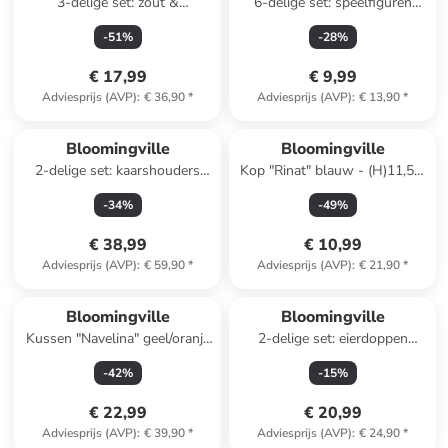
3-delige set: zout &
6-delige set: speelfiguren
peperstrooier "Bea"
"Wilton" - vanaf 2 jaar
-
51
%
-
28
%
crème/bruin - (H)11 cm
€ 17,99
€ 9,99
Adviesprijs (AVP)
:
€ 36,90
*
Adviesprijs (AVP)
:
€ 13,90
*
Bloomingville
Bloomingville
2-delige set: kaarshouders
Kop "Rinat" blauw - (H)11,5 x
''Missy'' lichtblauw/beige
Ø 9,5 cm
-
34
%
-
49
%
€ 38,99
€ 10,99
Adviesprijs (AVP)
:
€ 59,90
*
Adviesprijs (AVP)
:
€ 21,90
*
Bloomingville
Bloomingville
Kussen "Navelina" geel/oranje
2-delige set: eierdoppen
- (L)38 x (B)23 cm
"Birdy" blauw/geel - (B)8 x
-
42
%
-
15
%
(H)8 cm
€ 22,99
€ 20,99
Adviesprijs (AVP)
:
€ 39,90
*
Adviesprijs (AVP)
:
€ 24,90
*