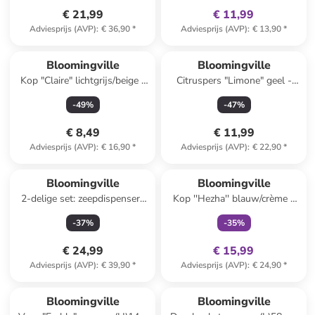
€ 21,99
€ 11,99
Adviesprijs (AVP)
:
€ 36,90
*
Adviesprijs (AVP)
:
€ 13,90
*
Bloomingville
Bloomingville
Kop "Claire" lichtgrijs/beige -
Citruspers "Limone" geel -
450 ml
(L)15,5 x (B)10,5 cm
-
49
%
-
47
%
€ 8,49
€ 11,99
Adviesprijs (AVP)
:
€ 16,90
*
Adviesprijs (AVP)
:
€ 22,90
*
family
exclusief
Reeds in een ander winkelwagentje
Bloomingville
Bloomingville
2-delige set: zeepdispensers
Kop ''Hezha'' blauw/crème -
"Cheran" groen/beige
260 ml
-
37
%
-
35
%
€ 24,99
€ 15,99
Adviesprijs (AVP)
:
€ 39,90
*
Adviesprijs (AVP)
:
€ 24,90
*
Bloomingville
Bloomingville