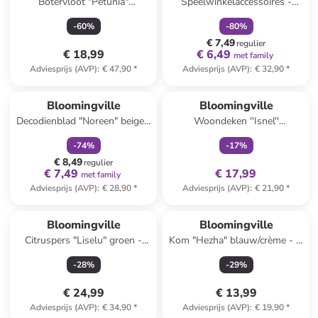
Botervloot "Petunia"
Speelwinkelaccessoires -
blauw/wit - (B)17 x (H)7 x
vanaf 3 jaar
-
60
%
-
80
%
(D)12 cm
€ 7,49
regulier
€ 18,99
€ 6,49
met family
Adviesprijs (AVP)
:
€ 47,90
*
Adviesprijs (AVP)
:
€ 32,90
*
family
korting
family
exclusief
Bloomingville
Bloomingville
Decodienblad "Noreen" beige -
Woondeken ''Isnel''
Ø 29 cm
meerkleurig - (L)160 x (B)130
-
74
%
-
17
%
cm
€ 8,49
regulier
€ 7,49
€ 17,99
met family
Adviesprijs (AVP)
:
€ 28,90
*
Adviesprijs (AVP)
:
€ 21,90
*
Bloomingville
Bloomingville
Citruspers "Liselu" groen -
Kom "Hezha" blauw/crème - Ø
(H)15,5 x Ø 17 cm
13 cm
-
28
%
-
29
%
€ 24,99
€ 13,99
Adviesprijs (AVP)
:
€ 34,90
*
Adviesprijs (AVP)
:
€ 19,90
*