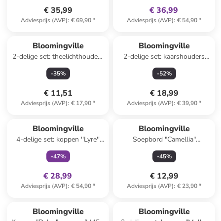
€ 35,99
€ 36,99
Adviesprijs (AVP)
:
€ 69,90
*
Adviesprijs (AVP)
:
€ 54,90
*
Bloomingville
Bloomingville
2-delige set: theelichthouders
2-delige set: kaarshouders
"Rosslin" bruin
''Caty'' wit/lichtbruin
-
35
%
-
52
%
€ 11,51
€ 18,99
Adviesprijs (AVP)
:
€ 17,90
*
Adviesprijs (AVP)
:
€ 39,90
*
family
exclusief
Bloomingville
Bloomingville
4-delige set: koppen ''Lyre''
Soepbord "Camellia"
wit/blauw - 250 ml
blauw/wit - Ø 22 cm
-
47
%
-
45
%
€ 28,99
€ 12,99
Adviesprijs (AVP)
:
€ 54,90
*
Adviesprijs (AVP)
:
€ 23,90
*
Bloomingville
Bloomingville