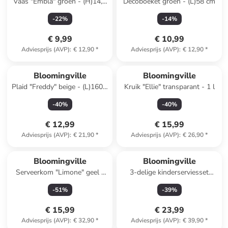
Vaas "Embla" groen - (H)14,5
Decoboeket groen - (L)58 cm
x Ø 6 cm
-
22
%
-
14
%
€ 9,99
€ 10,99
Adviesprijs (AVP)
:
€ 12,90
*
Adviesprijs (AVP)
:
€ 12,90
*
Bloomingville
Bloomingville
Plaid "Freddy" beige - (L)160 x
Kruik "Ellie" transparant - 1 l
(B)130 cm
-
40
%
-
40
%
€ 12,99
€ 15,99
Adviesprijs (AVP)
:
€ 21,90
*
Adviesprijs (AVP)
:
€ 26,90
*
Bloomingville
Bloomingville
Serveerkom "Limone" geel -
3-delige kinderserviesset
(L)26 x (B)18 cm
"Jesse" wit/oranje
-
51
%
-
39
%
€ 15,99
€ 23,99
Adviesprijs (AVP)
:
€ 32,90
*
Adviesprijs (AVP)
:
€ 39,90
*