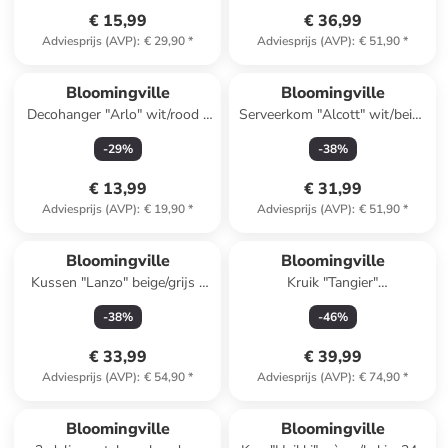
€ 15,99
€ 36,99
Adviesprijs (AVP)
:
€ 29,90
*
Adviesprijs (AVP)
:
€ 51,90
*
Bloomingville
Bloomingville
Decohanger "Arlo" wit/rood -
Serveerkom "Alcott" wit/beige
(L)22 cm
- Ø 21 cm
-
29
%
-
38
%
€ 13,99
€ 31,99
Adviesprijs (AVP)
:
€ 19,90
*
Adviesprijs (AVP)
:
€ 51,90
*
Bloomingville
Bloomingville
Kussen "Lanzo" beige/grijs -
Kruik "Tangier"
(L)50 x (B)35 cm
mintgroen/oranje - 2,14 l
-
38
%
-
46
%
€ 33,99
€ 39,99
Adviesprijs (AVP)
:
€ 54,90
*
Adviesprijs (AVP)
:
€ 74,90
*
Reeds in een ander winkelwagentje
Bloomingville
Bloomingville