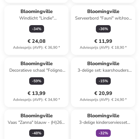
Bloomingville
Bloomingville
Windlicht "Lindie"
Serveerbord "Fauni" wit/rood
wit/grijs/lichtbruin - (H)12 x Ø
- (L)15 x (B)11,5 cm
-
34
%
-
36
%
12 cm
€ 24,08
€ 11,99
Adviesprijs (AVP)
:
€ 36,90
*
Adviesprijs (AVP)
:
€ 18,90
*
Bloomingville
Bloomingville
Decoratieve schaal "Foligno"
3-delige set: kaarshouders
wit - (B)27 x (H)6 x (D)14 cm
''Blanchard'' wit/bruin
-
59
%
-
15
%
€ 13,99
€ 20,99
Adviesprijs (AVP)
:
€ 34,90
*
Adviesprijs (AVP)
:
€ 24,90
*
family
exclusief
Bloomingville
Bloomingville
Vaas "Zanna" blauw - (H)26 x
3-delige kinderserviesset
Ø 17,5 cm
"Charlie" wit/lichtblauw
-
48
%
-
32
%