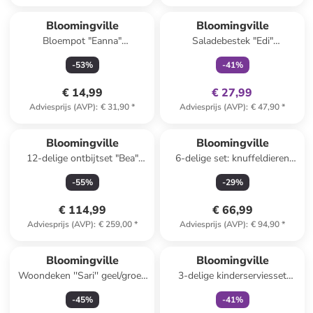
family
exclusief
Bloomingville
Bloomingville
Bloempot "Eanna"
Saladebestek "Edi"
wit/meerkleurig - (H)8 x Ø
goudkleurig - (L)26,5 cm
-
53
%
-
41
%
12,5 cm
€ 14,99
€ 27,99
Adviesprijs (AVP)
:
€ 31,90
*
Adviesprijs (AVP)
:
€ 47,90
*
Bloomingville
Bloomingville
12-delige ontbijtset "Bea"
6-delige set: knuffeldieren
crème/zwart
"Animal Friends" - vanaf de
-
55
%
-
29
%
geboorte
€ 114,99
€ 66,99
Adviesprijs (AVP)
:
€ 259,00
*
Adviesprijs (AVP)
:
€ 94,90
*
family
exclusief
Bloomingville
Bloomingville
Woondeken ''Sari'' geel/groen
3-delige kinderserviesset
- (L)150 x (B)130 cm
"Sweets" crème/lichtroze
-
45
%
-
41
%