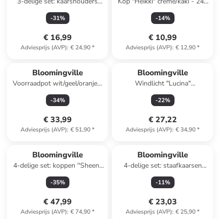
3-delige set: kaarshouders
Kop "Heikki" crème/kaki - 240
bruin/lichtbruin/mosterdgeel -
ml
-
31
%
-
14
%
(B)19 x (H)7 x (D)6cm
€ 16,99
€ 10,99
Adviesprijs (AVP)
:
€ 24,90
*
Adviesprijs (AVP)
:
€ 12,90
*
Bloomingville
Bloomingville
Voorraadpot wit/geel/oranje -
Windlicht "Lucina"
(H)12 x Ø 11 cm
zilverkleurig - (H)20 x Ø 11
-
34
%
-
22
%
cm
€ 33,99
€ 27,22
Adviesprijs (AVP)
:
€ 51,90
*
Adviesprijs (AVP)
:
€ 34,90
*
Bloomingville
Bloomingville
4-delige set: koppen ''Sheen''
4-delige set: staafkaarsen
lichtbruin/turquoise - 400 ml
"Frost" grijs - 4x 75 g
-
35
%
-
11
%
€ 47,99
€ 23,03
Adviesprijs (AVP)
:
€ 74,90
*
Adviesprijs (AVP)
:
€ 25,90
*