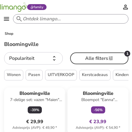
family
Shop
Bloomingville
1
Populariteit
Alle filters
Wonen
Pasen
UITVERKOOP
Kerstcadeaus
Kindere
family
exclusief
Bloomingville
Bloomingville
7-delige set: vazen "Maien"
Bloempot "Eanna"
meerkleurig
wit/meerkleurig - (H)14 x Ø
-
39
%
-
56
%
19,5 cm
€ 29,99
€ 23,99
Adviesprijs (AVP)
:
€ 49,90
*
Adviesprijs (AVP)
:
€ 54,90
*