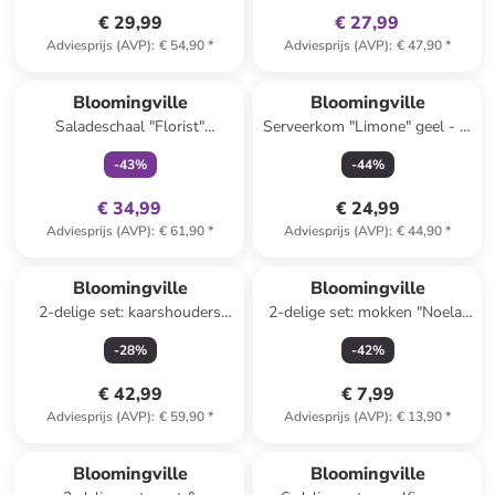
€ 29,99
€ 27,99
Adviesprijs (AVP)
:
€ 54,90
*
Adviesprijs (AVP)
:
€ 47,90
*
family
exclusief
Bloomingville
Bloomingville
Saladeschaal "Florist"
Serveerkom "Limone" geel - Ø
meerkleurig - Ø 26,5 cm
21 cm
-
43
%
-
44
%
€ 34,99
€ 24,99
Adviesprijs (AVP)
:
€ 61,90
*
Adviesprijs (AVP)
:
€ 44,90
*
Bloomingville
Bloomingville
2-delige set: kaarshouders
2-delige set: mokken "Noela"
''Rory'' wit/zwart
grijs/bruin - 350 ml
-
28
%
-
42
%
€ 42,99
€ 7,99
Adviesprijs (AVP)
:
€ 59,90
*
Adviesprijs (AVP)
:
€ 13,90
*
Bloomingville
Bloomingville