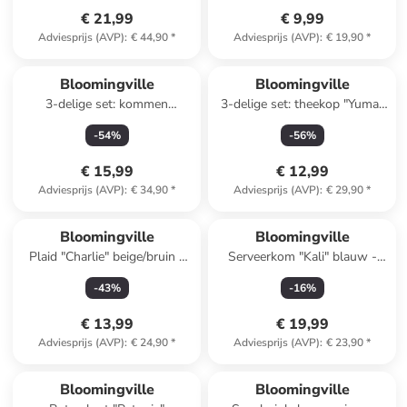
€ 21,99
€ 9,99
Adviesprijs (AVP)
:
€ 44,90
*
Adviesprijs (AVP)
:
€ 19,90
*
Bloomingville
Bloomingville
3-delige set: kommen
3-delige set: theekop "Yuma"
"Primrose" beige - 250 ml
beige/wit - 250 ml
-
54
%
-
56
%
€ 15,99
€ 12,99
Adviesprijs (AVP)
:
€ 34,90
*
Adviesprijs (AVP)
:
€ 29,90
*
Bloomingville
Bloomingville
Plaid "Charlie" beige/bruin -
Serveerkom "Kali" blauw -
(L)160 x (B)130 cm
(H)9,5 x Ø 9,5 cm
-
43
%
-
16
%
€ 13,99
€ 19,99
Adviesprijs (AVP)
:
€ 24,90
*
Adviesprijs (AVP)
:
€ 23,90
*
family
korting
Bloomingville
Bloomingville