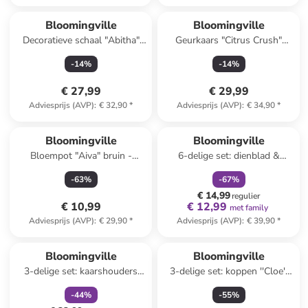
Bloomingville
Bloomingville
Decoratieve schaal "Abitha"
Geurkaars "Citrus Crush"
beige - (L)19,5 cm
lichtblauw - 335 g
-
14
%
-
14
%
€ 27,99
€ 29,99
Adviesprijs (AVP)
:
€ 32,90
*
Adviesprijs (AVP)
:
€ 34,90
*
family
korting
Bloomingville
Bloomingville
Bloempot "Aiva" bruin -
6-delige set: dienblad &
(H)12,5 x Ø 16 cm
decoratie "Sanga"
-
63
%
-
67
%
beige/lichtbruin - (H)22,5 x Ø
€ 14,99
18 cm
regulier
€ 10,99
€ 12,99
met family
Adviesprijs (AVP)
:
€ 29,90
*
Adviesprijs (AVP)
:
€ 39,90
*
family
korting
Reeds in een ander winkelwagentje
Bloomingville
Bloomingville
3-delige set: kaarshouders
3-delige set: koppen ''Cloe''
"Betiel" beige/bruin - (H)10,5 x
beige/blauw - 400 ml
-
44
%
-
55
%
Ø 6 cm