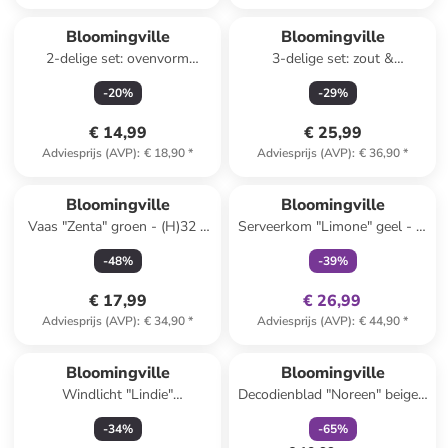
Bloomingville
Bloomingville
2-delige set: ovenvorm
3-delige set: zout &
"Thanos" beige - (H)8 cm
peperstrooier "Bea"
-
20
%
-
29
%
crème/bruin - (H)11 cm
€ 14,99
€ 25,99
Adviesprijs (AVP)
:
€ 18,90
*
Adviesprijs (AVP)
:
€ 36,90
*
family
exclusief
Bloomingville
Bloomingville
Vaas "Zenta" groen - (H)32 x
Serveerkom "Limone" geel - Ø
Ø 13 cm
21 cm
-
48
%
-
39
%
€ 17,99
€ 26,99
Adviesprijs (AVP)
:
€ 34,90
*
Adviesprijs (AVP)
:
€ 44,90
*
family
korting
Bloomingville
Bloomingville
Windlicht "Lindie"
Decodienblad "Noreen" beige -
wit/grijs/lichtbruin - (H)12 x Ø
Ø 29 cm
-
34
%
-
65
%
12 cm