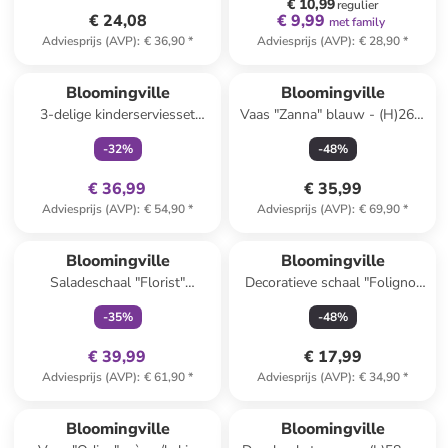
€ 10,99
regulier
€ 24,08
€ 9,99
met family
Adviesprijs (AVP)
:
€ 36,90
*
Adviesprijs (AVP)
:
€ 28,90
*
family
exclusief
Bloomingville
Bloomingville
3-delige kinderserviesset
Vaas "Zanna" blauw - (H)26 x
"Charlie" wit/lichtblauw
Ø 17,5 cm
-
32
%
-
48
%
€ 36,99
€ 35,99
Adviesprijs (AVP)
:
€ 54,90
*
Adviesprijs (AVP)
:
€ 69,90
*
family
exclusief
Bloomingville
Bloomingville
Saladeschaal "Florist"
Decoratieve schaal "Foligno"
meerkleurig - Ø 26,5 cm
wit - (B)27 x (H)6 x (D)14 cm
-
35
%
-
48
%
€ 39,99
€ 17,99
Adviesprijs (AVP)
:
€ 61,90
*
Adviesprijs (AVP)
:
€ 34,90
*
family
exclusief
Bloomingville
Bloomingville