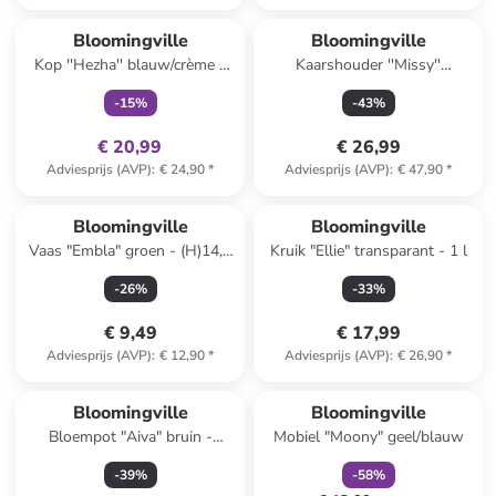
family
exclusief
Bloomingville
Bloomingville
Kop ''Hezha'' blauw/crème -
Kaarshouder ''Missy''
260 ml
lichtroze/beige - (B)20 x
-
15
%
-
43
%
(H)14,5 x (D)6,5 cm
€ 20,99
€ 26,99
Adviesprijs (AVP)
:
€ 24,90
*
Adviesprijs (AVP)
:
€ 47,90
*
Bloomingville
Bloomingville
Vaas "Embla" groen - (H)14,5
Kruik "Ellie" transparant - 1 l
x Ø 6 cm
-
26
%
-
33
%
€ 9,49
€ 17,99
Adviesprijs (AVP)
:
€ 12,90
*
Adviesprijs (AVP)
:
€ 26,90
*
family
korting
Reeds in een ander winkelwagentje
Bloomingville
Bloomingville
Bloempot "Aiva" bruin -
Mobiel "Moony" geel/blauw
(H)12,5 x Ø 16 cm
-
39
%
-
58
%