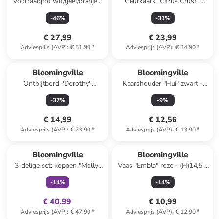
Voorraadpot wit/geel/oranje -
Geurkaars "Citrus Crush"
(H)12 x Ø 11 cm
lichtblauw - 335 g
-
46
%
-
31
%
€ 27,99
€ 23,99
Adviesprijs (AVP)
:
€ 51,90
*
Adviesprijs (AVP)
:
€ 34,90
*
Bloomingville
Bloomingville
Ontbijtbord ''Dorothy''
Kaarshouder "Hui" zwart -
wit/blauw/lichtroze - Ø 20 cm
(H)41 x Ø 7 cm
-
37
%
-
9
%
€ 14,99
€ 12,56
Adviesprijs (AVP)
:
€ 23,90
*
Adviesprijs (AVP)
:
€ 13,90
*
family
exclusief
Bloomingville
Bloomingville
3-delige set: koppen "Molly"
Vaas "Embla" roze - (H)14,5 x
blauw - (H)9,5 x Ø 9,5 cm
Ø 6 cm
-
14
%
-
14
%
€ 40,99
€ 10,99
Adviesprijs (AVP)
:
€ 47,90
*
Adviesprijs (AVP)
:
€ 12,90
*