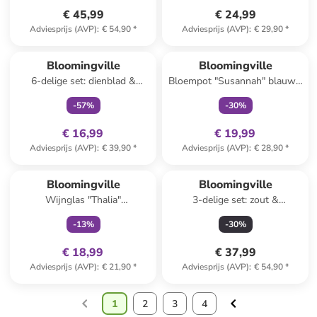
€ 45,99
€ 24,99
Adviesprijs (AVP)
:
€ 54,90
*
Adviesprijs (AVP)
:
€ 29,90
*
family
exclusief
family
exclusief
Bloomingville
Bloomingville
6-delige set: dienblad &
Bloempot "Susannah" blauw -
decoratie "Sanga"
(H)10 x Ø 12 cm
-
57
%
-
30
%
beige/lichtbruin - (H)22,5 x Ø
18 cm
€ 16,99
€ 19,99
Adviesprijs (AVP)
:
€ 39,90
*
Adviesprijs (AVP)
:
€ 28,90
*
family
exclusief
Bloomingville
Bloomingville
Wijnglas "Thalia"
3-delige set: zout &
transparant/meerkleurig - 250
peperstrooier "Limone"
-
13
%
-
30
%
ml
geel/groen - (H)8,5 cm
€ 18,99
€ 37,99
Adviesprijs (AVP)
:
€ 21,90
*
Adviesprijs (AVP)
:
€ 54,90
*
1
2
3
4