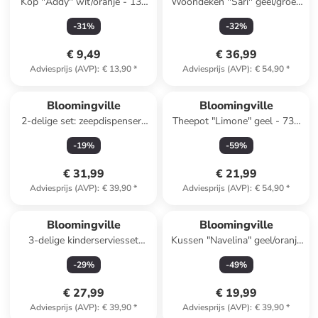
Kop ''Addy'' wit/oranje - 130
Woondeken ''Sari'' geel/groen
ml
- (L)150 x (B)130 cm
-
31
%
-
32
%
€ 9,49
€ 36,99
Adviesprijs (AVP)
:
€ 13,90
*
Adviesprijs (AVP)
:
€ 54,90
*
Bloomingville
Bloomingville
2-delige set: zeepdispensers
Theepot "Limone" geel - 730
"Cheran" groen/beige
ml
-
19
%
-
59
%
€ 31,99
€ 21,99
Adviesprijs (AVP)
:
€ 39,90
*
Adviesprijs (AVP)
:
€ 54,90
*
Bloomingville
Bloomingville
3-delige kinderserviesset
Kussen "Navelina" geel/oranje
"Jesse" wit/oranje
- (L)38 x (B)23 cm
-
29
%
-
49
%
€ 27,99
€ 19,99
Adviesprijs (AVP)
:
€ 39,90
*
Adviesprijs (AVP)
:
€ 39,90
*