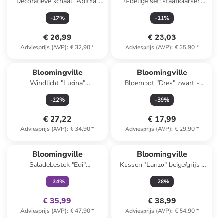
Decoratieve schaal "Abitha"
4-delige set: staafkaarsen
beige - (L)19,5 cm
"Frost" grijs - 4x 75 g
-
17
%
-
11
%
€ 26,99
€ 23,03
Adviesprijs (AVP)
:
€ 32,90
*
Adviesprijs (AVP)
:
€ 25,90
*
Bloomingville
Bloomingville
Windlicht "Lucina"
Bloempot "Dres" zwart -
zilverkleurig - (H)20 x Ø 11
(H)16 x Ø 16 cm
-
22
%
-
39
%
cm
€ 27,22
€ 17,99
Adviesprijs (AVP)
:
€ 34,90
*
Adviesprijs (AVP)
:
€ 29,90
*
family
exclusief
Bloomingville
Bloomingville
Saladebestek "Edi"
Kussen "Lanzo" beige/grijs -
goudkleurig - (L)26,5 cm
(L)50 x (B)35 cm
-
24
%
-
28
%
€ 35,99
€ 38,99
Adviesprijs (AVP)
:
€ 47,90
*
Adviesprijs (AVP)
:
€ 54,90
*