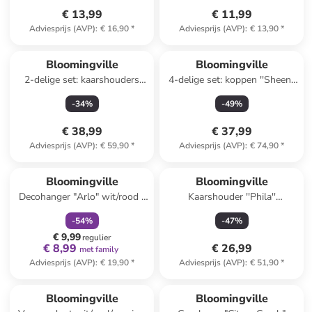
€ 13,99
€ 11,99
Adviesprijs (AVP)
:
€ 16,90
*
Adviesprijs (AVP)
:
€ 13,90
*
Bloomingville
Bloomingville
2-delige set: kaarshouders
4-delige set: koppen ''Sheen''
''Missy'' lichtblauw/beige
lichtbruin/turquoise - 400 ml
-
34
%
-
49
%
€ 38,99
€ 37,99
Adviesprijs (AVP)
:
€ 59,90
*
Adviesprijs (AVP)
:
€ 74,90
*
family
korting
Bloomingville
Bloomingville
Decohanger "Arlo" wit/rood -
Kaarshouder ''Phila''
(L)22 cm
wit/blauw - (H)17 x Ø 11 cm
-
54
%
-
47
%
€ 9,99
regulier
€ 8,99
€ 26,99
met family
Adviesprijs (AVP)
:
€ 19,90
*
Adviesprijs (AVP)
:
€ 51,90
*
Bloomingville
Bloomingville