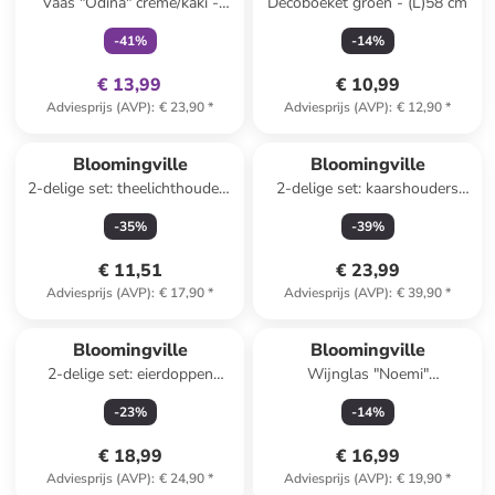
Vaas "Odina" crème/kaki -
Decoboeket groen - (L)58 cm
(H)21 x Ø 9 cm
-
41
%
-
14
%
€ 13,99
€ 10,99
Adviesprijs (AVP)
:
€ 23,90
*
Adviesprijs (AVP)
:
€ 12,90
*
Bloomingville
Bloomingville
2-delige set: theelichthouders
2-delige set: kaarshouders
"Rosslin" bruin
''Caty'' wit/lichtbruin
-
35
%
-
39
%
€ 11,51
€ 23,99
Adviesprijs (AVP)
:
€ 17,90
*
Adviesprijs (AVP)
:
€ 39,90
*
Bloomingville
Bloomingville
2-delige set: eierdoppen
Wijnglas "Noemi"
"Birdy" blauw/geel - (B)8 x
transparant/blauw - 220 ml
-
23
%
-
14
%
(H)8 cm
€ 18,99
€ 16,99
Adviesprijs (AVP)
:
€ 24,90
*
Adviesprijs (AVP)
:
€ 19,90
*