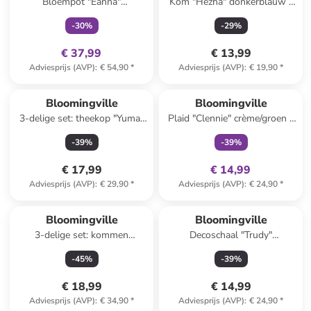
Bloempot "Eanna"
Kom "Hezha" donkerblauw -
wit/meerkleurig - (H)14 x Ø
Ø 13 cm
-
30
%
-
29
%
19,5 cm
€ 37,99
€ 13,99
Adviesprijs (AVP)
:
€ 54,90
*
Adviesprijs (AVP)
:
€ 19,90
*
family
exclusief
Bloomingville
Bloomingville
3-delige set: theekop "Yuma"
Plaid "Clennie" crème/groen -
beige/wit - 250 ml
(L)160 x (B)130 cm
-
39
%
-
39
%
€ 17,99
€ 14,99
Adviesprijs (AVP)
:
€ 29,90
*
Adviesprijs (AVP)
:
€ 24,90
*
Bloomingville
Bloomingville
3-delige set: kommen
Decoschaal "Trudy"
"Primrose" beige - 250 ml
crème/donkerblauw - (L)12,5 x
-
45
%
-
39
%
(B)14 cm
€ 18,99
€ 14,99
Adviesprijs (AVP)
:
€ 34,90
*
Adviesprijs (AVP)
:
€ 24,90
*