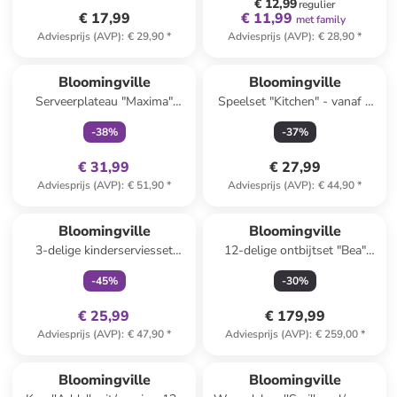
€ 12,99
regulier
€ 17,99
€ 11,99
met family
Adviesprijs (AVP)
:
€ 29,90
*
Adviesprijs (AVP)
:
€ 28,90
*
family
exclusief
Bloomingville
Bloomingville
Serveerplateau "Maxima"
Speelset "Kitchen" - vanaf 2
blauw/geel - (L)29 x (B)16,5
jaar
-
38
%
-
37
%
cm
€ 31,99
€ 27,99
Adviesprijs (AVP)
:
€ 51,90
*
Adviesprijs (AVP)
:
€ 44,90
*
family
exclusief
Bloomingville
Bloomingville
3-delige kinderserviesset
12-delige ontbijtset "Bea"
"Sweets" crème/lichtroze
crème/zwart
-
45
%
-
30
%
€ 25,99
€ 179,99
Adviesprijs (AVP)
:
€ 47,90
*
Adviesprijs (AVP)
:
€ 259,00
*
Bloomingville
Bloomingville