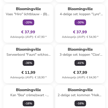
family
exclusief
family
exclusief
Bloomingville
Bloomingville
Vaas "Hiro" lichtblauw - (B)17
4-delige set: koppen ''Lyre''
x (H)21 x (D)13,5 cm
wit/blauw - 250 ml
-
20
%
-
30
%
€ 37,99
€ 37,99
Adviesprijs (AVP)
:
€ 47,90
*
Adviesprijs (AVP)
:
€ 54,90
*
Bloomingville
Bloomingville
Serveerbord "Fauni" wit/rood
3-delige set: koppen ''Cloe''
- (L)15 x (B)11,5 cm
beige/blauw - 400 ml
-
36
%
-
41
%
€ 11,99
€ 37,99
Adviesprijs (AVP)
:
€ 18,90
*
Adviesprijs (AVP)
:
€ 64,90
*
Bloomingville
Bloomingville
Kan "Bea" crème/zwart -
2-delige set: kommen "Heikki"
(H)19,5 x Ø 12 cm
bruin/wit - Ø 12 cm
-
16
%
-
16
%