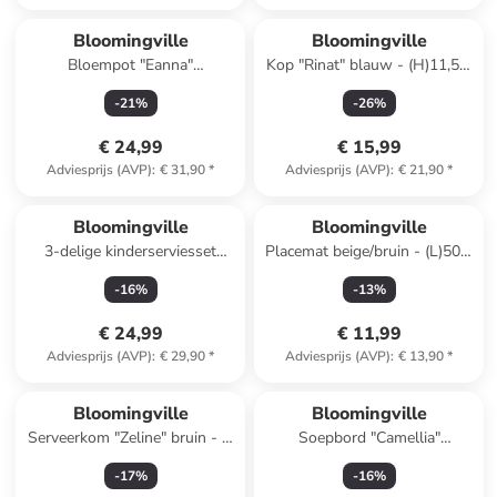
Bloomingville
Bloomingville
Bloempot "Eanna"
Kop "Rinat" blauw - (H)11,5 x
wit/meerkleurig - (H)8 x Ø
Ø 9,5 cm
-
21
%
-
26
%
12,5 cm
€ 24,99
€ 15,99
Adviesprijs (AVP)
:
€ 31,90
*
Adviesprijs (AVP)
:
€ 21,90
*
Bloomingville
Bloomingville
3-delige kinderserviesset
Placemat beige/bruin - (L)50 x
crème
(B)35 cm
-
16
%
-
13
%
€ 24,99
€ 11,99
Adviesprijs (AVP)
:
€ 29,90
*
Adviesprijs (AVP)
:
€ 13,90
*
Bloomingville
Bloomingville
Serveerkom "Zeline" bruin - Ø
Soepbord "Camellia"
15 cm
blauw/wit - Ø 22 cm
-
17
%
-
16
%