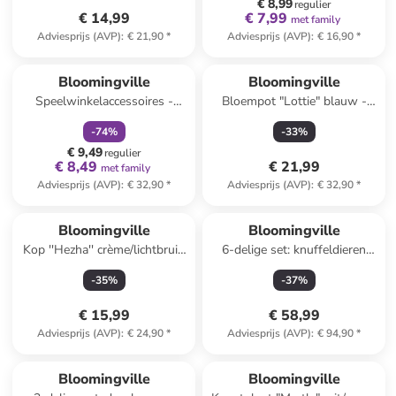
€ 8,99
regulier
€ 14,99
€ 7,99
met family
Adviesprijs (AVP)
:
€ 21,90
*
Adviesprijs (AVP)
:
€ 16,90
*
family
korting
Bloomingville
Bloomingville
Speelwinkelaccessoires -
Bloempot "Lottie" blauw -
vanaf 3 jaar
(H)16 x Ø 17 cm
-
74
%
-
33
%
€ 9,49
regulier
€ 8,49
€ 21,99
met family
Adviesprijs (AVP)
:
€ 32,90
*
Adviesprijs (AVP)
:
€ 32,90
*
Bloomingville
Bloomingville
Kop ''Hezha'' crème/lichtbruin
6-delige set: knuffeldieren
- 260 ml
"Animal Friends" - vanaf de
-
35
%
-
37
%
geboorte
€ 15,99
€ 58,99
Adviesprijs (AVP)
:
€ 24,90
*
Adviesprijs (AVP)
:
€ 94,90
*
family
korting
family
exclusief
Bloomingville
Bloomingville