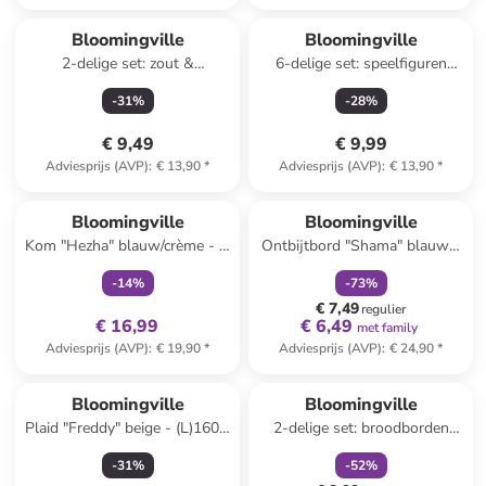
Bloomingville
Bloomingville
2-delige set: zout &
6-delige set: speelfiguren
peperstrooier "Chase"
"Wilton" - vanaf 2 jaar
-
31
%
-
28
%
wit/bruin - (H)4,5 cm
€ 9,49
€ 9,99
Adviesprijs (AVP)
:
€ 13,90
*
Adviesprijs (AVP)
:
€ 13,90
*
family
exclusief
family
korting
Bloomingville
Bloomingville
Kom "Hezha" blauw/crème - Ø
Ontbijtbord "Shama" blauw -
13 cm
Ø 20,5 cm
-
14
%
-
73
%
€ 7,49
regulier
€ 16,99
€ 6,49
met family
Adviesprijs (AVP)
:
€ 19,90
*
Adviesprijs (AVP)
:
€ 24,90
*
family
korting
Bloomingville
Bloomingville
Plaid "Freddy" beige - (L)160 x
2-delige set: broodborden
(B)130 cm
"Yule" wit/rood/groen - Ø 12,5
-
31
%
-
52
%
cm