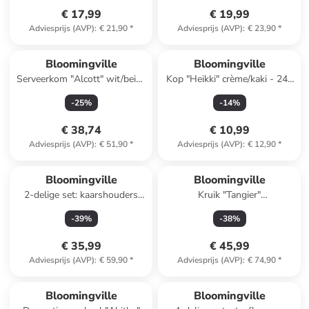
€ 17,99
€ 19,99
Adviesprijs (AVP)
:
€ 21,90
*
Adviesprijs (AVP)
:
€ 23,90
*
Bloomingville
Bloomingville
Serveerkom "Alcott" wit/beige
Kop "Heikki" crème/kaki - 240
- Ø 21 cm
ml
-
25
%
-
14
%
€ 38,74
€ 10,99
Adviesprijs (AVP)
:
€ 51,90
*
Adviesprijs (AVP)
:
€ 12,90
*
Bloomingville
Bloomingville
2-delige set: kaarshouders
Kruik "Tangier"
''Mamie'' beige/bruin
mintgroen/oranje - 2,14 l
-
39
%
-
38
%
€ 35,99
€ 45,99
Adviesprijs (AVP)
:
€ 59,90
*
Adviesprijs (AVP)
:
€ 74,90
*
Bloomingville
Bloomingville