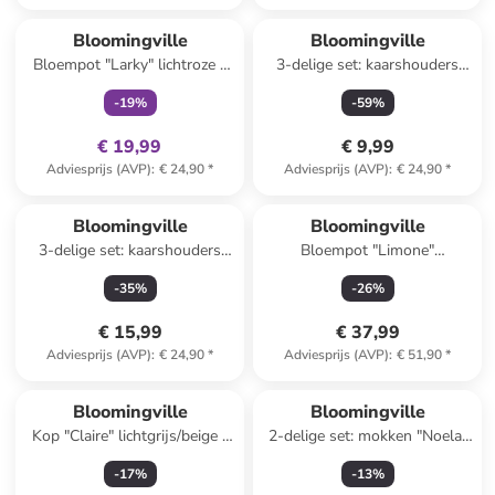
family
exclusief
Bloomingville
Bloomingville
Bloempot "Larky" lichtroze -
3-delige set: kaarshouders
(H)16 x Ø 11 cm
bruin/lichtbruin/mosterdgeel -
-
19
%
-
59
%
(B)19 x (H)7 x (D)6cm
€ 19,99
€ 9,99
Adviesprijs (AVP)
:
€ 24,90
*
Adviesprijs (AVP)
:
€ 24,90
*
Bloomingville
Bloomingville
3-delige set: kaarshouders
Bloempot "Limone"
''Blanchard'' wit/bruin
crème/geel - (H)16 x Ø 16,5
-
35
%
-
26
%
cm
€ 15,99
€ 37,99
Adviesprijs (AVP)
:
€ 24,90
*
Adviesprijs (AVP)
:
€ 51,90
*
Bloomingville
Bloomingville
Kop "Claire" lichtgrijs/beige -
2-delige set: mokken "Noela"
450 ml
grijs/bruin - 350 ml
-
17
%
-
13
%