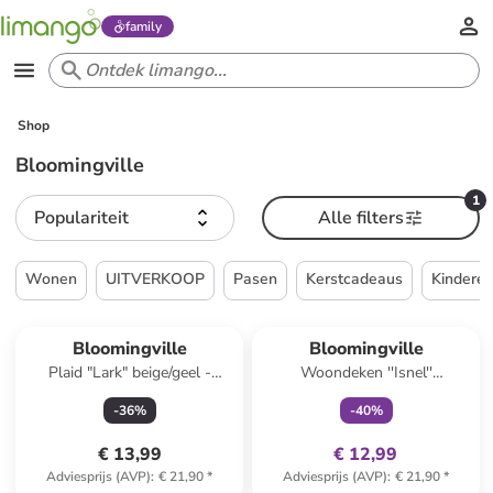
family
Shop
Bloomingville
1
Populariteit
Alle filters
Wonen
UITVERKOOP
Pasen
Kerstcadeaus
Kindere
family
exclusief
Bloomingville
Bloomingville
Plaid "Lark" beige/geel -
Woondeken ''Isnel''
(L)160 x (B)130 cm
meerkleurig - (L)160 x (B)130
-
36
%
-
40
%
cm
€ 13,99
€ 12,99
Adviesprijs (AVP)
:
€ 21,90
*
Adviesprijs (AVP)
:
€ 21,90
*