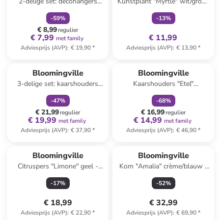
2-delige set: decohangers
Kunstplant "Myrtle" wit/groen
"Griselda" wit - (L)11,5 cm
- (H)100 cm
-
59
%
-
13
%
€ 8,99
regulier
€ 7,99
€ 11,99
met family
Adviesprijs (AVP)
:
€ 19,90
*
Adviesprijs (AVP)
:
€ 13,90
*
family
korting
family
korting
Bloomingville
Bloomingville
3-delige set: kaarshouders
Kaarshouders "Etel"
"Betiel" beige/bruin - (H)10,5 x
zwart/goudkleurig - (H)10,5 x
-
47
%
-
68
%
Ø 6 cm
Ø 8 cm
€ 21,99
€ 16,99
regulier
regulier
€ 19,99
€ 14,99
met family
met family
Adviesprijs (AVP)
:
€ 37,90
*
Adviesprijs (AVP)
:
€ 46,90
*
Bloomingville
Bloomingville
Citruspers "Limone" geel -
Kom "Amalia" crème/blauw -
(L)15,5 x (B)10,5 cm
Ø 24 cm
-
17
%
-
52
%
€ 18,99
€ 32,99
Adviesprijs (AVP)
:
€ 22,90
*
Adviesprijs (AVP)
:
€ 69,90
*