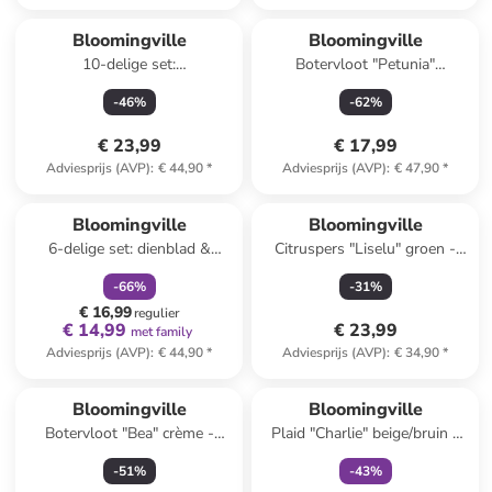
Bloomingville
Bloomingville
10-delige set:
Botervloot "Petunia"
theelichthouders "Sanga"
blauw/wit - (B)17 x (H)7 x
-
46
%
-
62
%
meerkleurig
(D)12 cm
€ 23,99
€ 17,99
Adviesprijs (AVP)
:
€ 44,90
*
Adviesprijs (AVP)
:
€ 47,90
*
family
korting
Bloomingville
Bloomingville
6-delige set: dienblad &
Citruspers "Liselu" groen -
decoratie "Sanga"
(H)15,5 x Ø 17 cm
-
66
%
-
31
%
goudkleurig-
€ 16,99
(B)22x(H)21x(D)22cm
regulier
€ 14,99
€ 23,99
met family
Adviesprijs (AVP)
:
€ 44,90
*
Adviesprijs (AVP)
:
€ 34,90
*
family
exclusief
Bloomingville
Bloomingville
Botervloot "Bea" crème -
Plaid "Charlie" beige/bruin -
(H)10 x Ø 15 cm
(L)160 x (B)130 cm
-
51
%
-
43
%