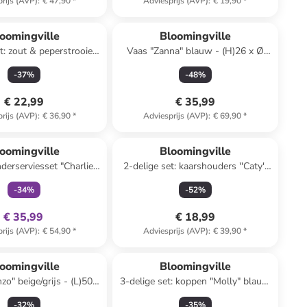
rijs (AVP)
:
€ 47,90
*
Adviesprijs (AVP)
:
€ 19,90
*
oomingville
Bloomingville
t: zout & peperstrooier
Vaas "Zanna" blauw - (H)26 x Ø
ème/bruin - (H)11 cm
17,5 cm
-
37
%
-
48
%
€ 22,99
€ 35,99
rijs (AVP)
:
€ 36,90
*
Adviesprijs (AVP)
:
€ 69,90
*
family
exclusief
oomingville
Bloomingville
nderserviesset "Charlie"
2-delige set: kaarshouders ''Caty''
it/lichtblauw
wit/lichtbruin
-
34
%
-
52
%
€ 35,99
€ 18,99
rijs (AVP)
:
€ 54,90
*
Adviesprijs (AVP)
:
€ 39,90
*
oomingville
Bloomingville
o" beige/grijs - (L)50 x
3-delige set: koppen "Molly" blauw
(B)35 cm
- (H)9,5 x Ø 9,5 cm
-
32
%
-
35
%