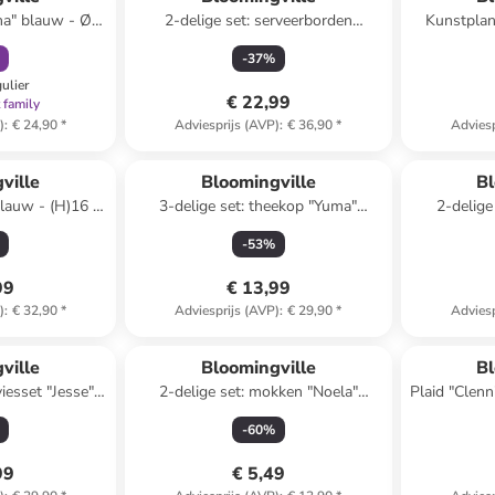
ma" blauw - Ø
2-delige set: serveerborden
Kunstplan
cm
"Maxima" wit/blauw/geel - (L)15 x
-
37
%
(B)11 cm
gulier
€ 22,99
 family
)
:
€ 24,90
*
Adviesprijs (AVP)
:
€ 36,90
*
Adviesp
ville
Bloomingville
Bl
blauw - (H)16 x
3-delige set: theekop "Yuma"
2-delige
cm
beige/wit - 250 ml
"Che
-
53
%
99
€ 13,99
)
:
€ 32,90
*
Adviesprijs (AVP)
:
€ 29,90
*
Adviesp
ville
Bloomingville
Bl
iesset "Jesse"
2-delige set: mokken "Noela"
Plaid "Clenn
nje
grijs/bruin - 350 ml
-
60
%
99
€ 5,49