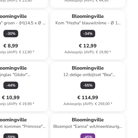
rijs (AVP)
:
€ 23,90
*
Adviesprijs (AVP)
:
€ 44,90
*
oomingville
Bloomingville
" groen - (H)14,5 x Ø 6
Kom "Hezha" blauw/crème - Ø 13
cm
cm
-
30
%
-
34
%
€ 8,99
€ 12,99
rijs (AVP)
:
€ 12,90
*
Adviesprijs (AVP)
:
€ 19,90
*
oomingville
Bloomingville
jnglas "Gildor"
12-delige ontbijtset "Bea"
/lichtbruin/groen - 490
crème/zwart
-
44
%
-
55
%
ml
€ 10,99
€ 114,99
rijs (AVP)
:
€ 19,90
*
Adviesprijs (AVP)
:
€ 259,00
*
family
exclusief
oomingville
Bloomingville
et: kommen "Primrose"
Bloempot "Eanna" wit/meerkleurig -
eige - 250 ml
(H)14 x Ø 19,5 cm
-
59
%
-
45
%