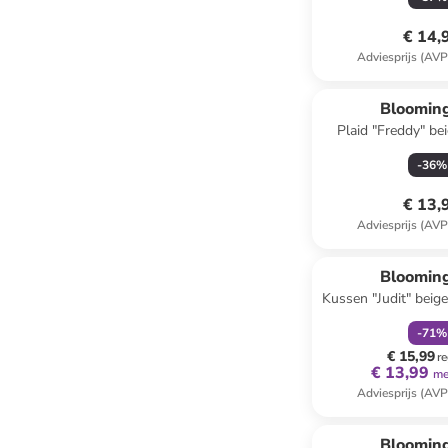
€ 14,
Adviesprijs (AVP
Blooming
Plaid "Freddy" bei
(B)130
-
36
%
€ 13,
Adviesprijs (AVP
family
k
Blooming
Kussen "Judit" beige
cm
-
71
%
€ 15,99
re
€ 13,99
me
Adviesprijs (AVP
family
k
Blooming