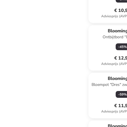
€ 10,
Adviesprijs (AVP
Blooming
Ontbijtbord ''
wit/blauw/lichtr
-
45
%
€ 12,
Adviesprijs (AVP
Blooming
Bloempot "Dres" zw
16 c
-
59
%
€ 11,
Adviesprijs (AVP
Blooming