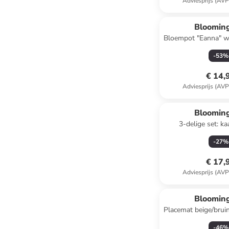
Adviesprijs (AVP
Blooming
Bloempot "Eanna" wi
(H)8 x Ø 1
-
53
%
€ 14,
Adviesprijs (AVP
Blooming
3-delige set: k
''Blanchard'' 
-
27
%
€ 17,
Adviesprijs (AVP
Blooming
Placemat beige/bruin
cm
-
46
%