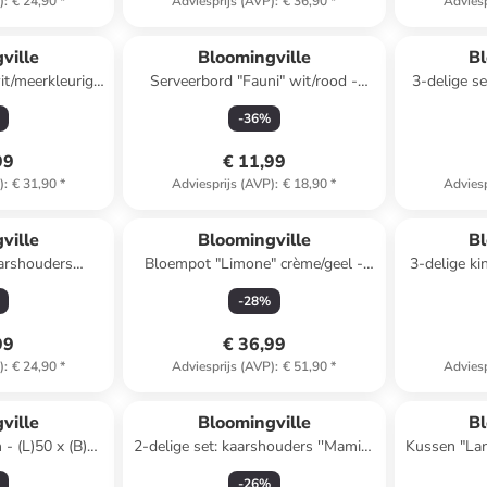
)
:
€ 24,90
*
Adviesprijs (AVP)
:
€ 36,90
*
Adviesp
ville
Bloomingville
Bl
t/meerkleurig -
Serveerbord "Fauni" wit/rood -
3-delige se
2,5 cm
(L)15 x (B)11,5 cm
"Bea" cr
-
36
%
99
€ 11,99
)
:
€ 31,90
*
Adviesprijs (AVP)
:
€ 18,90
*
Adviesp
ville
Bloomingville
Bl
aarshouders
Bloempot "Limone" crème/geel -
3-delige ki
wit/bruin
(H)16 x Ø 16,5 cm
w
-
28
%
99
€ 36,99
)
:
€ 24,90
*
Adviesprijs (AVP)
:
€ 51,90
*
Adviesp
ville
Bloomingville
Bl
 - (L)50 x (B)35
2-delige set: kaarshouders ''Mamie''
Kussen "Lanz
beige/bruin
-
26
%