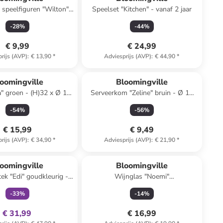
: speelfiguren "Wilton" -
Speelset "Kitchen" - vanaf 2 jaar
vanaf 2 jaar
-
28
%
-
44
%
€ 9,99
€ 24,99
rijs (AVP)
:
€ 13,90
*
Adviesprijs (AVP)
:
€ 44,90
*
oomingville
Bloomingville
" groen - (H)32 x Ø 13
Serveerkom "Zeline" bruin - Ø 15
cm
cm
-
54
%
-
56
%
€ 15,99
€ 9,49
rijs (AVP)
:
€ 34,90
*
Adviesprijs (AVP)
:
€ 21,90
*
family
exclusief
oomingville
Bloomingville
ek "Edi" goudkleurig -
Wijnglas "Noemi"
(L)26,5 cm
transparant/blauw - 220 ml
-
33
%
-
14
%
€ 31,99
€ 16,99