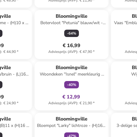
)
:
€ 49,90
*
Adviesprijs (AVP)
:
€ 21,90
*
Adviesp
ville
Bloomingville
Bl
ème - (H)10 x Ø
Botervloot "Petunia" blauw/wit -
Vaas "Embla
m
(B)17 x (H)7 x (D)12 cm
-
64
%
99
€ 16,99
)
:
€ 44,90
*
Adviesprijs (AVP)
:
€ 47,90
*
Adviesp
family
exclusief
Reeds in een ander winkelwagentje
ville
Bloomingville
Bl
e/bruin - (L)160
Woondeken ''Isnel'' meerkleurig -
Wi
0 cm
(L)160 x (B)130 cm
transparant
-
40
%
99
€ 12,99
)
:
€ 24,90
*
Adviesprijs (AVP)
:
€ 21,90
*
Adviesp
family
exclusief
ville
Bloomingville
Bl
(B)11 x (H)16 x
Bloempot "Larky" lichtroze - (H)16 x
3-delige s
 cm
Ø 11 cm
b
-
47
%