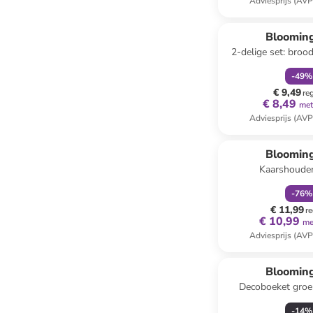
Adviesprijs (AVP
family
k
Blooming
2-delige set: broo
wit/rood/groen 
-
49
%
€ 9,49
re
€ 8,49
met
Adviesprijs (AVP
family
k
Blooming
Kaarshouder
zwart/goudkleurig 
-
76
%
cm
€ 11,99
re
€ 10,99
me
Adviesprijs (AVP
Blooming
Decoboeket groe
-
14
%