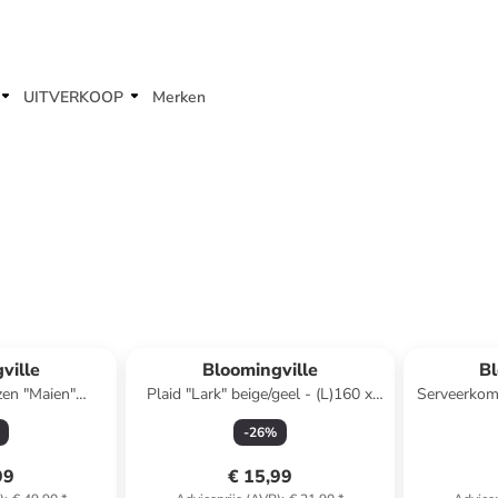
UITVERKOOP
Merken
ville
Bloomingville
Bl
zen "Maien"
Plaid "Lark" beige/geel - (L)160 x
Serveerkom 
urig
(B)130 cm
-
26
%
99
€ 15,99