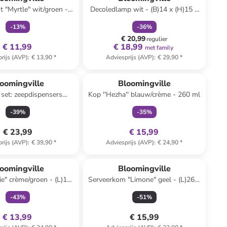
t "Myrtle" wit/groen -
Decoledlamp wit - (B)14 x (H)15 x
(H)100 cm
(D)12 cm
-
13
%
-
36
%
€ 20,99
regulier
€ 11,99
€ 18,99
met family
rijs (AVP)
:
€ 13,90
*
Adviesprijs (AVP)
:
€ 29,90
*
family
exclusief
oomingville
Bloomingville
 set: zeepdispensers
Kop ''Hezha'' blauw/crème - 260 ml
ran" groen/beige
-
39
%
-
35
%
€ 23,99
€ 15,99
rijs (AVP)
:
€ 39,90
*
Adviesprijs (AVP)
:
€ 24,90
*
family
exclusief
oomingville
Bloomingville
ie" crème/groen - (L)160
Serveerkom "Limone" geel - (L)26 x
x (B)130 cm
(B)18 cm
-
43
%
-
51
%
€ 13,99
€ 15,99