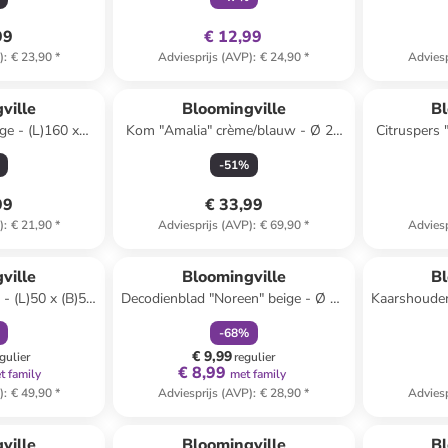
99
€ 12,99
)
:
€ 23,90
*
Adviesprijs (AVP)
:
€ 24,90
*
Adviesp
ville
Bloomingville
Bl
ge - (L)160 x
Kom "Amalia" crème/blauw - Ø 24
Citruspers 
 cm
cm
-
51
%
99
€ 33,99
)
:
€ 21,90
*
Adviesprijs (AVP)
:
€ 69,90
*
Adviesp
orting
family
korting
ville
Bloomingville
Bl
 - (L)50 x (B)50
Decodienblad "Noreen" beige - Ø 29
Kaarshouder 
cm
- (B)20 
-
68
%
€ 9,99
gulier
regulier
€ 8,99
t family
met family
)
:
€ 49,90
*
Adviesprijs (AVP)
:
€ 28,90
*
Adviesp
orting
ville
Bloomingville
Bl