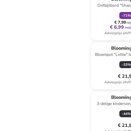
Ontbijtbord "Sha
20,5 
-
71
%
€ 7,99
re
€ 6,99
met
Adviesprijs (AVP
Blooming
Bloempot "Lottie" 
Ø 17 
-
33
%
€ 21,
Adviesprijs (AVP
Blooming
3-delige kinderserv
wit/ora
-
44
%
€ 21,