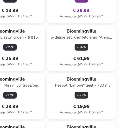
€ 13,99
€ 29,99
rijs (AVP)
:
€ 34,90
*
Adviesprijs (AVP)
:
€ 54,90
*
oomingville
Bloomingville
"Liselu" groen - (H)15,5
6-delige set: knuffeldieren "Animal
x Ø 17 cm
Friends" - vanaf de geboorte
-
25
%
-
34
%
€ 25,99
€ 61,99
rijs (AVP)
:
€ 34,90
*
Adviesprijs (AVP)
:
€ 94,90
*
oomingville
Bloomingville
''Missy'' lichtroze/beige
Theepot "Limone" geel - 730 ml
x (H)14,5 x (D)6,5 cm
-
37
%
-
63
%
€ 29,99
€ 19,99
rijs (AVP)
:
€ 47,90
*
Adviesprijs (AVP)
:
€ 54,90
*
family
exclusief
family
korting
oomingville
Bloomingville