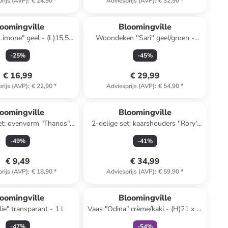
rijs (AVP)
:
€ 24,90
*
Adviesprijs (AVP)
:
€ 32,90
*
oomingville
Bloomingville
Limone" geel - (L)15,5 x
Woondeken ''Sari'' geel/groen -
(B)10,5 cm
(L)150 x (B)130 cm
-
25
%
-
45
%
€ 16,99
€ 29,99
rijs (AVP)
:
€ 22,90
*
Adviesprijs (AVP)
:
€ 54,90
*
oomingville
Bloomingville
et: ovenvorm "Thanos"
2-delige set: kaarshouders ''Rory''
eige - (H)8 cm
wit/zwart
-
49
%
-
41
%
€ 9,49
€ 34,99
rijs (AVP)
:
€ 18,90
*
Adviesprijs (AVP)
:
€ 59,90
*
family
exclusief
oomingville
Bloomingville
lie" transparant - 1 l
Vaas "Odina" crème/kaki - (H)21 x Ø
9 cm
-
47
%
-
54
%