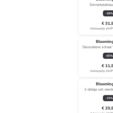
Serveerplatea
blauw/geel - (L)29
-
38
%
€ 31,
Adviesprijs (AVP
Blooming
Decoratieve schaal 
(B)27 x (H)6 
-
65
%
€ 11,
Adviesprijs (AVP
Blooming
2-delige set: eier
blauw/geel - (B
-
15
%
€ 20,