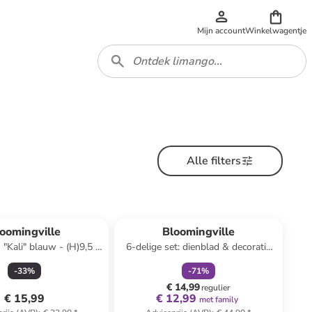
Mijn account
Winkelwagentje
Alle filters
family
korting
oomingville
Bloomingville
"Kali" blauw - (H)9,5 x
6-delige set: dienblad & decoratie
Ø 9,5 cm
"Sanga" goudkleurig-
-
33
%
-
71
%
(B)22x(H)21x(D)22cm
€ 14,99
regulier
€ 15,99
€ 12,99
met family