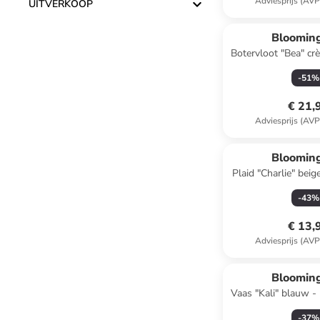
Adviesprijs (AVP
UITVERKOOP
Blooming
Botervloot "Bea" cr
15 c
-
51
%
€ 21,
Adviesprijs (AVP
Blooming
Plaid "Charlie" beig
x (B)13
-
43
%
€ 13,
Adviesprijs (AVP
Blooming
Vaas "Kali" blauw - 
(D)10,5
-
37
%