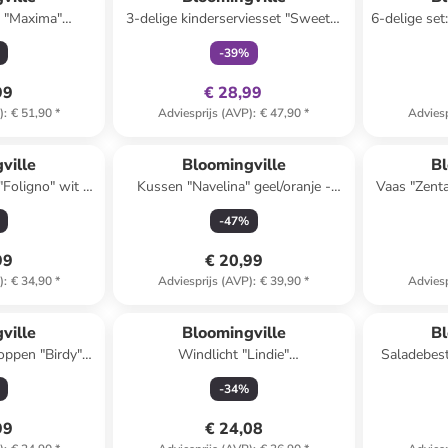
u "Maxima"
3-delige kinderserviesset "Sweets"
6-delige set
 x (B)16,5 cm
crème/lichtroze
-
39
%
99
€ 28,99
)
:
€ 51,90
*
Adviesprijs (AVP)
:
€ 47,90
*
Adviesp
ville
Bloomingville
Bl
"Foligno" wit -
Kussen "Navelina" geel/oranje -
Vaas "Zenta
x (D)14 cm
(L)38 x (B)23 cm
-
47
%
99
€ 20,99
)
:
€ 34,90
*
Adviesprijs (AVP)
:
€ 39,90
*
Adviesp
ville
Bloomingville
Bl
doppen "Birdy"
Windlicht "Lindie"
Saladebest
)8 x (H)8 cm
wit/grijs/lichtbruin - (H)12 x Ø 12
-
34
%
cm
99
€ 24,08