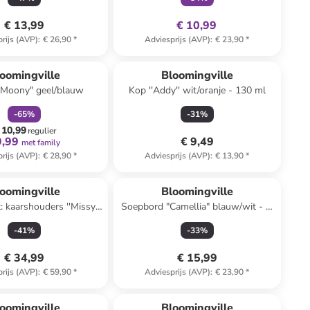
€ 13,99
€ 10,99
rijs (AVP)
:
€ 26,90
*
Adviesprijs (AVP)
:
€ 23,90
*
family
korting
oomingville
Bloomingville
"Moony" geel/blauw
Kop ''Addy'' wit/oranje - 130 ml
-
65
%
-
31
%
 10,99
regulier
9,99
€ 9,49
met family
rijs (AVP)
:
€ 28,90
*
Adviesprijs (AVP)
:
€ 13,90
*
oomingville
Bloomingville
: kaarshouders ''Missy''
Soepbord "Camellia" blauw/wit - Ø
chtblauw/beige
22 cm
-
41
%
-
33
%
€ 34,99
€ 15,99
rijs (AVP)
:
€ 59,90
*
Adviesprijs (AVP)
:
€ 23,90
*
oomingville
Bloomingville