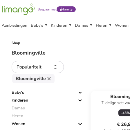
Bespaar met
family
Aanbiedingen
Baby's
Kinderen
Dames
Heren
Wonen
Shop
Bloomingville
Populariteit
Bloomingville
Baby's
Blooming
Kinderen
7-delige set: va
Dames
meerkle
-
45
%
Heren
Wonen
€ 26,