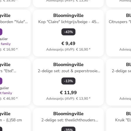
)
:
€ 39,90
*
Adviesprijs (AVP)
:
€ 13,90
*
Adviesp
orting
ville
Bloomingville
Bl
dborden "Yule"
Kop "Claire" lichtgrijs/beige - 450
Citruspers "
- Ø 12,5 cm
ml
-
43
%
gulier
€ 9,49
 family
)
:
€ 16,90
*
Adviesprijs (AVP)
:
€ 16,90
*
Adviesp
orting
Reeds in een ander winkelwagentje
ville
Bloomingville
Bl
s "Etel"
2-delige set: zout & peperstrooier
2-delige s
- (H)10,5 x Ø 8
"Chase" wit/bruin - (H)4,5 cm
b
-
13
%
gulier
€ 11,99
t family
)
:
€ 46,90
*
Adviesprijs (AVP)
:
€ 13,90
*
Adviesp
ville
Bloomingville
Bl
n - (L)58 cm
2-delige set: theelichthouders
Kruik "El
"Rosslin" bruin
-
35
%