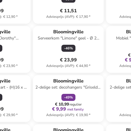
99
€ 11,51
)
:
€ 12,90
*
Adviesprijs (AVP)
:
€ 17,90
*
Adviesp
ville
Bloomingville
Bl
Dorothy''
Serveerkom "Limone" geel - Ø 21
Mobiel 
oze - Ø 20 cm
cm
-
46
%
€
99
€ 23,99
€ 
)
:
€ 23,90
*
Adviesprijs (AVP)
:
€ 44,90
*
Adviesp
family
korting
ville
Bloomingville
Bl
art - (H)16 x Ø
2-delige set: decohangers "Griselda"
2-delige set
m
wit - (L)11,5 cm
li
-
49
%
€ 10,99
regulier
99
€ 9,99
met family
)
:
€ 29,90
*
Adviesprijs (AVP)
:
€ 19,90
*
Adviesp
family
exclusief
ville
Bloomingville
Bl