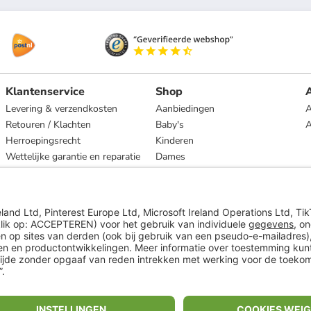
Klantenservice
Shop
A
Levering & verzendkosten
Aanbiedingen
A
Retouren / Klachten
Baby's
Herroepingsrecht
Kinderen
Wettelijke garantie en reparatie
Dames
Heren
Wonen
Merken
* Op basis van de adviesprijs van de fabrikant
** Alle prijsopgaven zijn inclusief belasting en exclusief verzendkosten
ᵃ Bij een minimale bestelwaarde van €15.