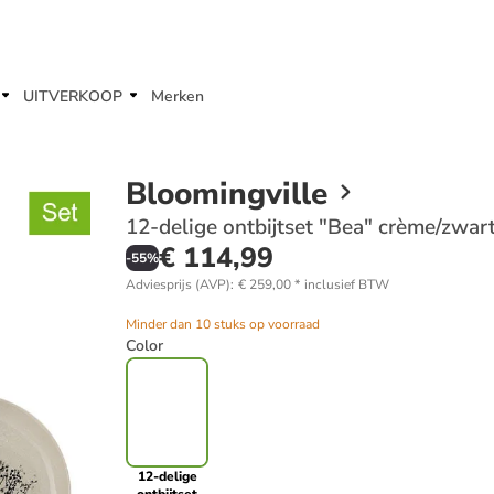
UITVERKOOP
Merken
Bloomingville
12-delige ontbijtset "Bea" crème/zwar
€ 114,99
-
55
%
Adviesprijs (AVP)
:
€ 259,00
*
inclusief BTW
Minder dan 10 stuks op voorraad
Color
12-delige