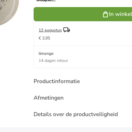
ontbijtset
"Bea"
crème/zwart
In winke
12 augustus
€ 3,95
limango
14 dagen retour
Productinformatie
Afmetingen
Details over de productveiligheid