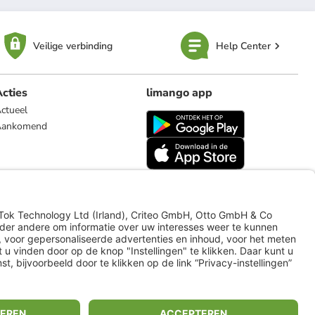
Veilige verbinding
Help Center
cties
limango app
ctueel
Aankomend
limango.de
limango.pl