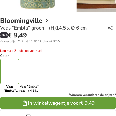
Bloomingville
Vaas "Embla" groen - (H)14,5 x Ø 6 cm
€ 9,49
-
26
%
Adviesprijs (AVP)
:
€ 12,90
*
inclusief BTW
Nog maar 3 stuks op voorraad
Color
Vaas
Vaas "Embla"
"Embla"
roze - (H)14,5
groen -
x Ø 6 cm
Waarom veranderen de prijzen?
(H)14,5 x Ø
In winkelwagentje voor
€ 9,49
6 cm