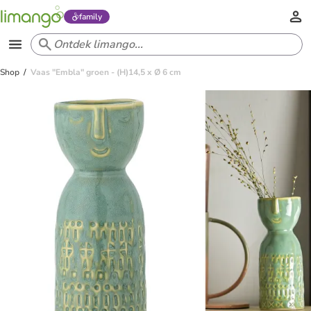
family
Shop
Vaas "Embla" groen - (H)14,5 x Ø 6 cm