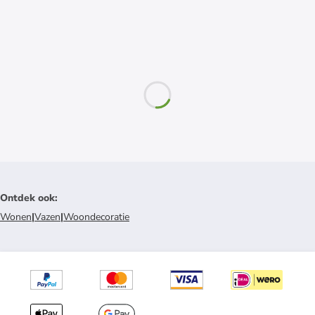
Ontdek ook
:
Wonen
|
Vazen
|
Woondecoratie