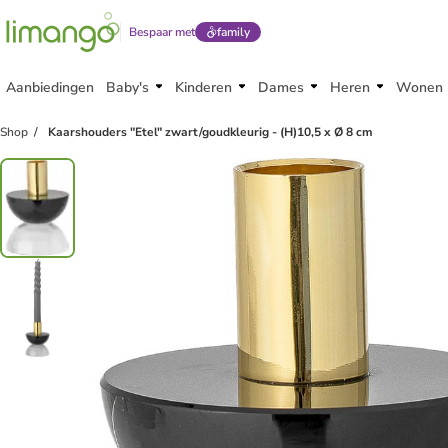
Bespaar met
family
Aanbiedingen
Baby's
Kinderen
Dames
Heren
Wonen
family
korting
Shop
Kaarshouders "Etel" zwart/goudkleurig - (H)10,5 x Ø 8 cm