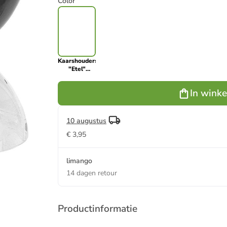
Color
Kaarshouders
"Etel"
zwart/goudkleurig
- (H)10,5 x Ø
In wink
8 cm
10 augustus
€ 3,95
limango
14 dagen retour
Productinformatie