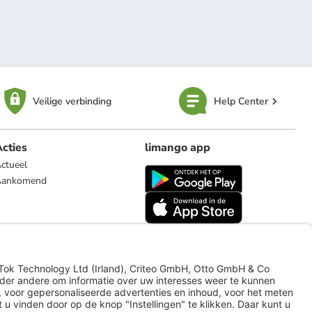
Veilige verbinding
Help Center
cties
limango app
ctueel
Aankomend
limango.de
limango.pl