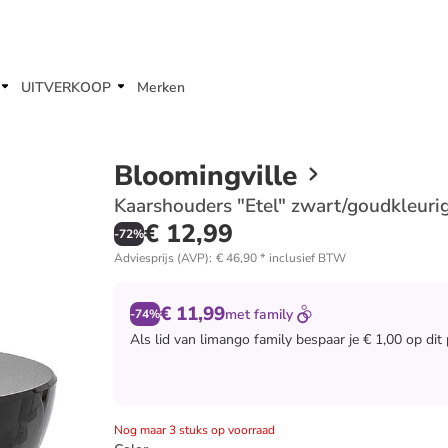
UITVERKOOP
Merken
Bloomingville
Kaarshouders "Etel" zwart/goudkleurig
€ 12,99
-
72
%
Adviesprijs (AVP)
:
€ 46,90
*
inclusief BTW
€ 11,99
met
family
-74%
Als lid van
limango family
bespaar je € 1,00 op dit
Nog maar 3 stuks op voorraad