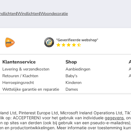
ndlichten
|
Windlichten
|
Woondecoratie
Klantenservice
Shop
A
Levering & verzendkosten
Aanbiedingen
A
Retouren / Klachten
Baby's
Herroepingsrecht
Kinderen
Wettelijke garantie en reparatie
Dames
Heren
Wonen
Merken