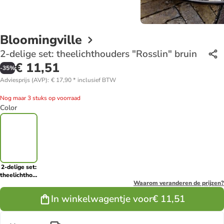
Bloomingville
2-delige set: theelichthouders "Rosslin" bruin
€ 11,51
-
35
%
Adviesprijs (AVP)
:
€ 17,90
*
inclusief BTW
Nog maar 3 stuks op voorraad
Color
2-delige set:
theelichthouders
"Rosslin"
Waarom veranderen de prijzen?
bruin
In winkelwagentje voor
€ 11,51