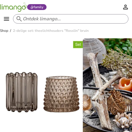
family
Shop
2-delige set: theelichthouders "Rosslin" bruin