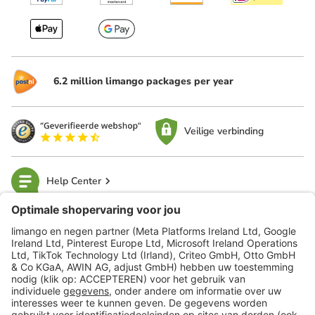
6.2 million limango packages per year
Veilige verbinding
Help Center
limango
Veilig winkelen
Klantenservice