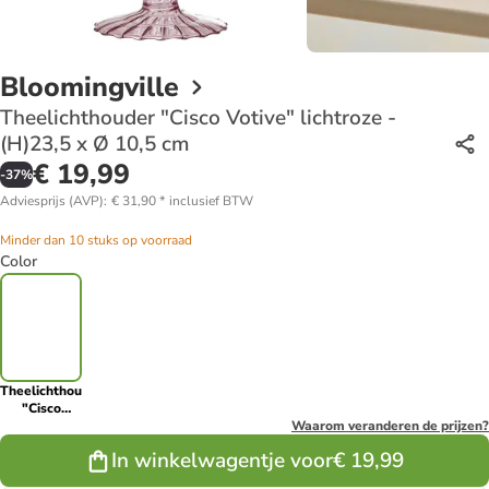
Bloomingville
Theelichthouder "Cisco Votive" lichtroze -
(H)23,5 x Ø 10,5 cm
€ 19,99
-
37
%
Adviesprijs (AVP)
:
€ 31,90
*
inclusief BTW
Minder dan 10 stuks op voorraad
Color
Theelichthouder
"Cisco
Votive"
Waarom veranderen de prijzen?
lichtroze -
In winkelwagentje voor
€ 19,99
(H)23,5 x Ø
10,5 cm