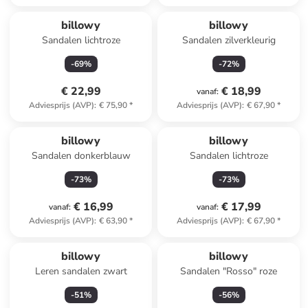
billowy
billowy
Sandalen lichtroze
Sandalen zilverkleurig
-
69
%
-
72
%
€ 22,99
€ 18,99
vanaf
:
Adviesprijs (AVP)
:
€ 75,90
*
Adviesprijs (AVP)
:
€ 67,90
*
billowy
billowy
Sandalen donkerblauw
Sandalen lichtroze
-
73
%
-
73
%
€ 16,99
€ 17,99
vanaf
:
vanaf
:
Adviesprijs (AVP)
:
€ 63,90
*
Adviesprijs (AVP)
:
€ 67,90
*
billowy
billowy
Leren sandalen zwart
Sandalen "Rosso" roze
-
51
%
-
56
%