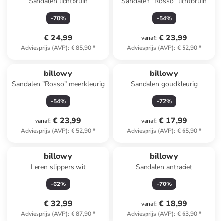
Sandalen lichtbruin
Sandalen "Rosso" lichtbruin
-
70
%
-
54
%
€ 24,99
€ 23,99
vanaf
:
Adviesprijs (AVP)
:
€ 85,90
*
Adviesprijs (AVP)
:
€ 52,90
*
billowy
billowy
Sandalen "Rosso" meerkleurig
Sandalen goudkleurig
-
54
%
-
72
%
€ 23,99
€ 17,99
vanaf
:
vanaf
:
Adviesprijs (AVP)
:
€ 52,90
*
Adviesprijs (AVP)
:
€ 65,90
*
billowy
billowy
Leren slippers wit
Sandalen antraciet
-
62
%
-
70
%
€ 32,99
€ 18,99
vanaf
:
Adviesprijs (AVP)
:
€ 87,90
*
Adviesprijs (AVP)
:
€ 63,90
*