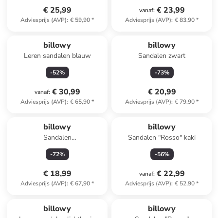
€ 25,99
€ 23,99
vanaf
:
Adviesprijs (AVP)
:
€ 59,90
*
Adviesprijs (AVP)
:
€ 83,90
*
billowy
billowy
Leren sandalen blauw
Sandalen zwart
-
52
%
-
73
%
€ 30,99
€ 20,99
vanaf
:
Adviesprijs (AVP)
:
€ 65,90
*
Adviesprijs (AVP)
:
€ 79,90
*
billowy
billowy
Sandalen
Sandalen "Rosso" kaki
goudkleurig/meerkleurig
-
72
%
-
56
%
€ 18,99
€ 22,99
vanaf
:
Adviesprijs (AVP)
:
€ 67,90
*
Adviesprijs (AVP)
:
€ 52,90
*
billowy
billowy