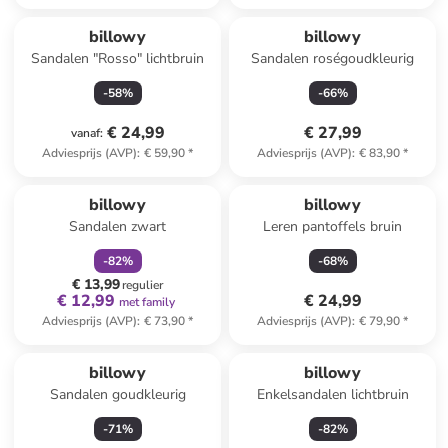
billowy
billowy
Sandalen "Rosso" lichtbruin
Sandalen roségoudkleurig
-
58
%
-
66
%
€ 24,99
€ 27,99
vanaf
:
Adviesprijs (AVP)
:
€ 59,90
*
Adviesprijs (AVP)
:
€ 83,90
*
family
korting
billowy
billowy
Sandalen zwart
Leren pantoffels bruin
-
82
%
-
68
%
€ 13,99
regulier
€ 12,99
€ 24,99
met family
Adviesprijs (AVP)
:
€ 73,90
*
Adviesprijs (AVP)
:
€ 79,90
*
billowy
billowy
Sandalen goudkleurig
Enkelsandalen lichtbruin
-
71
%
-
82
%