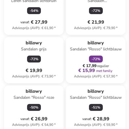
Leren sandalen lichtbruin
Sandalen
lichtblauw/meerkleurig
-
54
%
-
72
%
€ 27,99
€ 21,99
vanaf
:
Adviesprijs (AVP)
:
€ 61,90
*
Adviesprijs (AVP)
:
€ 79,90
*
family
korting
billowy
billowy
Sandalen grijs
Sandalen "Rosso" lichtblauw
-
72
%
-
72
%
€ 17,99
regulier
€ 19,99
€ 15,99
met family
Adviesprijs (AVP)
:
€ 73,90
*
Adviesprijs (AVP)
:
€ 57,90
*
billowy
billowy
Sandalen "Rosso" roze
Sandalen "Rosso" lichtblauw
-
50
%
-
51
%
€ 26,99
€ 28,99
vanaf
:
vanaf
:
Adviesprijs (AVP)
:
€ 54,90
*
Adviesprijs (AVP)
:
€ 59,90
*