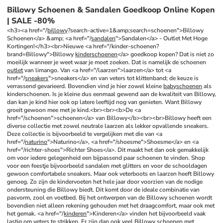
Billowy Schoenen & Sandalen Goedkoop Online Kopen
| SALE -80%
<h3><a href="/
billowy
?search-active=1&amp;search=schoenen">Billowy 
Schoenen</a> &amp; <a href="/
sandalen
">Sandalen</a> - Outlet Met Hoge 
Kortingen!</h3><br>Nieuwe <a href="/kinder-schoenen?
brand=Billowy">Billowy 
kinderschoenen
</a> goedkoop kopen? Dat is niet zo 
moeilijk wanneer je weet waar je moet zoeken. Dat is namelijk de schoenen 
outlet
 van limango. Van <a href="/laarzen">laarzen</a> tot <a 
href="/
sneakers
">sneakers</a> en van veters tot klittenband; de keuze is 
verrassend gevarieerd. Bovendien vind je hier zowel kleine 
babyschoenen
 als 
kinderschoenen. Is je kleine dus eenmaal gewend aan de kwaliteit van Billowy, 
dan kan je kind hier ook op latere leeftijd nog van genieten. Want Billowy 
groeit gewoon mee met je kind.<br><br><b>De <a 
href="/schoenen">schoenen</a> van Billowy</b><br><br>Billowy heeft een 
diverse collectie met zowel neutrale laarzen als lekker opvallende sneakers. 
Deze collectie is bijvoorbeeld te vergelijken met die van <a 
href="/
naturino
">Naturino</a>, <a href="/shoesme">Shoesme</a> en <a 
href="/richter-shoes">Richter Shoes</a>. Dit maakt het dan ook gemakkelijk 
om voor iedere gelegenheid een bijpassend paar schoenen te vinden. Shop 
voor een feestje bijvoorbeeld sandalen met glitters en voor de schooldagen 
gewoon comfortabele sneakers. Maar ook veterboots en laarzen heeft Billowy 
genoeg. Zo zijn de kindervoeten het hele jaar door voorzien van de nodige 
ondersteuning die Billowy biedt. Dit komt door de ideale combinatie van 
pasvorm, zool en voetbed. Bij het ontwerpen van de Billowy schoenen wordt 
bovendien niet alleen rekening gehouden met het draagcomfort, maar ook met 
het gemak. <a href="/
kinderen
">Kinderen</a> vinden het bijvoorbeeld vaak 
lastig om veters te strikken. Er zijn dan ook veel Billowy schoenen met 