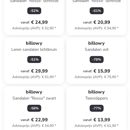
Sandalen "Rosso" lichtroze
Sandalen "Rosso" lichtroze
-
52
%
-
61
%
€ 24,99
€ 20,99
vanaf
:
vanaf
:
Adviesprijs (AVP)
:
€ 52,90
*
Adviesprijs (AVP)
:
€ 54,90
*
billowy
billowy
Leren sandalen lichtbruin
Sandalen wit
-
51
%
-
78
%
€ 29,99
€ 15,99
vanaf
:
vanaf
:
Adviesprijs (AVP)
:
€ 61,90
*
Adviesprijs (AVP)
:
€ 75,90
*
billowy
billowy
Sandalen "Rosso" zwart
Teenslippers
-
58
%
-
77
%
€ 22,99
€ 13,99
vanaf
:
vanaf
:
Adviesprijs (AVP)
:
€ 54,90
*
Adviesprijs (AVP)
:
€ 61,90
*