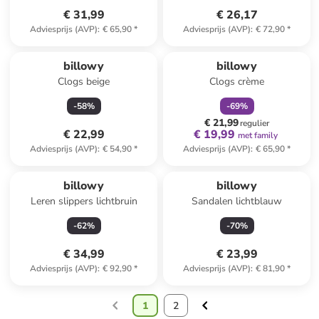
€ 31,99
€ 26,17
Adviesprijs (AVP)
:
€ 65,90
*
Adviesprijs (AVP)
:
€ 72,90
*
family
korting
billowy
billowy
Clogs beige
Clogs crème
-
58
%
-
69
%
€ 21,99
regulier
€ 22,99
€ 19,99
met family
Adviesprijs (AVP)
:
€ 54,90
*
Adviesprijs (AVP)
:
€ 65,90
*
billowy
billowy
Leren slippers lichtbruin
Sandalen lichtblauw
-
62
%
-
70
%
€ 34,99
€ 23,99
Adviesprijs (AVP)
:
€ 92,90
*
Adviesprijs (AVP)
:
€ 81,90
*
1
2