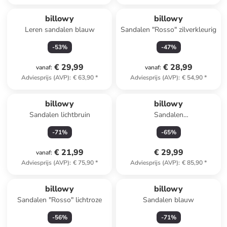
billowy
billowy
Leren sandalen blauw
Sandalen "Rosso" zilverkleurig
-
53
%
-
47
%
€ 29,99
€ 28,99
vanaf
:
vanaf
:
Adviesprijs (AVP)
:
€ 63,90
*
Adviesprijs (AVP)
:
€ 54,90
*
billowy
billowy
Sandalen lichtbruin
Sandalen
lichtbruin/meerkleurig
-
71
%
-
65
%
€ 21,99
€ 29,99
vanaf
:
Adviesprijs (AVP)
:
€ 75,90
*
Adviesprijs (AVP)
:
€ 85,90
*
billowy
billowy
Sandalen "Rosso" lichtroze
Sandalen blauw
-
56
%
-
71
%