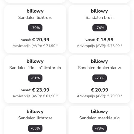
billowy
billowy
Sandalen lichtroze
Sandalen bruin
-
70
%
-
74
%
€ 20,99
€ 18,99
vanaf
:
vanaf
:
Adviesprijs (AVP)
:
€ 71,90
*
Adviesprijs (AVP)
:
€ 75,90
*
billowy
billowy
Sandalen "Rosso" lichtbruin
Sandalen donkerblauw
-
61
%
-
73
%
€ 23,99
€ 20,99
vanaf
:
Adviesprijs (AVP)
:
€ 61,90
*
Adviesprijs (AVP)
:
€ 79,90
*
billowy
billowy
Sandalen lichtroze
Sandalen meerkleurig
-
65
%
-
73
%