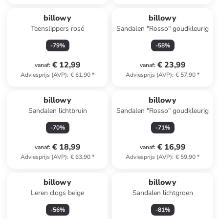
billowy
billowy
Teenslippers rosé
Sandalen "Rosso" goudkleurig
-
79
%
-
58
%
€ 12,99
€ 23,99
vanaf
:
vanaf
:
Adviesprijs (AVP)
:
€ 61,90
*
Adviesprijs (AVP)
:
€ 57,90
*
billowy
billowy
Sandalen lichtbruin
Sandalen "Rosso" goudkleurig
-
70
%
-
71
%
€ 18,99
€ 16,99
vanaf
:
vanaf
:
Adviesprijs (AVP)
:
€ 63,90
*
Adviesprijs (AVP)
:
€ 59,90
*
billowy
billowy
Leren clogs beige
Sandalen lichtgroen
-
56
%
-
81
%