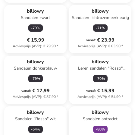
billowy
billowy
Sandalen zwart
Sandalen lichtroze/meerkleurig
-
79
%
-
71
%
€ 15,99
€ 23,99
vanaf
:
Adviesprijs (AVP)
:
€ 79,90
*
Adviesprijs (AVP)
:
€ 83,90
*
billowy
billowy
Sandalen donkerblauw
Leren sandalen "Rosso"
zilverkleurig
-
79
%
-
70
%
€ 17,99
€ 15,99
vanaf
:
vanaf
:
Adviesprijs (AVP)
:
€ 87,90
*
Adviesprijs (AVP)
:
€ 54,90
*
family
korting
Reeds in een ander winkelwagentje
billowy
billowy
Sandalen "Rosso" wit
Sandalen antraciet
-
54
%
-
80
%