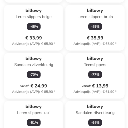
billowy
billowy
Leren slippers beige
Leren slippers bruin
-
48
%
-
45
%
€ 33,99
€ 35,99
Adviesprijs (AVP)
:
€ 65,90
*
Adviesprijs (AVP)
:
€ 65,90
*
billowy
billowy
Sandalen zilverkleurig
Teenslippers
-
70
%
-
77
%
€ 24,99
€ 13,99
vanaf
:
vanaf
:
Adviesprijs (AVP)
:
€ 85,90
*
Adviesprijs (AVP)
:
€ 61,90
*
billowy
billowy
Leren slippers kaki
Sandalen zilverkleurig
-
51
%
-
64
%