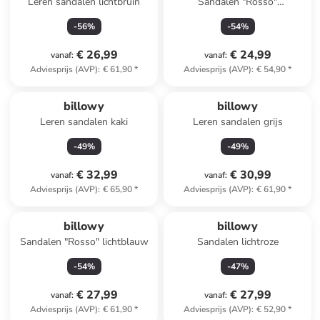
Leren sandalen lichtbruin
Sandalen "Rosso"
donkerblauw
-
56
%
-
54
%
€ 26,99
€ 24,99
vanaf
:
vanaf
:
Adviesprijs (AVP)
:
€ 61,90
*
Adviesprijs (AVP)
:
€ 54,90
*
billowy
billowy
Leren sandalen kaki
Leren sandalen grijs
-
49
%
-
49
%
€ 32,99
€ 30,99
vanaf
:
vanaf
:
Adviesprijs (AVP)
:
€ 65,90
*
Adviesprijs (AVP)
:
€ 61,90
*
billowy
billowy
Sandalen "Rosso" lichtblauw
Sandalen lichtroze
-
54
%
-
47
%
€ 27,99
€ 27,99
vanaf
:
vanaf
:
Adviesprijs (AVP)
:
€ 61,90
*
Adviesprijs (AVP)
:
€ 52,90
*