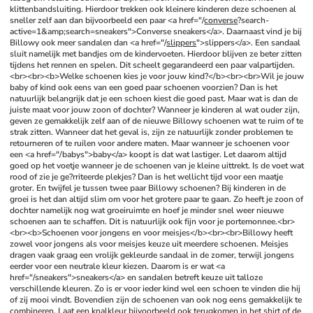
klittenbandsluiting. Hierdoor trekken ook kleinere kinderen deze schoenen al 
sneller zelf aan dan bijvoorbeeld een paar <a href="/
converse
?search-
active=1&amp;search=sneakers">Converse sneakers</a>. Daarnaast vind je bij 
Billowy ook meer sandalen dan <a href="/
slippers
">slippers</a>. Een sandaal 
sluit namelijk met bandjes om de kindervoeten. Hierdoor blijven ze beter zitten 
tijdens het rennen en spelen. Dit scheelt gegarandeerd een paar valpartijden.
<br><br><b>Welke schoenen kies je voor jouw kind?</b><br><br>Wil je jouw 
baby of kind ook eens van een goed paar schoenen voorzien? Dan is het 
natuurlijk belangrijk dat je een schoen kiest die goed past. Maar wat is dan de 
juiste maat voor jouw zoon of dochter? Wanneer je kinderen al wat ouder zijn, 
geven ze gemakkelijk zelf aan of de nieuwe Billowy schoenen wat te ruim of te 
strak zitten. Wanneer dat het geval is, zijn ze natuurlijk zonder problemen te 
retourneren of te ruilen voor andere maten. Maar wanneer je schoenen voor 
een <a href="/babys">baby</a> koopt is dat wat lastiger. Let daarom altijd 
goed op het voetje wanneer je de schoenen van je kleine uittrekt. Is de voet wat 
rood of zie je ge?rriteerde plekjes? Dan is het wellicht tijd voor een maatje 
groter. En twijfel je tussen twee paar Billowy schoenen? Bij kinderen in de 
groei is het dan altijd slim om voor het grotere paar te gaan. Zo heeft je zoon of 
dochter namelijk nog wat groeiruimte en hoef je minder snel weer nieuwe 
schoenen aan te schaffen. Dit is natuurlijk ook fijn voor je portemonnee.<br>
<br><b>Schoenen voor jongens en voor meisjes</b><br><br>Billowy heeft 
zowel voor jongens als voor meisjes keuze uit meerdere schoenen. Meisjes 
dragen vaak graag een vrolijk gekleurde sandaal in de zomer, terwijl jongens 
eerder voor een neutrale kleur kiezen. Daarom is er wat <a 
href="/sneakers">sneakers</a> en sandalen betreft keuze uit talloze 
verschillende kleuren. Zo is er voor ieder kind wel een schoen te vinden die hij 
of zij mooi vindt. Bovendien zijn de schoenen van ook nog eens gemakkelijk te 
combineren. Laat een knalkleur bijvoorbeeld ook terugkomen in het shirt of de 