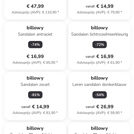
€ 47,99
€ 14,99
vanaf
:
Adviesprijs (AVP)
:
€ 110,90
*
Adviesprijs (AVP)
:
€ 79,90
*
billowy
billowy
Sandalen antraciet
Sandalen lichtroze/meerkleurig
-
74
%
-
72
%
€ 16,99
€ 16,99
vanaf
:
Adviesprijs (AVP)
:
€ 65,90
*
Adviesprijs (AVP)
:
€ 61,90
*
billowy
billowy
Sandalen zwart
Leren sandalen donkerblauw
-
81
%
-
54
%
€ 14,99
€ 26,99
vanaf
:
vanaf
:
Adviesprijs (AVP)
:
€ 81,90
*
Adviesprijs (AVP)
:
€ 59,90
*
billowy
billowy