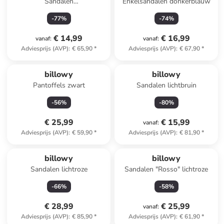
Sandalen
Enkelsandalen donkerblauw
zilverkleurig/meerkleurig
-
77
%
-
74
%
€ 14,99
€ 16,99
vanaf
:
vanaf
:
Adviesprijs (AVP)
:
€ 65,90
*
Adviesprijs (AVP)
:
€ 67,90
*
billowy
billowy
Pantoffels zwart
Sandalen lichtbruin
-
56
%
-
80
%
€ 25,99
€ 15,99
vanaf
:
Adviesprijs (AVP)
:
€ 59,90
*
Adviesprijs (AVP)
:
€ 81,90
*
billowy
billowy
Sandalen lichtroze
Sandalen "Rosso" lichtroze
-
66
%
-
58
%
€ 28,99
€ 25,99
vanaf
:
Adviesprijs (AVP)
:
€ 85,90
*
Adviesprijs (AVP)
:
€ 61,90
*