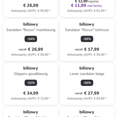
€ 12,99
regulier
€ 26,99
€ 11,99
met family
Adviesprijs (AVP)
:
€ 59,90
*
Adviesprijs (AVP)
:
€ 61,90
*
billowy
billowy
Sandalen "Rosso" meerkleurig
Sandalen "Rosso" lichtroze
-
54
%
-
69
%
€ 26,99
€ 17,99
vanaf
:
vanaf
:
Adviesprijs (AVP)
:
€ 59,90
*
Adviesprijs (AVP)
:
€ 59,90
*
billowy
billowy
Slippers goudkleurig
Leren sandalen beige
-
52
%
-
56
%
€ 34,99
€ 27,99
vanaf
:
Adviesprijs (AVP)
:
€ 72,90
*
Adviesprijs (AVP)
:
€ 63,90
*
billowy
billowy