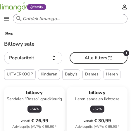
family
Shop
Billowy sale
1
Populariteit
Alle filters
UITVERKOOP
Kinderen
Baby's
Dames
Heren
billowy
billowy
Sandalen "Rosso" goudkleurig
Leren sandalen lichtroze
-
54
%
-
52
%
€ 26,99
€ 30,99
vanaf
:
vanaf
:
Adviesprijs (AVP)
:
€ 59,90
*
Adviesprijs (AVP)
:
€ 65,90
*