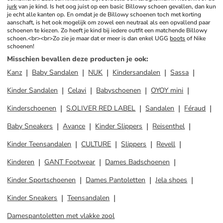
jurk
 van je kind. Is het oog juist op een basic Billowy schoen gevallen, dan kun 
je echt alle kanten op. En omdat je de Billowy schoenen toch met korting 
aanschaft, is het ook mogelijk om zowel een neutraal als een opvallend paar 
schoenen te kiezen. Zo heeft je kind bij iedere outfit een matchende Billowy 
schoen.<br><br>Zo zie je maar dat er meer is dan enkel UGG 
boots
 of Nike 
schoenen!
Misschien bevallen deze producten je ook
:
Kanz
Baby Sandalen
NUK
Kindersandalen
Sassa
Kinder Sandalen
Celavi
Babyschoenen
OYOY mini
Kinderschoenen
S.OLIVER RED LABEL
Sandalen
Féraud
Baby Sneakers
Avance
Kinder Slippers
Reisenthel
Kinder Teensandalen
CULTURE
Slippers
Revell
Kinderen
GANT Footwear
Dames Badschoenen
Kinder Sportschoenen
Dames Pantoletten
Jela shoes
Kinder Sneakers
Teensandalen
Damespantoletten met vlakke zool