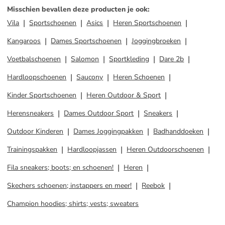
Misschien bevallen deze producten je ook
:
Vila
Sportschoenen
Asics
Heren Sportschoenen
Kangaroos
Dames Sportschoenen
Joggingbroeken
Voetbalschoenen
Salomon
Sportkleding
Dare 2b
Hardloopschoenen
Saucony
Heren Schoenen
Kinder Sportschoenen
Heren Outdoor & Sport
Herensneakers
Dames Outdoor Sport
Sneakers
Outdoor Kinderen
Dames Joggingpakken
Badhanddoeken
Trainingspakken
Hardloopjassen
Heren Outdoorschoenen
Fila sneakers; boots; en schoenen!
Heren
Skechers schoenen; instappers en meer!
Reebok
Champion hoodies; shirts; vests; sweaters