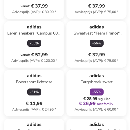
€ 37,99
€ 37,99
vanaf
:
Adviesprijs (AVP)
:
€ 80,00
*
Adviesprijs (AVP)
:
€ 75,00
*
adidas
adidas
Leren sneakers "Campus 00s"
Sweatvest "Team France"
zwart
donkerblauw
-
55
%
-
56
%
€ 52,99
€ 32,99
vanaf
:
Adviesprijs (AVP)
:
€ 120,00
*
Adviesprijs (AVP)
:
€ 75,00
*
family
korting
Reeds in een ander winkelwagentje
adidas
adidas
Boxershort lichtroze
Cargobroek zwart
-
51
%
-
55
%
€ 28,99
regulier
€ 11,99
€ 26,99
met family
Adviesprijs (AVP)
:
€ 24,95
*
Adviesprijs (AVP)
:
€ 60,00
*
adidas
adidas