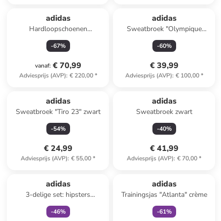
adidas
adidas
Hardloopschoenen
Sweatbroek "Olympique
"Ultraboost 22" beige
Lyonnais Terrace Icons" rood
-
67
%
-
60
%
€ 70,99
€ 39,99
vanaf
:
Adviesprijs (AVP)
:
€ 220,00
*
Adviesprijs (AVP)
:
€ 100,00
*
adidas
adidas
Sweatbroek "Tiro 23" zwart
Sweatbroek zwart
-
54
%
-
40
%
€ 24,99
€ 41,99
Adviesprijs (AVP)
:
€ 55,00
*
Adviesprijs (AVP)
:
€ 70,00
*
family
exclusief
family
exclusief
adidas
adidas
3-delige set: hipsters
Trainingsjas "Atlanta" crème
beige/zwart/lichtroze
-
46
%
-
61
%