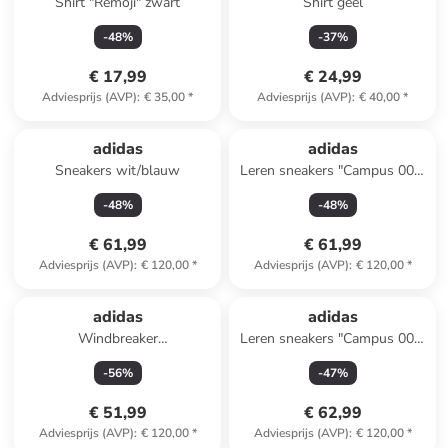
Shirt "Remoji" zwart
Shirt geel
-
48
%
-
37
%
€ 17,99
€ 24,99
Adviesprijs (AVP)
:
€ 35,00
*
Adviesprijs (AVP)
:
€ 40,00
*
adidas
adidas
Sneakers wit/blauw
Leren sneakers "Campus 00s"
beige
-
48
%
-
48
%
€ 61,99
€ 61,99
Adviesprijs (AVP)
:
€ 120,00
*
Adviesprijs (AVP)
:
€ 120,00
*
adidas
adidas
Windbreaker
Leren sneakers "Campus 00s"
donkerblauw/groen
zwart
-
56
%
-
47
%
€ 51,99
€ 62,99
Adviesprijs (AVP)
:
€ 120,00
*
Adviesprijs (AVP)
:
€ 120,00
*