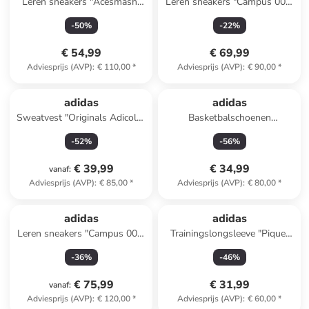
Leren sneakers "Acesmash"
Leren sneakers "Campus 00s"
beige
grijs
-
50
%
-
22
%
€ 54,99
€ 69,99
Adviesprijs (AVP)
:
€ 110,00
*
Adviesprijs (AVP)
:
€ 90,00
*
adidas
adidas
Sweatvest "Originals Adicolor
Basketbalschoenen
Satin" donkerblauw
"Basketball Legends" zwart
-
52
%
-
56
%
€ 39,99
€ 34,99
vanaf
:
Adviesprijs (AVP)
:
€ 85,00
*
Adviesprijs (AVP)
:
€ 80,00
*
adidas
adidas
Leren sneakers "Campus 00s"
Trainingslongsleeve "Pique"
paars
donkerblauw
-
36
%
-
46
%
€ 75,99
€ 31,99
vanaf
:
Adviesprijs (AVP)
:
€ 120,00
*
Adviesprijs (AVP)
:
€ 60,00
*