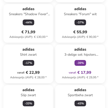
adidas
adidas
Sneakers "Shadow Fever"
Sneakers "Forum" wit
beige
-
44
%
-
37
%
€ 71,99
€ 55,99
Adviesprijs (AVP)
:
€ 130,00
*
Adviesprijs (AVP)
:
€ 90,00
*
family
exclusief
adidas
adidas
Shirt zwart
3-delige set: hipsters
wit/lichtblauw/roze
-
17
%
-
39
%
€ 22,99
€ 17,99
vanaf
:
vanaf
:
Adviesprijs (AVP)
:
€ 28,00
*
Adviesprijs (AVP)
:
€ 29,95
*
adidas
adidas
Slip zwart
Sportbeha zwart
-
33
%
-
43
%