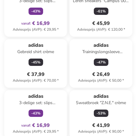
3-delige set: slips
Leren sneakers "Campus 00s"
beige/lichtroze/zwart
antraciet
-
43
%
-
61
%
€ 16,99
€ 45,99
vanaf
:
Adviesprijs (AVP)
:
€ 29,95
*
Adviesprijs (AVP)
:
€ 120,00
*
adidas
adidas
Gebreid shirt crème
Trainingslongsleeve
"Performance z linii
-
45
%
-
47
%
Hyperglam" zwart
€ 37,99
€ 26,49
Adviesprijs (AVP)
:
€ 70,00
*
Adviesprijs (AVP)
:
€ 50,00
*
family
exclusief
adidas
adidas
3-delige set: slips
Sweatbroek "Z.N.E." crème
wit/lichtblauw/roze
-
43
%
-
53
%
€ 16,99
€ 41,99
vanaf
:
Adviesprijs (AVP)
:
€ 29,95
*
Adviesprijs (AVP)
:
€ 90,00
*