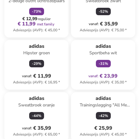
2-delige outfit lichtroze/paars
Sweatbroek zwart
-
73
%
-
52
%
€ 12,99
regulier
€ 11,99
€ 35,99
vanaf
:
met family
Adviesprijs (AVP)
:
€ 45,00
*
Adviesprijs (AVP)
:
€ 75,00
*
family
exclusief
adidas
adidas
Hipster groen
Sportbeha wit
-
29
%
-
31
%
€ 11,99
€ 23,99
vanaf
:
vanaf
:
Adviesprijs (AVP)
:
€ 16,95
*
Adviesprijs (AVP)
:
€ 35,00
*
adidas
adidas
Sweatbroek oranje
Trainingslegging "All Me
Essentials" rood
-
44
%
-
42
%
€ 35,99
€ 25,99
vanaf
:
Adviesprijs (AVP)
:
€ 65,00
*
Adviesprijs (AVP)
:
€ 45,00
*