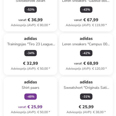
Sweatbroek zwart
Leren sneakers "Gazelle Bold"
rood
-
53
%
-
43
%
€ 36,99
€ 67,99
vanaf
:
vanaf
:
Adviesprijs (AVP)
:
€ 80,00
*
Adviesprijs (AVP)
:
€ 119,99
*
adidas
adidas
Trainingsjas "Tiro 23 League"
Leren sneakers "Campus 00s"
donkerblauw
oranje
-
34
%
-
42
%
€ 32,99
€ 68,99
vanaf
:
Adviesprijs (AVP)
:
€ 50,00
*
Adviesprijs (AVP)
:
€ 120,00
*
family
exclusief
adidas
adidas
Shirt paars
Sweatshort "Originals Satin
Sprint" groen
-
48
%
-
31
%
€ 25,99
€ 25,99
vanaf
:
Adviesprijs (AVP)
:
€ 50,00
*
Adviesprijs (AVP)
:
€ 38,00
*