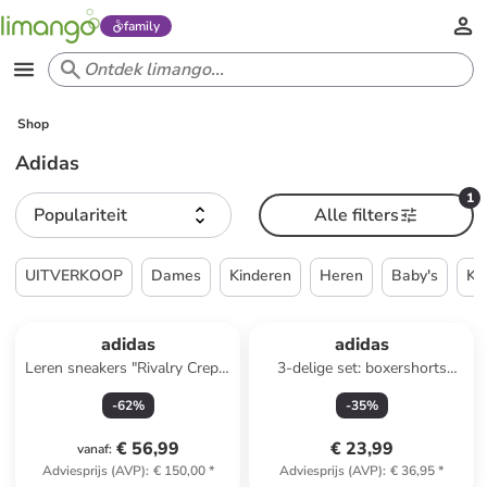
family
Shop
Adidas
1
Populariteit
Alle filters
UITVERKOOP
Dames
Kinderen
Heren
Baby's
Ke
adidas
adidas
Leren sneakers "Rivalry Crepe"
3-delige set: boxershorts
lichtbruin
blauw/zwart/grijs
-
62
%
-
35
%
€ 56,99
€ 23,99
vanaf
:
Adviesprijs (AVP)
:
€ 150,00
*
Adviesprijs (AVP)
:
€ 36,95
*