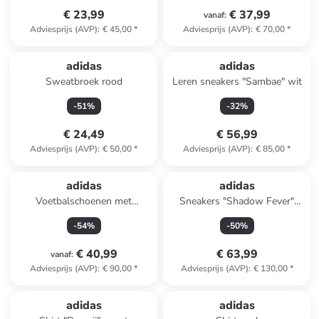
€ 23,99
€ 37,99
vanaf
:
Adviesprijs (AVP)
:
€ 45,00
*
Adviesprijs (AVP)
:
€ 70,00
*
adidas
adidas
Sweatbroek rood
Leren sneakers "Sambae" wit
-
51
%
-
32
%
€ 24,49
€ 56,99
Adviesprijs (AVP)
:
€ 50,00
*
Adviesprijs (AVP)
:
€ 85,00
*
adidas
adidas
Voetbalschoenen met
Sneakers "Shadow Fever"
multinoppen "Predator Freak
zwart
-
54
%
-
50
%
3 TF" donkerblauw
€ 40,99
€ 63,99
vanaf
:
Adviesprijs (AVP)
:
€ 90,00
*
Adviesprijs (AVP)
:
€ 130,00
*
adidas
adidas