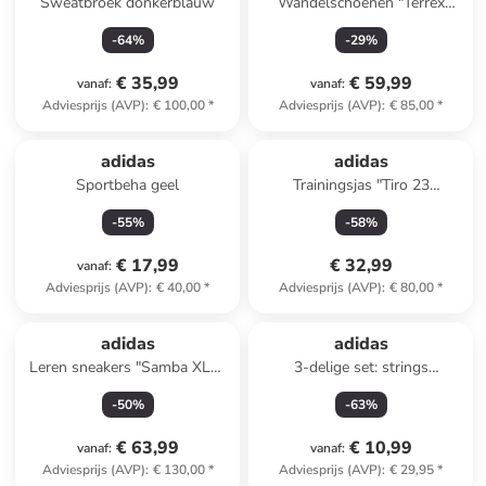
Sweatbroek donkerblauw
Wandelschoenen "Terrex
Anylander" kaki
-
64
%
-
29
%
€ 35,99
€ 59,99
vanaf
:
vanaf
:
Adviesprijs (AVP)
:
€ 100,00
*
Adviesprijs (AVP)
:
€ 85,00
*
adidas
adidas
Sportbeha geel
Trainingsjas "Tiro 23
Competition" groen
-
55
%
-
58
%
€ 17,99
€ 32,99
vanaf
:
Adviesprijs (AVP)
:
€ 40,00
*
Adviesprijs (AVP)
:
€ 80,00
*
adidas
adidas
Leren sneakers "Samba XLG"
3-delige set: strings
wit
lichtroze/turquoise/zwart
-
50
%
-
63
%
€ 63,99
€ 10,99
vanaf
:
vanaf
:
Adviesprijs (AVP)
:
€ 130,00
*
Adviesprijs (AVP)
:
€ 29,95
*