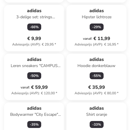
adidas
adidas
3-delige set: strings
Hipster lichtroze
lichtblauw/lichtbruin/zwart
-
66
%
-
29
%
€ 9,99
€ 11,99
vanaf
:
Adviesprijs (AVP)
:
€ 29,95
*
Adviesprijs (AVP)
:
€ 16,95
*
adidas
adidas
Leren sneakers "CAMPUS
Hoodie donkerblauw
00s" kaki
-
50
%
-
55
%
€ 59,99
€ 35,99
vanaf
:
Adviesprijs (AVP)
:
€ 120,00
*
Adviesprijs (AVP)
:
€ 80,00
*
adidas
adidas
Bodywarmer "City Escape"
Shirt oranje
grijs
-
35
%
-
33
%