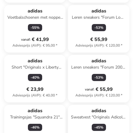
adidas
adidas
Voetbalschoenen met noppen
Leren sneakers "Forum Low"
"Predator League FG/MG"
crème
-
55
%
-
53
%
rood
€ 41,99
€ 55,99
vanaf
:
Adviesprijs (AVP)
:
€ 95,00
*
Adviesprijs (AVP)
:
€ 120,00
*
adidas
adidas
Short "Originals x Liberty
Leren sneakers "Forum 2000"
London Tonal Booty" blauw
grijs
-
40
%
-
53
%
€ 23,99
€ 55,99
vanaf
:
Adviesprijs (AVP)
:
€ 40,00
*
Adviesprijs (AVP)
:
€ 120,00
*
adidas
adidas
Trainingsjas "Squandra 21"
Sweatvest "Originals Adicolor
groen
3-Stripes" turquoise
-
46
%
-
45
%