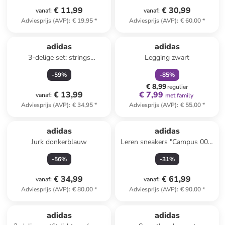
€ 11,99
€ 30,99
vanaf
:
vanaf
:
Adviesprijs (AVP)
:
€ 19,95
*
Adviesprijs (AVP)
:
€ 60,00
*
family
korting
adidas
adidas
3-delige set: strings
Legging zwart
paars/lichtblauw/grijs
-
59
%
-
85
%
€ 8,99
regulier
€ 13,99
€ 7,99
vanaf
:
met family
Adviesprijs (AVP)
:
€ 34,95
*
Adviesprijs (AVP)
:
€ 55,00
*
adidas
adidas
Jurk donkerblauw
Leren sneakers "Campus 00s"
groen
-
56
%
-
31
%
€ 34,99
€ 61,99
vanaf
:
vanaf
:
Adviesprijs (AVP)
:
€ 80,00
*
Adviesprijs (AVP)
:
€ 90,00
*
family
korting
adidas
adidas