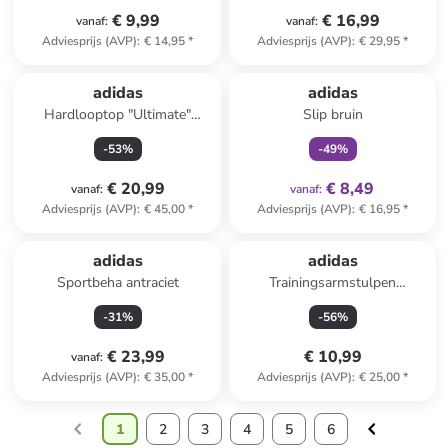
€ 9,99
€ 16,99
vanaf
:
vanaf
:
Adviesprijs (AVP)
:
€ 14,95
*
Adviesprijs (AVP)
:
€ 29,95
*
family
exclusief
adidas
adidas
Hardlooptop "Ultimate"
Slip bruin
antraciet
-
53
%
-
49
%
€ 20,99
€ 8,49
vanaf
:
vanaf
:
Adviesprijs (AVP)
:
€ 45,00
*
Adviesprijs (AVP)
:
€ 16,95
*
adidas
adidas
Sportbeha antraciet
Trainingsarmstulpen
"Aeroready" roze
-
31
%
-
56
%
€ 23,99
€ 10,99
vanaf
:
Adviesprijs (AVP)
:
€ 35,00
*
Adviesprijs (AVP)
:
€ 25,00
*
1
2
3
4
5
6