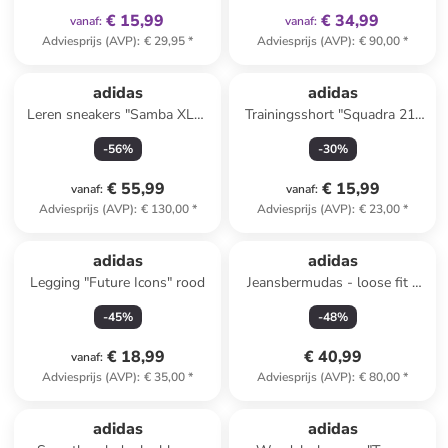
€ 15,99
€ 34,99
vanaf
:
vanaf
:
Adviesprijs (AVP)
:
€ 29,95
*
Adviesprijs (AVP)
:
€ 90,00
*
adidas
adidas
Leren sneakers "Samba XLG"
Trainingsshort "Squadra 21"
beige/wit
wit
-
56
%
-
30
%
€ 55,99
€ 15,99
vanaf
:
vanaf
:
Adviesprijs (AVP)
:
€ 130,00
*
Adviesprijs (AVP)
:
€ 23,00
*
adidas
adidas
Legging "Future Icons" rood
Jeansbermudas - loose fit -
grijs
-
45
%
-
48
%
€ 18,99
€ 40,99
vanaf
:
Adviesprijs (AVP)
:
€ 35,00
*
Adviesprijs (AVP)
:
€ 80,00
*
adidas
adidas