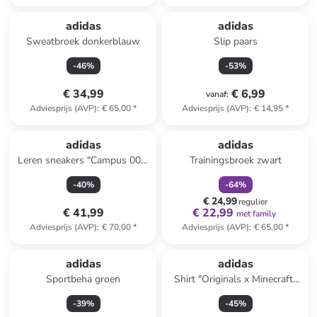
adidas
adidas
Sweatbroek donkerblauw
Slip paars
-
46
%
-
53
%
€ 34,99
€ 6,99
vanaf
:
Adviesprijs (AVP)
:
€ 65,00
*
Adviesprijs (AVP)
:
€ 14,95
*
family
korting
adidas
adidas
Leren sneakers "Campus 00s"
Trainingsbroek zwart
blauw
-
40
%
-
64
%
€ 24,99
regulier
€ 41,99
€ 22,99
met family
Adviesprijs (AVP)
:
€ 70,00
*
Adviesprijs (AVP)
:
€ 65,00
*
adidas
adidas
Sportbeha groen
Shirt "Originals x Minecraft"
lichtroze
-
39
%
-
45
%