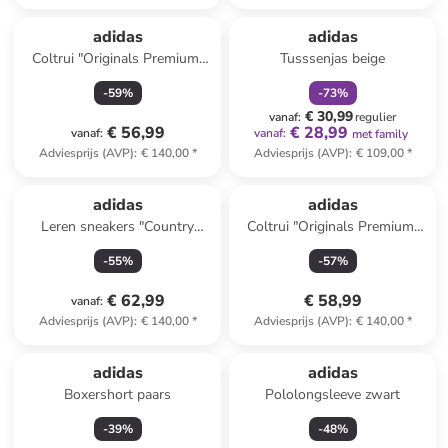
family
korting
adidas
adidas
Coltrui "Originals Premium"
Tusssenjas beige
bruin
-
59
%
-
73
%
€ 30,99
vanaf
:
regulier
€ 56,99
€ 28,99
vanaf
:
vanaf
:
met family
Adviesprijs (AVP)
:
€ 140,00
*
Adviesprijs (AVP)
:
€ 109,00
*
adidas
adidas
Leren sneakers "Country
Coltrui "Originals Premium"
Japan" zilverkleurig
crème
-
55
%
-
57
%
€ 62,99
€ 58,99
vanaf
:
Adviesprijs (AVP)
:
€ 140,00
*
Adviesprijs (AVP)
:
€ 140,00
*
adidas
adidas
Boxershort paars
Pololongsleeve zwart
-
39
%
-
48
%