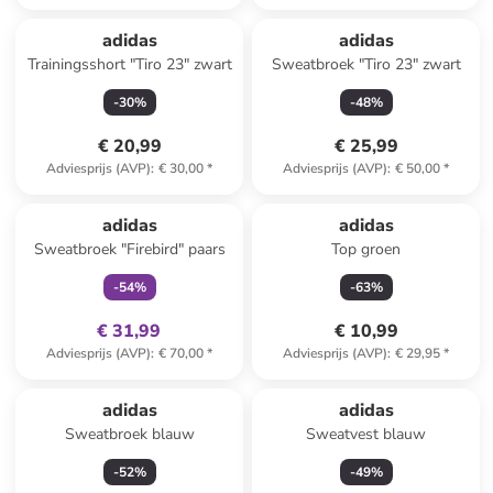
adidas
adidas
Trainingsshort "Tiro 23" zwart
Sweatbroek "Tiro 23" zwart
-
30
%
-
48
%
€ 20,99
€ 25,99
Adviesprijs (AVP)
:
€ 30,00
*
Adviesprijs (AVP)
:
€ 50,00
*
family
exclusief
adidas
adidas
Sweatbroek "Firebird" paars
Top groen
-
54
%
-
63
%
€ 31,99
€ 10,99
Adviesprijs (AVP)
:
€ 70,00
*
Adviesprijs (AVP)
:
€ 29,95
*
adidas
adidas
Sweatbroek blauw
Sweatvest blauw
-
52
%
-
49
%