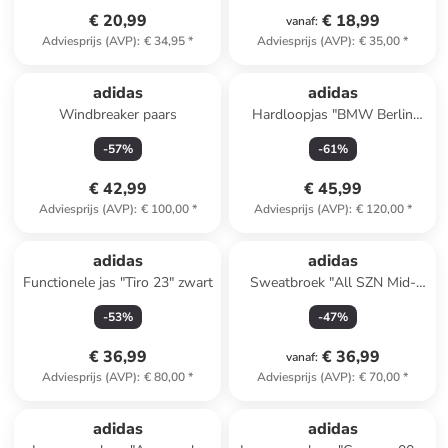
€ 20,99
€ 18,99
vanaf
:
Adviesprijs (AVP)
:
€ 34,95
*
Adviesprijs (AVP)
:
€ 35,00
*
adidas
adidas
Windbreaker paars
Hardloopjas "BMW Berlin
Marathon 2024 Legends"
-
57
%
-
61
%
donkerblauw
€ 42,99
€ 45,99
Adviesprijs (AVP)
:
€ 100,00
*
Adviesprijs (AVP)
:
€ 120,00
*
adidas
adidas
Functionele jas "Tiro 23" zwart
Sweatbroek "All SZN Mid-
Rise Dip-Dye" lichtroze
-
53
%
-
47
%
€ 36,99
€ 36,99
vanaf
:
Adviesprijs (AVP)
:
€ 80,00
*
Adviesprijs (AVP)
:
€ 70,00
*
adidas
adidas