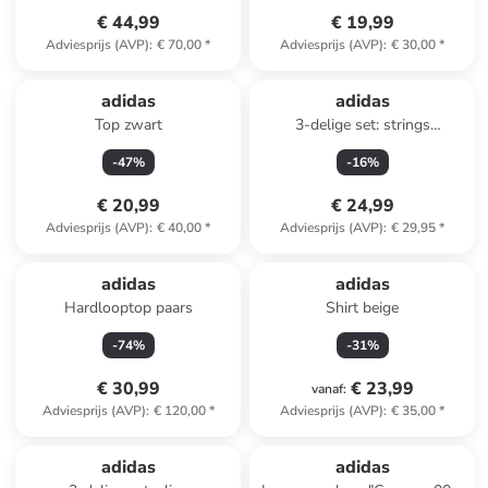
€ 44,99
€ 19,99
Adviesprijs (AVP)
:
€ 70,00
*
Adviesprijs (AVP)
:
€ 30,00
*
adidas
adidas
Top zwart
3-delige set: strings
beige/zwart/lichtroze
-
47
%
-
16
%
€ 20,99
€ 24,99
Adviesprijs (AVP)
:
€ 40,00
*
Adviesprijs (AVP)
:
€ 29,95
*
adidas
adidas
Hardlooptop paars
Shirt beige
-
74
%
-
31
%
€ 30,99
€ 23,99
vanaf
:
Adviesprijs (AVP)
:
€ 120,00
*
Adviesprijs (AVP)
:
€ 35,00
*
family
exclusief
adidas
adidas