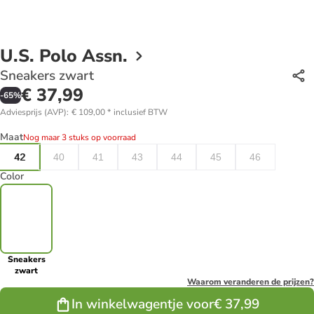
U.S. Polo Assn.
Sneakers zwart
€ 37,99
-
65
%
Adviesprijs (AVP)
:
€ 109,00
*
inclusief BTW
Maat
Nog maar 3 stuks op voorraad
42
40
41
43
44
45
46
Color
Sneakers
zwart
Waarom veranderen de prijzen?
In winkelwagentje voor
€ 37,99