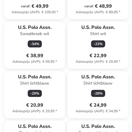
€ 49,99
€ 48,99
vanaf
:
vanaf
:
Adviesprijs (AVP)
:
€ 109,00
*
Adviesprijs (AVP)
:
€ 89,85
*
U.S. Polo Assn.
U.S. Polo Assn.
Sweatbroek wit
Shirt wit
-
34
%
-
23
%
€ 38,99
€ 22,99
Adviesprijs (AVP)
:
€ 59,95
*
Adviesprijs (AVP)
:
€ 29,95
*
U.S. Polo Assn.
U.S. Polo Assn.
Shirt lichtblauw
Shirt lichtblauw
-
29
%
-
28
%
€ 20,99
€ 24,99
Adviesprijs (AVP)
:
€ 29,95
*
Adviesprijs (AVP)
:
€ 34,95
*
U.S. Polo Assn.
U.S. Polo Assn.