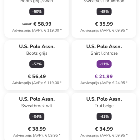
Boots grijs/zwart
Sweatvest bruinrood
-
50
%
-
48
%
€ 58,99
€ 35,99
vanaf
:
Adviesprijs (AVP)
:
€ 119,00
*
Adviesprijs (AVP)
:
€ 69,95
*
family
exclusief
U.S. Polo Assn.
U.S. Polo Assn.
Boots grijs
Shirt lichtroze
-
52
%
-
11
%
€ 56,49
€ 21,99
Adviesprijs (AVP)
:
€ 119,00
*
Adviesprijs (AVP)
:
€ 24,95
*
U.S. Polo Assn.
U.S. Polo Assn.
Sweatbroek wit
Trui beige
-
34
%
-
41
%
€ 38,99
€ 34,99
Adviesprijs (AVP)
:
€ 59,95
*
Adviesprijs (AVP)
:
€ 59,95
*