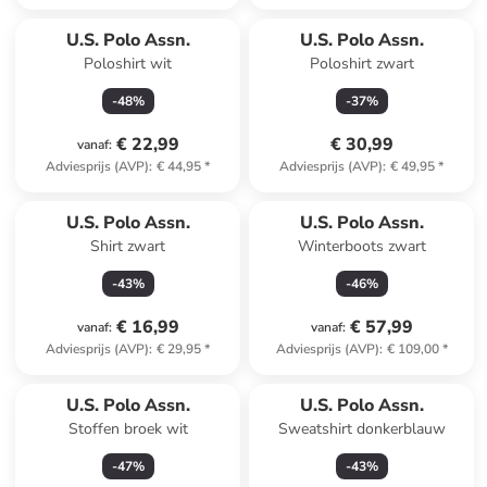
U.S. Polo Assn.
U.S. Polo Assn.
Poloshirt wit
Poloshirt zwart
-
48
%
-
37
%
€ 22,99
€ 30,99
vanaf
:
Adviesprijs (AVP)
:
€ 44,95
*
Adviesprijs (AVP)
:
€ 49,95
*
U.S. Polo Assn.
U.S. Polo Assn.
Shirt zwart
Winterboots zwart
-
43
%
-
46
%
€ 16,99
€ 57,99
vanaf
:
vanaf
:
Adviesprijs (AVP)
:
€ 29,95
*
Adviesprijs (AVP)
:
€ 109,00
*
U.S. Polo Assn.
U.S. Polo Assn.
Stoffen broek wit
Sweatshirt donkerblauw
-
47
%
-
43
%