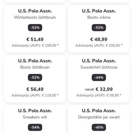
U.S. Polo Assn.
U.S. Polo Assn.
Winterboots lichtbruin
Boots crème
-
52
%
-
53
%
€ 51,49
€ 48,99
Adviesprijs (AVP)
:
€ 109,00
*
Adviesprijs (AVP)
:
€ 105,00
*
U.S. Polo Assn.
U.S. Polo Assn.
Boots lichtbruin
Sweatshirt lichtroze
-
52
%
-
44
%
€ 56,49
€ 32,99
vanaf
:
Adviesprijs (AVP)
:
€ 119,00
*
Adviesprijs (AVP)
:
€ 59,95
*
U.S. Polo Assn.
U.S. Polo Assn.
Sneakers wit
Doorgestikte jas zwart
-
54
%
-
45
%