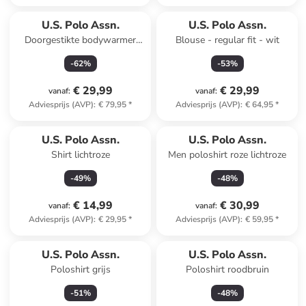
U.S. Polo Assn.
U.S. Polo Assn.
Doorgestikte bodywarmer
Blouse - regular fit - wit
donkerblauw
-
62
%
-
53
%
€ 29,99
€ 29,99
vanaf
:
vanaf
:
Adviesprijs (AVP)
:
€ 79,95
*
Adviesprijs (AVP)
:
€ 64,95
*
U.S. Polo Assn.
U.S. Polo Assn.
Shirt lichtroze
Men poloshirt roze lichtroze
-
49
%
-
48
%
€ 14,99
€ 30,99
vanaf
:
vanaf
:
Adviesprijs (AVP)
:
€ 29,95
*
Adviesprijs (AVP)
:
€ 59,95
*
U.S. Polo Assn.
U.S. Polo Assn.
Poloshirt grijs
Poloshirt roodbruin
-
51
%
-
48
%