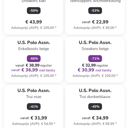
Sneakers kaki
Teenslippers wit/meerkleurig
-
59
%
-
53
%
€ 43,99
€ 22,99
vanaf
:
Adviesprijs (AVP)
:
€ 109,00
*
Adviesprijs (AVP)
:
€ 49,00
*
family
korting
family
korting
U.S. Polo Assn.
U.S. Polo Assn.
Enkelboots beige
Sneakers beige
-
66
%
-
71
%
€ 38,99
€ 32,99
vanaf
:
regulier
regulier
€ 36,99
€ 30,99
vanaf
:
met family
met family
Adviesprijs (AVP)
:
€ 109,00
*
Adviesprijs (AVP)
:
€ 109,00
*
U.S. Polo Assn.
U.S. Polo Assn.
Trui roze
Trui donkerblauw
-
41
%
-
49
%
€ 31,99
€ 34,99
vanaf
:
vanaf
:
Adviesprijs (AVP)
:
€ 54,95
*
Adviesprijs (AVP)
:
€ 69,95
*