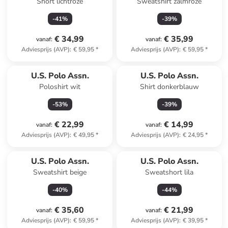
Short lichtroze
Sweatshirt zalmroze
-
41
%
-
39
%
€ 34,99
€ 35,99
vanaf
:
vanaf
:
Adviesprijs (AVP)
:
€ 59,95
*
Adviesprijs (AVP)
:
€ 59,95
*
U.S. Polo Assn.
U.S. Polo Assn.
Poloshirt wit
Shirt donkerblauw
-
53
%
-
39
%
€ 22,99
€ 14,99
vanaf
:
vanaf
:
Adviesprijs (AVP)
:
€ 49,95
*
Adviesprijs (AVP)
:
€ 24,95
*
U.S. Polo Assn.
U.S. Polo Assn.
Sweatshirt beige
Sweatshort lila
-
40
%
-
44
%
€ 35,60
€ 21,99
vanaf
:
vanaf
:
Adviesprijs (AVP)
:
€ 59,95
*
Adviesprijs (AVP)
:
€ 39,95
*