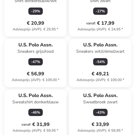
Shirt donkerblauw/wit
Shirt zwart
-
29
%
-
27
%
€ 20,99
€ 17,99
vanaf
:
Adviesprijs (AVP)
:
€ 29,95
*
Adviesprijs (AVP)
:
€ 24,95
*
U.S. Polo Assn.
U.S. Polo Assn.
Sneakers grijs/rood
Sneakers wit/crème/zwart
-
47
%
-
54
%
€ 56,99
€ 49,21
Adviesprijs (AVP)
:
€ 109,00
*
Adviesprijs (AVP)
:
€ 109,00
*
U.S. Polo Assn.
U.S. Polo Assn.
Sweatshirt donkerblauw
Sweatbroek zwart
-
46
%
-
43
%
€ 31,99
€ 33,99
vanaf
:
Adviesprijs (AVP)
:
€ 59,95
*
Adviesprijs (AVP)
:
€ 59,95
*