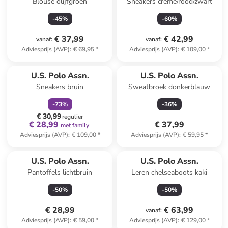
Blouse olijfgroen
Sneakers crème/rood/zwart
-
45
%
-
60
%
€ 37,99
€ 42,99
vanaf
:
vanaf
:
Adviesprijs (AVP)
:
€ 69,95
*
Adviesprijs (AVP)
:
€ 109,00
*
family
korting
U.S. Polo Assn.
U.S. Polo Assn.
Sneakers bruin
Sweatbroek donkerblauw
-
73
%
-
36
%
€ 30,99
regulier
€ 28,99
€ 37,99
met family
Adviesprijs (AVP)
:
€ 109,00
*
Adviesprijs (AVP)
:
€ 59,95
*
U.S. Polo Assn.
U.S. Polo Assn.
Pantoffels lichtbruin
Leren chelseaboots kaki
-
50
%
-
50
%
€ 28,99
€ 63,99
vanaf
:
Adviesprijs (AVP)
:
€ 59,00
*
Adviesprijs (AVP)
:
€ 129,00
*