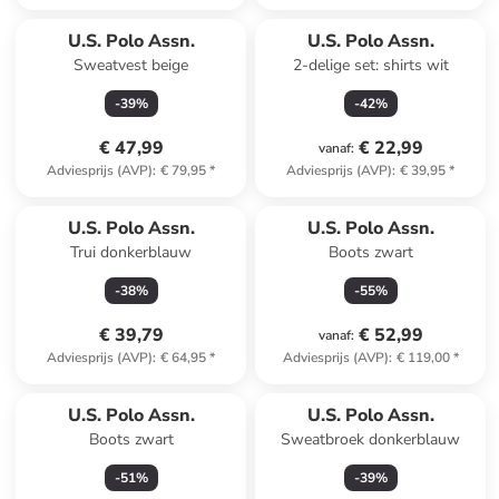
U.S. Polo Assn.
U.S. Polo Assn.
Sweatvest beige
2-delige set: shirts wit
-
39
%
-
42
%
€ 47,99
€ 22,99
vanaf
:
Adviesprijs (AVP)
:
€ 79,95
*
Adviesprijs (AVP)
:
€ 39,95
*
U.S. Polo Assn.
U.S. Polo Assn.
Trui donkerblauw
Boots zwart
-
38
%
-
55
%
€ 39,79
€ 52,99
vanaf
:
Adviesprijs (AVP)
:
€ 64,95
*
Adviesprijs (AVP)
:
€ 119,00
*
U.S. Polo Assn.
U.S. Polo Assn.
Boots zwart
Sweatbroek donkerblauw
-
51
%
-
39
%