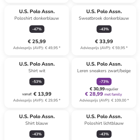
U.S. Polo Assn.
U.S. Polo Assn.
Poloshirt donkerblauw
Sweatbroek donkerblauw
-
47
%
-
43
%
€ 25,99
€ 33,99
Adviesprijs (AVP)
:
€ 49,95
*
Adviesprijs (AVP)
:
€ 59,95
*
family
korting
U.S. Polo Assn.
U.S. Polo Assn.
Shirt wit
Leren sneakers zwart/beige
-
53
%
-
73
%
€ 30,99
regulier
€ 13,99
€ 28,99
vanaf
:
met family
Adviesprijs (AVP)
:
€ 29,95
*
Adviesprijs (AVP)
:
€ 109,00
*
U.S. Polo Assn.
U.S. Polo Assn.
Shirt blauw
Poloshirt lichtblauw
-
43
%
-
43
%