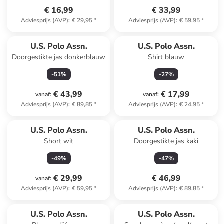
€ 16,99
€ 33,99
Adviesprijs (AVP)
:
€ 29,95
*
Adviesprijs (AVP)
:
€ 59,95
*
U.S. Polo Assn.
U.S. Polo Assn.
Doorgestikte jas donkerblauw
Shirt blauw
-
51
%
-
27
%
€ 43,99
€ 17,99
vanaf
:
vanaf
:
Adviesprijs (AVP)
:
€ 89,85
*
Adviesprijs (AVP)
:
€ 24,95
*
U.S. Polo Assn.
U.S. Polo Assn.
Short wit
Doorgestikte jas kaki
-
49
%
-
47
%
€ 29,99
€ 46,99
vanaf
:
Adviesprijs (AVP)
:
€ 59,95
*
Adviesprijs (AVP)
:
€ 89,85
*
U.S. Polo Assn.
U.S. Polo Assn.