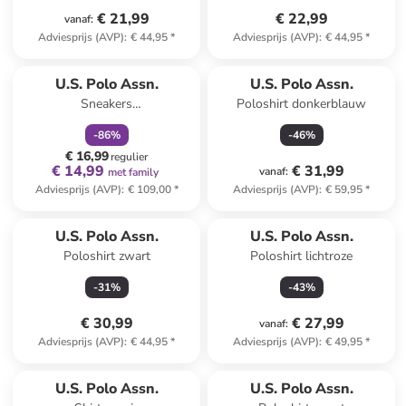
€ 21,99
€ 22,99
vanaf
:
Adviesprijs (AVP)
:
€ 44,95
*
Adviesprijs (AVP)
:
€ 44,95
*
family
korting
U.S. Polo Assn.
U.S. Polo Assn.
Sneakers
Poloshirt donkerblauw
wit/donkerblauw/lichtroze
-
86
%
-
46
%
€ 16,99
regulier
€ 14,99
€ 31,99
vanaf
:
met family
Adviesprijs (AVP)
:
€ 109,00
*
Adviesprijs (AVP)
:
€ 59,95
*
U.S. Polo Assn.
U.S. Polo Assn.
Poloshirt zwart
Poloshirt lichtroze
-
31
%
-
43
%
€ 30,99
€ 27,99
vanaf
:
Adviesprijs (AVP)
:
€ 44,95
*
Adviesprijs (AVP)
:
€ 49,95
*
U.S. Polo Assn.
U.S. Polo Assn.