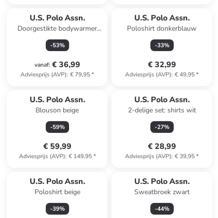
U.S. Polo Assn.
U.S. Polo Assn.
Doorgestikte bodywarmer
Poloshirt donkerblauw
geel
-
53
%
-
33
%
€ 36,99
€ 32,99
vanaf
:
Adviesprijs (AVP)
:
€ 79,95
*
Adviesprijs (AVP)
:
€ 49,95
*
Reeds in een ander winkelwagentje
U.S. Polo Assn.
U.S. Polo Assn.
Blouson beige
2-delige set: shirts wit
-
59
%
-
27
%
€ 59,99
€ 28,99
Adviesprijs (AVP)
:
€ 149,95
*
Adviesprijs (AVP)
:
€ 39,95
*
U.S. Polo Assn.
U.S. Polo Assn.
Poloshirt beige
Sweatbroek zwart
-
39
%
-
44
%