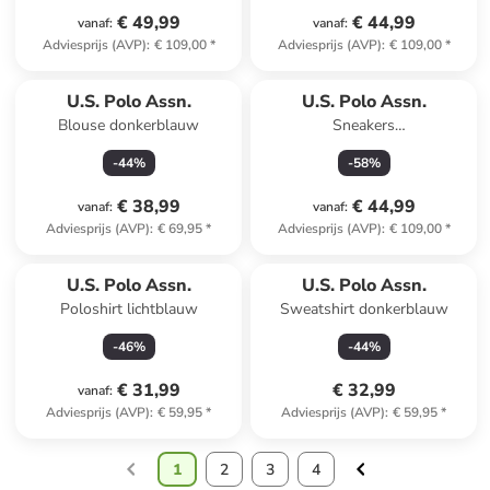
€ 49,99
€ 44,99
vanaf
:
vanaf
:
Adviesprijs (AVP)
:
€ 109,00
*
Adviesprijs (AVP)
:
€ 109,00
*
U.S. Polo Assn.
U.S. Polo Assn.
Blouse donkerblauw
Sneakers
crème/lichtroze/donkerblauw
-
44
%
-
58
%
€ 38,99
€ 44,99
vanaf
:
vanaf
:
Adviesprijs (AVP)
:
€ 69,95
*
Adviesprijs (AVP)
:
€ 109,00
*
U.S. Polo Assn.
U.S. Polo Assn.
Poloshirt lichtblauw
Sweatshirt donkerblauw
-
46
%
-
44
%
€ 31,99
€ 32,99
vanaf
:
Adviesprijs (AVP)
:
€ 59,95
*
Adviesprijs (AVP)
:
€ 59,95
*
1
2
3
4