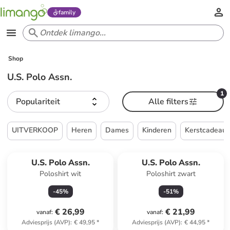
family
Shop
U.S. Polo Assn.
1
Populariteit
Alle filters
UITVERKOOP
Heren
Dames
Kinderen
Kerstcadeau
U.S. Polo Assn.
U.S. Polo Assn.
Poloshirt wit
Poloshirt zwart
-
45
%
-
51
%
€ 26,99
€ 21,99
vanaf
:
vanaf
:
Adviesprijs (AVP)
:
€ 49,95
*
Adviesprijs (AVP)
:
€ 44,95
*