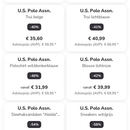
U.S. Polo Assn.
U.S. Polo Assn.
Trui beige
Trui lichtblauw
-
40
%
-
41
%
€ 35,60
€ 40,99
Adviesprijs (AVP)
:
€ 59,95
*
Adviesprijs (AVP)
:
€ 69,95
*
U.S. Polo Assn.
U.S. Polo Assn.
Poloshirt wit/donkerblauw
Blouse lichtroze
-
46
%
-
42
%
€ 31,99
€ 39,99
vanaf
:
vanaf
:
Adviesprijs (AVP)
:
€ 59,95
*
Adviesprijs (AVP)
:
€ 69,95
*
U.S. Polo Assn.
U.S. Polo Assn.
Sleehaksandalen "Aleida"
Sneakers wit/grijs
beige
-
54
%
-
58
%