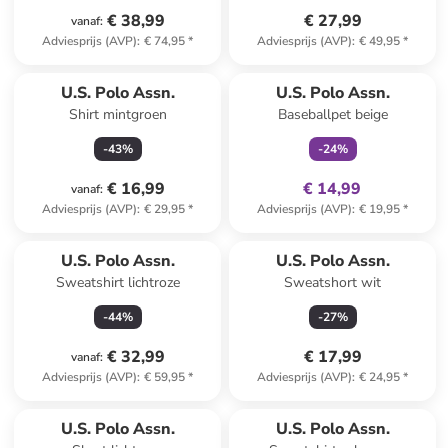
€ 38,99
€ 27,99
vanaf
:
Adviesprijs (AVP)
:
€ 74,95
*
Adviesprijs (AVP)
:
€ 49,95
*
family
exclusief
U.S. Polo Assn.
U.S. Polo Assn.
Shirt mintgroen
Baseballpet beige
-
43
%
-
24
%
€ 16,99
€ 14,99
vanaf
:
Adviesprijs (AVP)
:
€ 29,95
*
Adviesprijs (AVP)
:
€ 19,95
*
U.S. Polo Assn.
U.S. Polo Assn.
Sweatshirt lichtroze
Sweatshort wit
-
44
%
-
27
%
€ 32,99
€ 17,99
vanaf
:
Adviesprijs (AVP)
:
€ 59,95
*
Adviesprijs (AVP)
:
€ 24,95
*
U.S. Polo Assn.
U.S. Polo Assn.