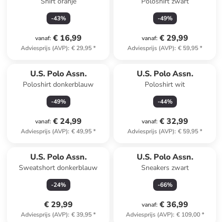
Shirt oranje
Poloshirt zwart
-
43
%
-
49
%
€ 16,99
€ 29,99
vanaf
:
vanaf
:
Adviesprijs (AVP)
:
€ 29,95
*
Adviesprijs (AVP)
:
€ 59,95
*
U.S. Polo Assn.
U.S. Polo Assn.
Poloshirt donkerblauw
Poloshirt wit
-
49
%
-
44
%
€ 24,99
€ 32,99
vanaf
:
vanaf
:
Adviesprijs (AVP)
:
€ 49,95
*
Adviesprijs (AVP)
:
€ 59,95
*
U.S. Polo Assn.
U.S. Polo Assn.
Sweatshort donkerblauw
Sneakers zwart
-
24
%
-
66
%
€ 29,99
€ 36,99
vanaf
:
Adviesprijs (AVP)
:
€ 39,95
*
Adviesprijs (AVP)
:
€ 109,00
*