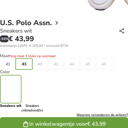
U.S. Polo Assn.
Sneakers wit
€ 43,99
-
59
%
Adviesprijs (AVP)
:
€ 109,00
*
inclusief BTW
Maat
Nog maar 3 stuks op voorraad
41
43
40
42
44
45
46
Color
Sneakers wit
Sneakers
crème/rood/zwart
Waarom veranderen de prijzen?
In winkelwagentje voor
€ 43,99