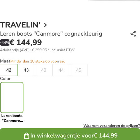
TRAVELIN'
Leren boots "Canmore" cognackleurig
€ 144,99
-
44
%
Adviesprijs (AVP)
:
€ 259,95
*
inclusief BTW
Maat
Minder dan 10 stuks op voorraad
42
43
40
44
45
Color
Leren boots
"Canmore"
cognackleurig
Waarom veranderen de prijzen?
In winkelwagentje voor
€ 144,99