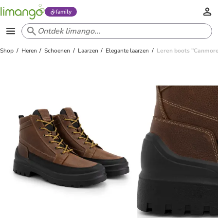
family
Shop
Heren
Schoenen
Laarzen
Elegante laarzen
Leren boots "Canmore