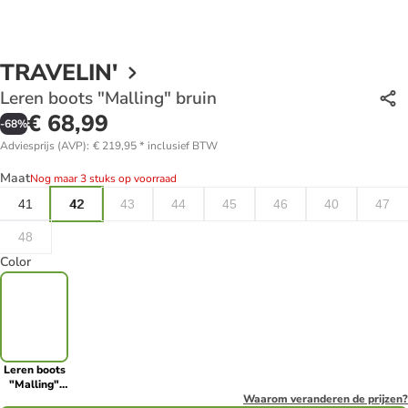
TRAVELIN'
Leren boots "Malling" bruin
€ 68,99
-
68
%
Adviesprijs (AVP)
:
€ 219,95
*
inclusief BTW
Maat
Nog maar 3 stuks op voorraad
41
42
43
44
45
46
40
47
48
Color
Leren boots
"Malling"
bruin
Waarom veranderen de prijzen?