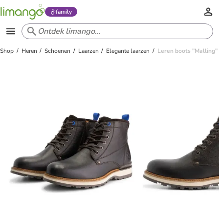
family
Shop
Heren
Schoenen
Laarzen
Elegante laarzen
Leren boots "Malling"