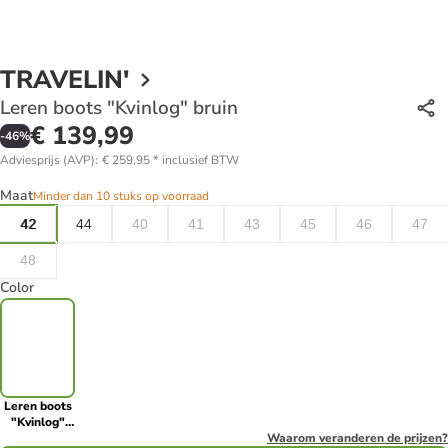
TRAVELIN'
Leren boots "Kvinlog" bruin
€ 139,99
-
46
%
Adviesprijs (AVP)
:
€ 259,95
*
inclusief BTW
Maat
Minder dan 10 stuks op voorraad
42
44
40
41
43
45
46
47
48
Color
Leren boots
"Kvinlog"
bruin
Waarom veranderen de prijzen?