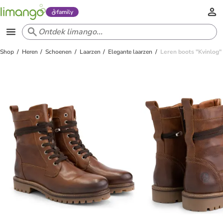
family
Shop
Heren
Schoenen
Laarzen
Elegante laarzen
Leren boots "Kvinlog"