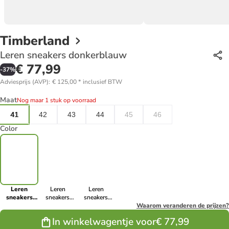
Timberland
Leren sneakers donkerblauw
€ 77,99
-
37
%
Adviesprijs (AVP)
:
€ 125,00
*
inclusief BTW
Maat
Nog maar 1 stuk op voorraad
41
42
43
44
45
46
Color
Leren
Leren
Leren
sneakers
sneakers
sneakers
donkerblauw
lichtbruin
donkerblauw
Waarom veranderen de prijzen?
In winkelwagentje voor
€ 77,99