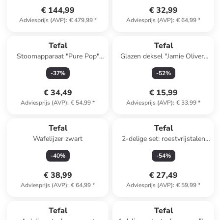
€ 144,99
€ 32,99
Adviesprijs (AVP)
:
€ 479,99
*
Adviesprijs (AVP)
:
€ 64,99
*
Tefal
Tefal
Stoomapparaat "Pure Pop"
Glazen deksel "Jamie Oliver"
geel
zilverkleurig - Ø 24 cm
-
37
%
-
52
%
€ 34,49
€ 15,99
Adviesprijs (AVP)
:
€ 54,99
*
Adviesprijs (AVP)
:
€ 33,99
*
Tefal
Tefal
Wafelijzer zwart
2-delige set: roestvrijstalen
pan met deksel "Duetto" - Ø
-
40
%
-
54
%
20 cm
€ 38,99
€ 27,49
Adviesprijs (AVP)
:
€ 64,99
*
Adviesprijs (AVP)
:
€ 59,99
*
Tefal
Tefal