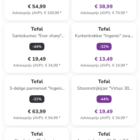
€ 54,99
€ 38,99
Adviesprijs (AVP)
:
€ 109,99
*
Adviesprijs (AVP)
:
€ 79,99
*
family
exclusief
Tefal
Tefal
Santokumes "Ever sharp"
Kurkentrekker "Ingenio" zwart
zwart - (L)16,5 cm
- (L)23 cm
-
44
%
-
32
%
€ 19,49
€ 13,49
Adviesprijs (AVP)
:
€ 34,99
*
Adviesprijs (AVP)
:
€ 19,99
*
family
exclusief
Reeds in een ander winkelwagentje
Tefal
Tefal
3-delige pannenset "Ingenio
Stoomstrijkijzer "Virtuo 30"
XL Force" zwart
groen
-
32
%
-
44
%
€ 63,99
€ 19,49
Adviesprijs (AVP)
:
€ 94,99
*
Adviesprijs (AVP)
:
€ 34,99
*
Tefal
Tefal