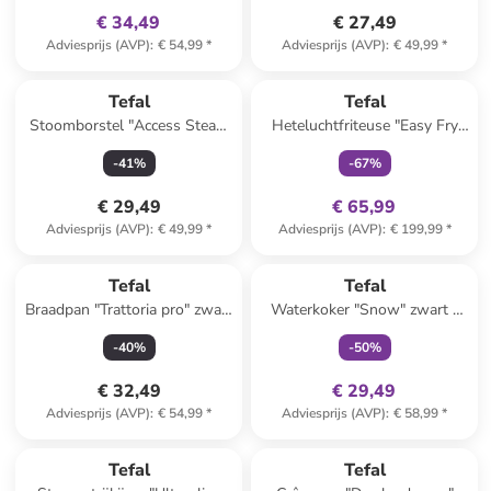
€ 34,49
€ 27,49
Adviesprijs (AVP)
:
€ 54,99
*
Adviesprijs (AVP)
:
€ 49,99
*
family
exclusief
Tefal
Tefal
Stoomborstel "Access Steam
Heteluchtfriteuse "Easy Fry
First" wit/groen
Max" donkergroen
-
41
%
-
67
%
€ 29,49
€ 65,99
Adviesprijs (AVP)
:
€ 49,99
*
Adviesprijs (AVP)
:
€ 199,99
*
family
exclusief
Reeds in een ander winkelwagentje
Tefal
Tefal
Braadpan "Trattoria pro" zwart
Waterkoker "Snow" zwart -
- Ø 24 cm
1,7 l
-
40
%
-
50
%
€ 32,49
€ 29,49
Adviesprijs (AVP)
:
€ 54,99
*
Adviesprijs (AVP)
:
€ 58,99
*
Tefal
Tefal