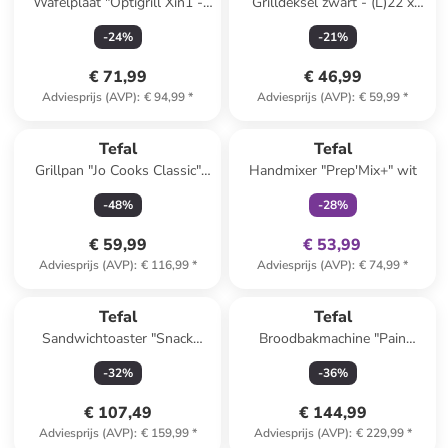
Wafelplaat "Optigrill Xin1 -
Grilldeksel zwart - (L)22 x
XA730810" zwart/zilverkleurig
(B)22 cm
-
24
%
-
21
%
€ 71,99
€ 46,99
Adviesprijs (AVP)
:
€ 94,99
*
Adviesprijs (AVP)
:
€ 59,99
*
family
exclusief
Tefal
Tefal
Grillpan "Jo Cooks Classic"
Handmixer "Prep'Mix+" wit
zwart - (B)23 x (H)27 cm
-
48
%
-
28
%
€ 59,99
€ 53,99
Adviesprijs (AVP)
:
€ 116,99
*
Adviesprijs (AVP)
:
€ 74,99
*
Tefal
Tefal
Sandwichtoaster "Snack
Broodbakmachine "Pain
Collection" zilverkleurig
Delices" zilverkleurig/zwart
-
32
%
-
36
%
€ 107,49
€ 144,99
Adviesprijs (AVP)
:
€ 159,99
*
Adviesprijs (AVP)
:
€ 229,99
*