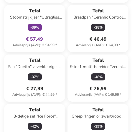
family
exclusief
Tefal
Tefal
Stoomstrijkijzer "Ultragliss
Braadpan "Ceramic Control
Plus Anti-Kalk" blauw
Grey" zwart/grijs - Ø 28 cm
-
39
%
-
28
%
€ 57,49
€ 46,49
Adviesprijs (AVP)
:
€ 94,99
*
Adviesprijs (AVP)
:
€ 64,99
*
Tefal
Tefal
Pan "Duetto" zilverkleurig - Ø
9-in-1 multi-bereider "Versalio
28 cm
Delux" wit
-
37
%
-
48
%
€ 27,99
€ 76,99
Adviesprijs (AVP)
:
€ 44,99
*
Adviesprijs (AVP)
:
€ 149,99
*
Tefal
Tefal
3-delige set "Ice Force"
Greep "Ingenio" zwart/rood -
zilverkleurig/zwart
(L)27 cm
-
42
%
-
39
%