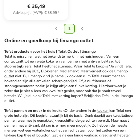
€ 35,49
Adviesprijs (AVP)
:
€ 58,99
*
1
Online en goedkoop bij limango outlet
Tefal producten voor het huis | Tefal Outlet | limango
Tefal is misschien wel het bekendste merk in het huishouden. Van een 
contactgrill tot een waterkoker en van pannen met anti-aanbaklaag tot 
stoomstrijkijzers; Tefal heeft het allemaal. Waar Tefal te koop is? Je vindt Tefal 
onder andere bij BCC, Blokker en Mediamarkt. Maar vergeet ook de limango 
outlet
 niet. Bij limango vind je namelijk ook een ruim Tefal assortiment en 
bovendien zijn alle artikelen scherp geprijsd. Of je nu friteuses of 
stoomgeneratoren zoekt; je krijgt altijd een flinke korting. Hierdoor weet je 
zeker dat je niet alleen van kwaliteit geniet, maar ook dat je nooit teveel 
betaalt. Wil je dus ook Tefal met korting kopen? Bekijk dan Tefal in de limango 
outlet. 
Tefal pannen en meer in de keuken
Onder andere in de 
keuken
 kan Tefal een 
grote hulp zijn. Dit begint natuurlijk bij de basis. Denk daarbij aan kwalitatieve 
pannen waarmee je gemakkelijk verschillende gerechten bereidt. Maar naast 
pannen met anti-aanbaklaag is er nog meer mogelijk. Zo hebben de meeste 
mensen wel een waterkoker op het aanrecht staan voor het zetten van een 
lekkere kop thee of bouillon. Zet je na een lange werkdag graag snel het eten 