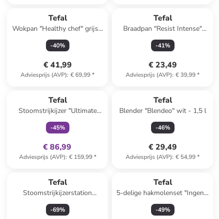
Tefal
Tefal
Wokpan "Healthy chef" grijs -
Braadpan "Resist Intense"
Ø 28 cm
bruin/zwart - Ø 20 cm
-
40
%
-
41
%
€ 41,99
€ 23,49
Adviesprijs (AVP)
:
€ 69,99
*
Adviesprijs (AVP)
:
€ 39,99
*
family
exclusief
Tefal
Tefal
Stoomstrijkijzer "Ultimate
Blender "Blendeo" wit - 1,5 l
Pure" groen/zwart
-
45
%
-
46
%
€ 86,99
€ 29,49
Adviesprijs (AVP)
:
€ 159,99
*
Adviesprijs (AVP)
:
€ 54,99
*
Tefal
Tefal
Stoomstrijkijzerstation
5-delige hakmolenset "Ingenio
"Express Protect" blauw
Maxi-Kit" zwart/groen - 900
-
69
%
-
49
%
ml