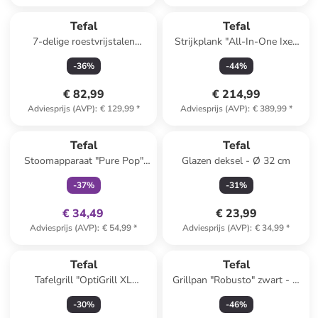
Tefal
Tefal
7-delige roestvrijstalen
Strijkplank "All-In-One Ixeo
kookgereiset "Intuition"
Vison" wit
-
36
%
-
44
%
€ 82,99
€ 214,99
Adviesprijs (AVP)
:
€ 129,99
*
Adviesprijs (AVP)
:
€ 389,99
*
family
exclusief
Tefal
Tefal
Stoomapparaat "Pure Pop"
Glazen deksel - Ø 32 cm
rood
-
37
%
-
31
%
€ 34,49
€ 23,99
Adviesprijs (AVP)
:
€ 54,99
*
Adviesprijs (AVP)
:
€ 34,99
*
Tefal
Tefal
Tafelgrill "OptiGrill XL
Grillpan "Robusto" zwart - Ø
Upgrade - GC727810" zwart
26 cm
-
30
%
-
46
%