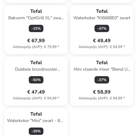
Tefal
Tefal
Bakvorm "OptiGrill XL" zwart
Waterkoker "KI6668E0" zwart
- 1,6 l
-
15
%
-
47
%
€ 67,99
€ 49,49
Adviesprijs (AVP)
:
€ 79,99
*
Adviesprijs (AVP)
:
€ 94,99
*
Tefal
Tefal
Dubbele broodrooster
Mini staande mixer "Blend Up
zwart/zilverkleurig
Essential" grijs/zilverkleurig
-
50
%
-
37
%
€ 47,49
€ 58,99
Adviesprijs (AVP)
:
€ 94,99
*
Adviesprijs (AVP)
:
€ 94,99
*
Tefal
Waterkoker "Mini" zwart - 800
ml
-
39
%