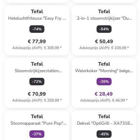
Tefal
Tefal
Heteluchtfriteuse "Easy Fry &
2-in-1 stoomstrijkijzer "Duo
Grill XXL" zwart - 1,5 kg
Power" wit/zwart/groen
-
74
%
-
54
%
€ 77,99
€ 50,49
Adviesprijs (AVP)
:
€ 309,99
*
Adviesprijs (AVP)
:
€ 109,99
*
family
exclusief
Tefal
Tefal
Stoomstrijkijzerstation
Waterkoker "Morning" beige -
"Express Essential" wit/petrol
1,7 l
-
72
%
-
39
%
€ 70,99
€ 28,49
Adviesprijs (AVP)
:
€ 259,99
*
Adviesprijs (AVP)
:
€ 46,99
*
family
exclusief
Tefal
Tefal
Stoomapparaat "Pure Pop"
Deksel "OptiGrill - XA7318"
blauw/groen
zilverkleurig/zwart
-
37
%
-
45
%