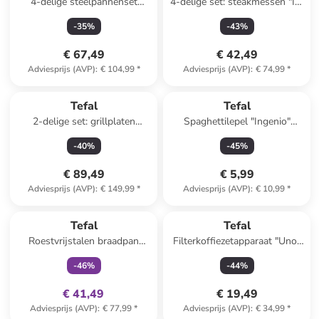
4-delige steelpannenset
4-delige set: steakmessen "Ice
"Ingenio XL Force" zwart
Force" zilverkleurig/zwart -
-
35
%
-
43
%
(L)11 cm
€ 67,49
€ 42,49
Adviesprijs (AVP)
:
€ 104,99
*
Adviesprijs (AVP)
:
€ 74,99
*
Tefal
Tefal
2-delige set: grillplaten
Spaghettilepel "Ingenio"
"Optigrill" zwart
donkerbruin - (L)33,7 cm
-
40
%
-
45
%
€ 89,49
€ 5,99
Adviesprijs (AVP)
:
€ 149,99
*
Adviesprijs (AVP)
:
€ 10,99
*
family
exclusief
Tefal
Tefal
Roestvrijstalen braadpan
Filterkoffiezetapparaat "Uno"
"Cook smart" - Ø 28 cm
zwart - 1,1 l
-
46
%
-
44
%
€ 41,49
€ 19,49
Adviesprijs (AVP)
:
€ 77,99
*
Adviesprijs (AVP)
:
€ 34,99
*