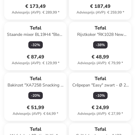
€ 173,49
€ 187,49
Adviesprijs (AVP)
:
€ 289,99
*
Adviesprijs (AVP)
:
€ 259,99
*
Tefal
Tefal
Staande mixer BL19H4 "Blend
Rijstkoker "RK1028 New
Up" blauw/zwart - 700 ml
Classic" zwart - 3 l
-
32
%
-
38
%
€ 87,49
€ 48,99
Adviesprijs (AVP)
:
€ 129,99
*
Adviesprijs (AVP)
:
€ 79,99
*
Tefal
Tefal
Bakinzet "XA7258 Snacking &
Crêpepan "Easy" zwart - Ø 25
Baking" voor de OptiGrill
cm
-
20
%
-
10
%
zwart - 1,6 l
€ 51,99
€ 24,99
Adviesprijs (AVP)
:
€ 64,99
*
Adviesprijs (AVP)
:
€ 27,99
*
Tefal
Tefal