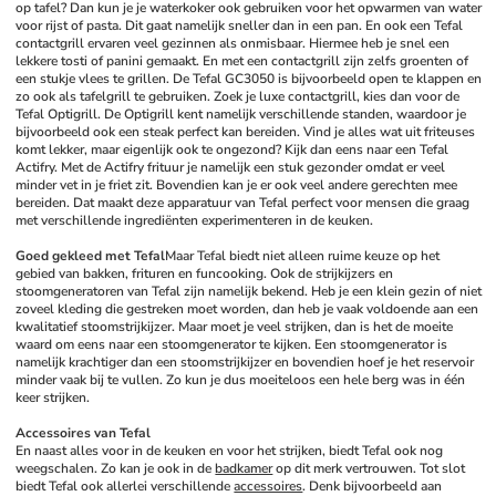
op tafel? Dan kun je je waterkoker ook gebruiken voor het opwarmen van water 
voor rijst of pasta. Dit gaat namelijk sneller dan in een pan. En ook een Tefal 
contactgrill ervaren veel gezinnen als onmisbaar. Hiermee heb je snel een 
lekkere tosti of panini gemaakt. En met een contactgrill zijn zelfs groenten of 
een stukje vlees te grillen. De Tefal GC3050 is bijvoorbeeld open te klappen en 
zo ook als tafelgrill te gebruiken. Zoek je luxe contactgrill, kies dan voor de 
Tefal Optigrill. De Optigrill kent namelijk verschillende standen, waardoor je 
bijvoorbeeld ook een steak perfect kan bereiden. Vind je alles wat uit friteuses 
komt lekker, maar eigenlijk ook te ongezond? Kijk dan eens naar een Tefal 
Actifry. Met de Actifry frituur je namelijk een stuk gezonder omdat er veel 
minder vet in je friet zit. Bovendien kan je er ook veel andere gerechten mee 
bereiden. Dat maakt deze apparatuur van Tefal perfect voor mensen die graag 
met verschillende ingrediënten experimenteren in de keuken.
Goed gekleed met Tefal
Maar Tefal biedt niet alleen ruime keuze op het 
gebied van bakken, frituren en funcooking. Ook de strijkijzers en 
stoomgeneratoren van Tefal zijn namelijk bekend. Heb je een klein gezin of niet 
zoveel kleding die gestreken moet worden, dan heb je vaak voldoende aan een 
kwalitatief stoomstrijkijzer. Maar moet je veel strijken, dan is het de moeite 
waard om eens naar een stoomgenerator te kijken. Een stoomgenerator is 
namelijk krachtiger dan een stoomstrijkijzer en bovendien hoef je het reservoir 
minder vaak bij te vullen. Zo kun je dus moeiteloos een hele berg was in één 
keer strijken. 
Accessoires van Tefal
En naast alles voor in de keuken en voor het strijken, biedt Tefal ook nog 
weegschalen. Zo kan je ook in de 
badkamer
 op dit merk vertrouwen. Tot slot 
biedt Tefal ook allerlei verschillende 
accessoires
. Denk bijvoorbeeld aan 