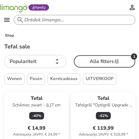
family
Shop
Tefal sale
1
Populariteit
Alle filters
Wonen
Pasen
Kerstcadeaus
UITVERKOOP
Tefal
Tefal
Schilmes zwart - (L)7 cm
Tafelgrill "Optigrill Upgrade -
GC717810" zwart
-
40
%
-
62
%
€ 14,99
€ 119,99
Adviesprijs (AVP)
:
€ 24,99
*
Adviesprijs (AVP)
:
€ 319,99
*