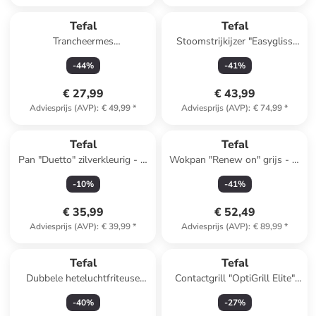
Tefal
Tefal
Trancheermes
Stoomstrijkijzer "Easygliss
zilverkleurig/zwart - (L)20 cm
Plus - FV5716E0" wit/paars
-
44
%
-
41
%
€ 27,99
€ 43,99
Adviesprijs (AVP)
:
€ 49,99
*
Adviesprijs (AVP)
:
€ 74,99
*
Tefal
Tefal
Pan "Duetto" zilverkleurig - Ø
Wokpan "Renew on" grijs - Ø
24 cm
28 cm
-
10
%
-
41
%
€ 35,99
€ 52,49
Adviesprijs (AVP)
:
€ 39,99
*
Adviesprijs (AVP)
:
€ 89,99
*
Tefal
Tefal
Dubbele heteluchtfriteuse
Contactgrill "OptiGrill Elite"
"Dual Easy Fry" zwart - 11 l
zilverkleurig
-
40
%
-
27
%