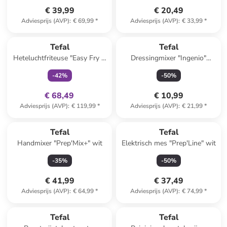
€ 39,99
€ 20,49
Adviesprijs (AVP)
:
€ 69,99
*
Adviesprijs (AVP)
:
€ 33,99
*
family
exclusief
Tefal
Tefal
Heteluchtfriteuse "Easy Fry &
Dressingmixer "Ingenio"
Grill XL Classic" zwart - 4,2 l
zwart/rood - (L)19 cm
-
42
%
-
50
%
€ 68,49
€ 10,99
Adviesprijs (AVP)
:
€ 119,99
*
Adviesprijs (AVP)
:
€ 21,99
*
Tefal
Tefal
Handmixer "Prep'Mix+" wit
Elektrisch mes "Prep'Line" wit
-
35
%
-
50
%
€ 41,99
€ 37,49
Adviesprijs (AVP)
:
€ 64,99
*
Adviesprijs (AVP)
:
€ 74,99
*
family
exclusief
Tefal
Tefal