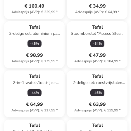
€ 160,49
€ 34,99
Adviesprijs (AVP)
:
€ 229,99
*
Adviesprijs (AVP)
:
€ 64,99
*
Tefal
Tefal
2-delige set: aluminium pan
Stoomborstel "Access Steam
met deksel "Trattoria" - Ø 28
Pocket" wit/zwart
-
45
%
-
54
%
cm
€ 98,99
€ 47,99
Adviesprijs (AVP)
:
€ 179,99
*
Adviesprijs (AVP)
:
€ 104,99
*
Tefal
Tefal
2-in-1 wafel-/tosti-ijzer
2-delige set: roestvrijstalen
"Snack Time" zwart
sudderpan met deksel "Cook
-
44
%
-
46
%
Smart" - Ø 25 cm
€ 64,99
€ 63,99
Adviesprijs (AVP)
:
€ 117,99
*
Adviesprijs (AVP)
:
€ 119,99
*
Tefal
Tefal