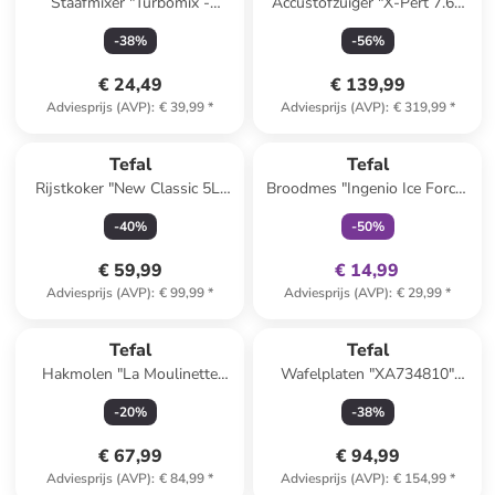
Staafmixer "Turbomix -
Accustofzuiger "X-Pert 7.60
HB121838" zwart
Allergy - RH6A31WO"
-
38
%
-
56
%
paars/zwart
€ 24,49
€ 139,99
Adviesprijs (AVP)
:
€ 39,99
*
Adviesprijs (AVP)
:
€ 319,99
*
family
exclusief
Tefal
Tefal
Rijstkoker "New Classic 5L"
Broodmes "Ingenio Ice Force"
zwart
zwart
-
40
%
-
50
%
€ 59,99
€ 14,99
Adviesprijs (AVP)
:
€ 99,99
*
Adviesprijs (AVP)
:
€ 29,99
*
Tefal
Tefal
Hakmolen "La Moulinette
Wafelplaten "XA734810"
1000" wit
zwart
-
20
%
-
38
%
€ 67,99
€ 94,99
Adviesprijs (AVP)
:
€ 84,99
*
Adviesprijs (AVP)
:
€ 154,99
*