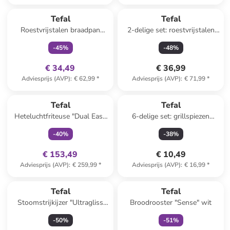
family
exclusief
Tefal
Tefal
Roestvrijstalen braadpan
2-delige set: roestvrijstalen
"Virtuoso" - Ø 28 cm
pan met deksel "Duetto" - Ø
-
45
%
-
48
%
24 cm
€ 34,49
€ 36,99
Adviesprijs (AVP)
:
€ 62,99
*
Adviesprijs (AVP)
:
€ 71,99
*
family
exclusief
Tefal
Tefal
Heteluchtfriteuse "Dual Easy
6-delige set: grillspiezen
Fry & Grill" zwart
zilverkleurig - (H)42 cm
-
40
%
-
38
%
€ 153,49
€ 10,49
Adviesprijs (AVP)
:
€ 259,99
*
Adviesprijs (AVP)
:
€ 16,99
*
family
exclusief
Tefal
Tefal
Stoomstrijkijzer "Ultragliss
Broodrooster "Sense" wit
Plus" petrol
-
50
%
-
51
%