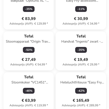
Bakplaat "OptiGrill XL -
Easy Fry-accessoire
XA7358" zwart
zwart/zilverkleurig
-
35
%
-
11
%
€ 83,99
€ 30,99
Adviesprijs (AVP)
:
€ 129,99
*
Adviesprijs (AVP)
:
€ 34,99
*
Tefal
Tefal
Stoomapparaat "Origin Travel"
Handvat "Ingenio" zwart -
mintgroen
(B)27 x (H)5 x (T)6 cm
-
50
%
-
35
%
€ 27,49
€ 19,49
Adviesprijs (AVP)
:
€ 54,99
*
Adviesprijs (AVP)
:
€ 29,99
*
Tefal
Tefal
Stoomkoker "VC1451"
Heteluchtfriteuse "Easy Fry
zilverkleurig/wit
Grill & Steam"
-
46
%
-
42
%
zwart/goudkleurig - 6,2 l
€ 63,99
€ 165,49
Adviesprijs (AVP)
:
€ 119,99
*
Adviesprijs (AVP)
:
€ 289,99
*