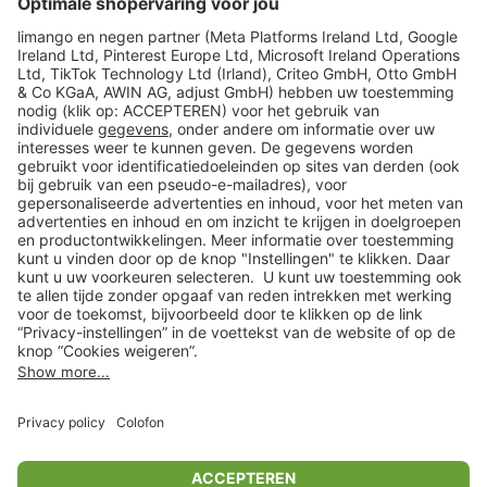
limango
Veilig winkelen
Klantenservice
Shop
Acties
limango.de
limango.pl