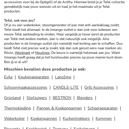
accessoires voor bij de Optigrill of de Actifry. Hiermee breid je je Tefal collectie 
gemakkelijk naar jouw wensen uit en haal je het maximale uit je Tefal 
producten.
Tefal, ook voor jou?
Of je nu een waterkoker, stoomgenerator of pan met anti-aanbaklaag zoekt; 
Tefal biedt het allemaal. In de limango outlet is dan ook voor iedereen een 
mooie Tefal aanbieding te vinden. Maar vergelijk je liever eerst de producten 
van Tefal met andere merken, dan is dat natuurlijk ook mogelijk. Alle 
producten in de limango outlet zijn namelijk met korting aan te schaffen. Dus 
biedt Tefal niet precies wat je zoekt, kijk dan ook gerust eens naar merken als 
Rösle, 
Westmark
 of 
Moulinex
. De keuze is namelijk helemaal aan jou. Want 
limango heeft graag dat je het huishouden precies op jouw manier kunt doen. 
Ben jij er al uit?
Misschien bevallen deze producten je ook
:
Evila
Keukenapparaten
Lancôme
Schoonmaakaccessoires
CANDLE-LITE
Grill Accessoires
Grünland
Stofzuigers
BESTRON
Blenders
Thermokleding
Pannen & Koekenpannen
Scheerapparaten
Waterkoker
Koekenpannen
Kurkentrekkers
Kommen
Rowenta
Kookbestek
Tognana
Fackelmann