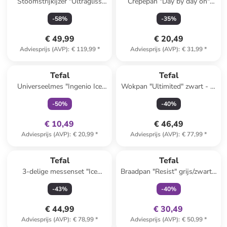
Stoomstrijkijzer "Ultragliss
Crêpepan "Day by day on"
Plus" rood
zwart - Ø 25 cm
-
58
%
-
35
%
€ 49,99
€ 20,49
Adviesprijs (AVP)
:
€ 119,99
*
Adviesprijs (AVP)
:
€ 31,99
*
family
exclusief
Tefal
Tefal
Universeelmes "Ingenio Ice
Wokpan "Ultimited" zwart - Ø
Force" zwart - (L)11 cm
28 cm
-
50
%
-
40
%
€ 10,49
€ 46,49
Adviesprijs (AVP)
:
€ 20,99
*
Adviesprijs (AVP)
:
€ 77,99
*
family
exclusief
Tefal
Tefal
3-delige messenset "Ice
Braadpan "Resist" grijs/zwart -
Force" zilverkleurig/zwart
Ø 32 cm
-
43
%
-
40
%
€ 44,99
€ 30,49
Adviesprijs (AVP)
:
€ 78,99
*
Adviesprijs (AVP)
:
€ 50,99
*