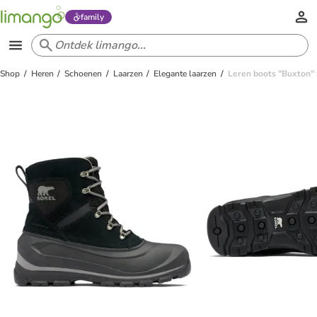
family
Shop
Heren
Schoenen
Laarzen
Elegante laarzen
Leren boots "Buxton"