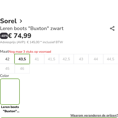
Sorel
Leren boots "Buxton" zwart
€ 74,99
-
48
%
Adviesprijs (AVP)
:
€ 145,00
*
inclusief BTW
Maat
Nog maar 3 stuks op voorraad
42
43,5
41
41,5
42,5
43
44
44,5
45
46
Color
Leren boots
"Buxton"
zwart
Waarom veranderen de prijzen?