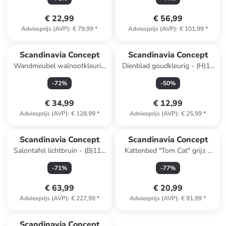
(H)35 x (D)24,5 cm
€ 22,99
€ 56,99
Adviesprijs (AVP)
:
€ 79,99
*
Adviesprijs (AVP)
:
€ 101,99
*
Scandinavia Concept
Scandinavia Concept
Wandmeubel walnootkleurig
Dienblad goudkleurig - (H)18
- (B)20 x (H)40 x (D)9 cm
x Ø 20,5 cm
-
72
%
-
50
%
€ 34,99
€ 12,99
Adviesprijs (AVP)
:
€ 128,99
*
Adviesprijs (AVP)
:
€ 25,99
*
Scandinavia Concept
Scandinavia Concept
Salontafel lichtbruin - (B)119
Kattenbed "Tom Cat" grijs -
x (H)40 x (D)60 cm
(B)35 x (H)50 x (D)40 cm
-
71
%
-
77
%
€ 63,99
€ 20,99
Adviesprijs (AVP)
:
€ 227,99
*
Adviesprijs (AVP)
:
€ 91,99
*
Scandinavia Concept