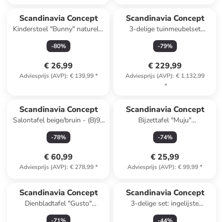
Reeds in een ander winkelwagentje
Scandinavia Concept
Scandinavia Concept
Kinderstoel "Bunny" naturel -
3-delige tuinmeubelset
(B)30 x (H)55 x (D)25 cm
lichtbruin/beige
-
80
%
-
79
%
€ 26,99
€ 229,99
Adviesprijs (AVP)
:
€ 139,99
*
Adviesprijs (AVP)
:
€ 1.132,99
*
Scandinavia Concept
Scandinavia Concept
Salontafel beige/bruin - (B)90
Bijzettafel "Muju"
x (H)35 x (D)90 cm
eikenkleurig/antraciet - (B)40 x
-
78
%
-
74
%
(H)57 x (D)30 cm
€ 60,99
€ 25,99
Adviesprijs (AVP)
:
€ 278,99
*
Adviesprijs (AVP)
:
€ 99,99
*
Scandinavia Concept
Scandinavia Concept
Dienbladtafel "Gusto"
3-delige set: ingelijste
lichtbruin/zwart - (B)60 x
kunstdrukken
-
71
%
-
44
%