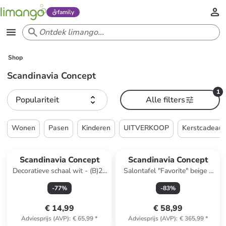
family
Shop
Scandinavia Concept
1
Populariteit
Alle filters
Wonen
Pasen
Kinderen
UITVERKOOP
Kerstcadeau
Scandinavia Concept
Scandinavia Concept
Decoratieve schaal wit - (B)22
Salontafel "Favorite" beige -
x (H)10 x (D)17 cm
(B)120 x (H)38 x (D)60 cm
-
77
%
-
83
%
€ 14,99
€ 58,99
Adviesprijs (AVP)
:
€ 65,99
*
Adviesprijs (AVP)
:
€ 365,99
*