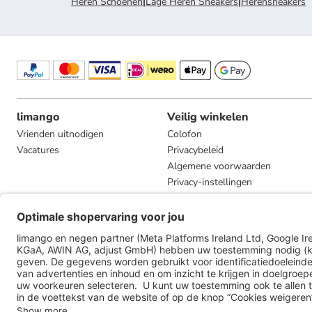
Heren Schoenen
|
Lage Heren Sneakers
|
Herensneakers
limango
Veilig winkelen
Vrienden uitnodigen
Colofon
Vacatures
Privacybeleid
Algemene voorwaarden
Privacy-instellingen
Compliance