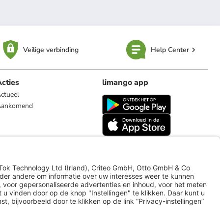
Veilige verbinding
Help Center
cties
limango app
ctueel
Aankomend
limango.de
limango.pl