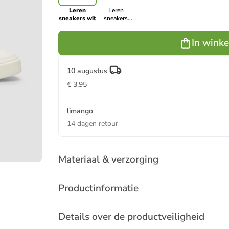
Leren
Leren
sneakers wit
sneakers
zwart
In wink
10 augustus
€ 3,95
limango
14 dagen retour
Materiaal & verzorging
Productinformatie
Details over de productveiligheid