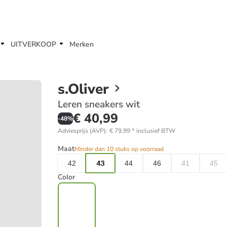
UITVERKOOP
Merken
s.Oliver
Leren sneakers wit
€ 40,99
-
48
%
Adviesprijs (AVP)
:
€ 79,99
*
inclusief BTW
Maat
Minder dan 10 stuks op voorraad
42
43
44
46
41
45
Color