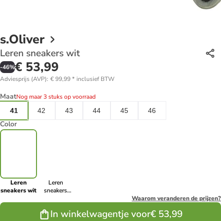
s.Oliver
Leren sneakers wit
€ 53,99
-
46
%
Adviesprijs (AVP)
:
€ 99,99
*
inclusief BTW
Maat
Nog maar 3 stuks op voorraad
41
42
43
44
45
46
Color
Leren
Leren
sneakers wit
sneakers
antraciet
Waarom veranderen de prijzen?
In winkelwagentje voor
€ 53,99