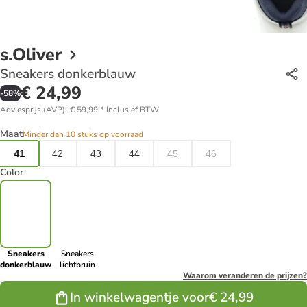
s.Oliver
Sneakers donkerblauw
€ 24,99
-
58
%
Adviesprijs (AVP)
:
€ 59,99
*
inclusief BTW
Maat
Minder dan 10 stuks op voorraad
41
42
43
44
45
46
Color
Sneakers
Sneakers
donkerblauw
lichtbruin
Waarom veranderen de prijzen?
In winkelwagentje voor
€ 24,99