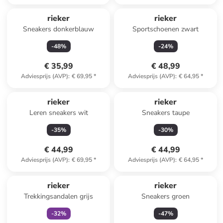
rieker
rieker
Sneakers donkerblauw
Sportschoenen zwart
-
48
%
-
24
%
€ 35,99
€ 48,99
Adviesprijs (AVP)
:
€ 69,95
*
Adviesprijs (AVP)
:
€ 64,95
*
rieker
rieker
Leren sneakers wit
Sneakers taupe
-
35
%
-
30
%
€ 44,99
€ 44,99
Adviesprijs (AVP)
:
€ 69,95
*
Adviesprijs (AVP)
:
€ 64,95
*
family
exclusief
rieker
rieker
Trekkingsandalen grijs
Sneakers groen
-
32
%
-
47
%