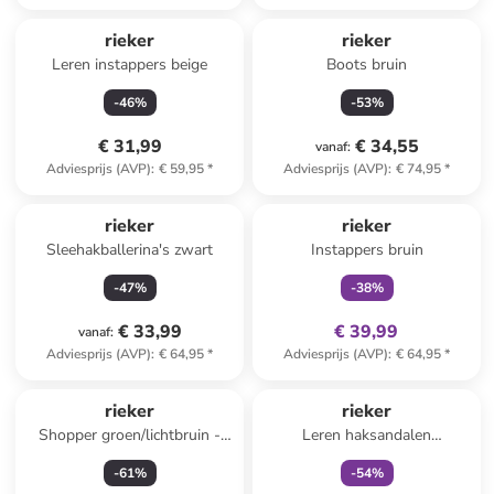
rieker
rieker
Leren instappers beige
Boots bruin
-
46
%
-
53
%
€ 31,99
€ 34,55
vanaf
:
Adviesprijs (AVP)
:
€ 59,95
*
Adviesprijs (AVP)
:
€ 74,95
*
family
exclusief
rieker
rieker
Sleehakballerina's zwart
Instappers bruin
-
47
%
-
38
%
€ 33,99
€ 39,99
vanaf
:
Adviesprijs (AVP)
:
€ 64,95
*
Adviesprijs (AVP)
:
€ 64,95
*
family
exclusief
rieker
rieker
Shopper groen/lichtbruin -
Leren haksandalen
(B)41 x (H)27 x (D)10 cm
zilverkleurig/goudkleurig
-
61
%
-
54
%