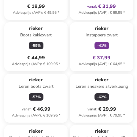
€ 18,99
€ 31,99
vanaf
:
Adviesprijs (AVP)
:
€ 49,95
*
Adviesprijs (AVP)
:
€ 69,95
*
family
exclusief
rieker
rieker
Boots kaki/zwart
Instappers zwart
-
59
%
-
41
%
€ 44,99
€ 37,99
Adviesprijs (AVP)
:
€ 109,95
*
Adviesprijs (AVP)
:
€ 64,95
*
rieker
rieker
Leren boots zwart
Leren sneakers zilverkleurig
-
57
%
-
62
%
€ 46,99
€ 29,99
vanaf
:
vanaf
:
Adviesprijs (AVP)
:
€ 109,95
*
Adviesprijs (AVP)
:
€ 79,95
*
rieker
rieker