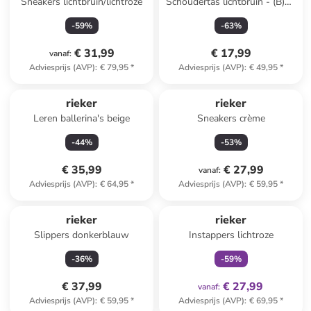
Sneakers lichtbruin/lichtroze
Schoudertas lichtbruin - (B)30
x (H)27 x (D)12 cm
-
59
%
-
63
%
€ 31,99
€ 17,99
vanaf
:
Adviesprijs (AVP)
:
€ 79,95
*
Adviesprijs (AVP)
:
€ 49,95
*
rieker
rieker
Leren ballerina's beige
Sneakers crème
-
44
%
-
53
%
€ 35,99
€ 27,99
vanaf
:
Adviesprijs (AVP)
:
€ 64,95
*
Adviesprijs (AVP)
:
€ 59,95
*
family
exclusief
rieker
rieker
Slippers donkerblauw
Instappers lichtroze
-
36
%
-
59
%
€ 37,99
€ 27,99
vanaf
:
Adviesprijs (AVP)
:
€ 59,95
*
Adviesprijs (AVP)
:
€ 69,95
*