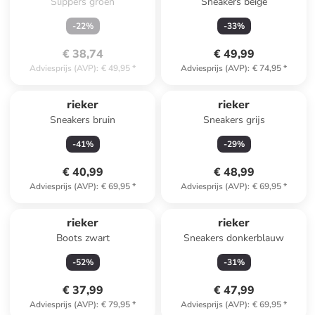
Slippers groen
Sneakers beige
-
22
%
-
33
%
€ 38,74
€ 49,99
Adviesprijs (AVP)
:
€ 49,95
*
Adviesprijs (AVP)
:
€ 74,95
*
rieker
rieker
Sneakers bruin
Sneakers grijs
-
41
%
-
29
%
€ 40,99
€ 48,99
Adviesprijs (AVP)
:
€ 69,95
*
Adviesprijs (AVP)
:
€ 69,95
*
rieker
rieker
Boots zwart
Sneakers donkerblauw
-
52
%
-
31
%
€ 37,99
€ 47,99
Adviesprijs (AVP)
:
€ 79,95
*
Adviesprijs (AVP)
:
€ 69,95
*