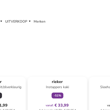
UITVERKOOP
Merken
family
exclusief
r
rieker
/zilverkleurig
Instappers kaki
Sleeha
-
51
%
1,99
€ 33,99
vanaf
:
va