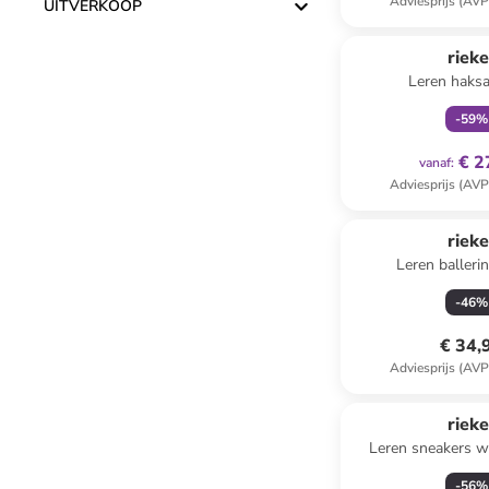
Adviesprijs (AVP
UITVERKOOP
family
ex
rieke
Leren haks
zilverkleurig/g
-
59
%
€ 2
vanaf
:
Adviesprijs (AVP
rieke
Leren ballerin
-
46
%
€ 34,
Adviesprijs (AVP
rieke
Leren sneakers w
-
56
%