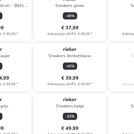
bruin - (B)41 x
Sneakers groen
S
)10 cm
-
45
%
99
€ 37,99
)
:
€ 49,95
*
Adviesprijs (AVP)
:
€ 69,95
*
Adviesp
Te laat
u
r
rieker
taupe
Sneakers donkerblauw
S
-
42
%
4,99
€ 39,99
)
:
€ 64,95
*
Adviesprijs (AVP)
:
€ 69,95
*
Adviesp
r
rieker
grijs
Sneakers beige
S
-
33
%
99
€ 49,99