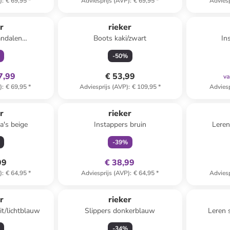
)
:
€ 69,95
*
Adviesprijs (AVP)
:
€ 69,95
*
Adviesp
clusief
r
rieker
andalen
Boots kaki/zwart
In
oudkleurig
-
50
%
7,99
€ 53,99
va
)
:
€ 69,95
*
Adviesprijs (AVP)
:
€ 109,95
*
Adviesp
family
exclusief
r
rieker
a's beige
Instappers bruin
Leren
-
39
%
99
€ 38,99
)
:
€ 64,95
*
Adviesprijs (AVP)
:
€ 64,95
*
Adviesp
r
rieker
it/lichtblauw
Slippers donkerblauw
Leren 
-
34
%