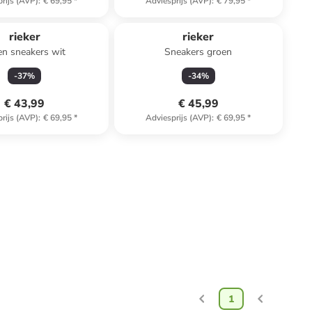
rijs (AVP)
:
€ 69,95
*
Adviesprijs (AVP)
:
€ 79,95
*
rieker
rieker
en sneakers wit
Sneakers groen
-
37
%
-
34
%
€ 43,99
€ 45,99
rijs (AVP)
:
€ 69,95
*
Adviesprijs (AVP)
:
€ 69,95
*
1