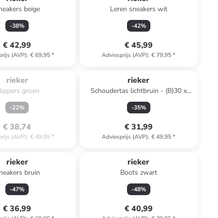
neakers beige
Leren sneakers wit
-
38
%
-
42
%
€ 42,99
€ 45,99
rijs (AVP)
:
€ 69,95
*
Adviesprijs (AVP)
:
€ 79,95
*
. Het product is 
itverkocht.
rieker
rieker
lippers groen
Schoudertas lichtbruin - (B)30 x
(H)27 x (D)12 cm
-
22
%
-
35
%
€ 38,74
€ 31,99
rijs (AVP)
:
€ 49,95
*
Adviesprijs (AVP)
:
€ 49,95
*
rieker
rieker
neakers bruin
Boots zwart
-
47
%
-
48
%
€ 36,99
€ 40,99