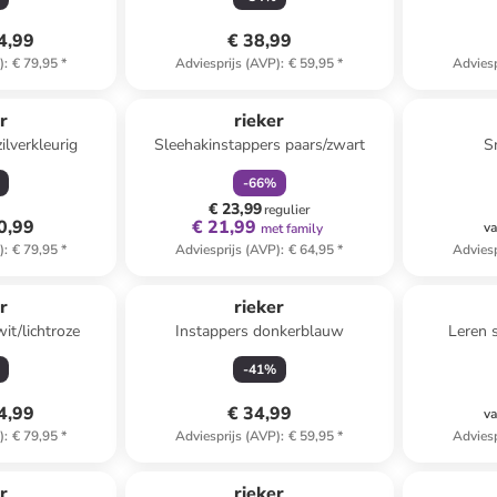
4,99
€ 38,99
)
:
€ 79,95
*
Adviesprijs (AVP)
:
€ 59,95
*
Adviesp
family
korting
r
rieker
ilverkleurig
Sleehakinstappers paars/zwart
S
-
66
%
€ 23,99
regulier
0,99
€ 21,99
va
met family
)
:
€ 79,95
*
Adviesprijs (AVP)
:
€ 64,95
*
Adviesp
r
rieker
it/lichtroze
Instappers donkerblauw
Leren 
-
41
%
4,99
€ 34,99
va
)
:
€ 79,95
*
Adviesprijs (AVP)
:
€ 59,95
*
Adviesp
r
rieker