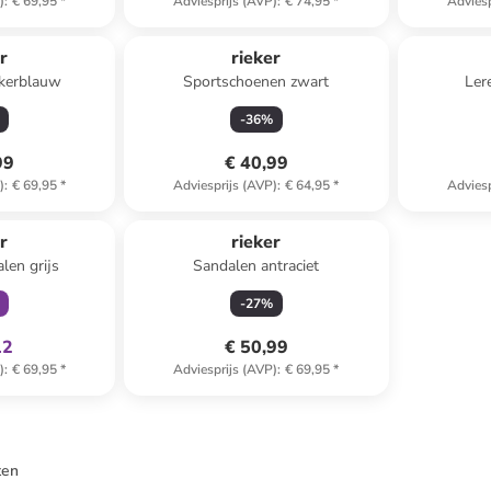
)
:
€ 69,95
*
Adviesprijs (AVP)
:
€ 74,95
*
Adviesp
r
rieker
kerblauw
Sportschoenen zwart
Ler
-
36
%
99
€ 40,99
)
:
€ 69,95
*
Adviesprijs (AVP)
:
€ 64,95
*
Adviesp
clusief
r
rieker
len grijs
Sandalen antraciet
-
27
%
12
€ 50,99
)
:
€ 69,95
*
Adviesprijs (AVP)
:
€ 69,95
*
ten