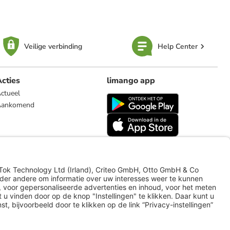
Veilige verbinding
Help Center
cties
limango app
ctueel
Aankomend
limango.de
limango.pl