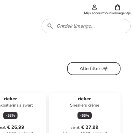
Mijn account
Winkelwagentje
Alle filters
rieker
rieker
kballerina's zwart
Sneakers crème
-
58
%
-
53
%
€ 26,99
€ 27,99
naf
:
vanaf
: