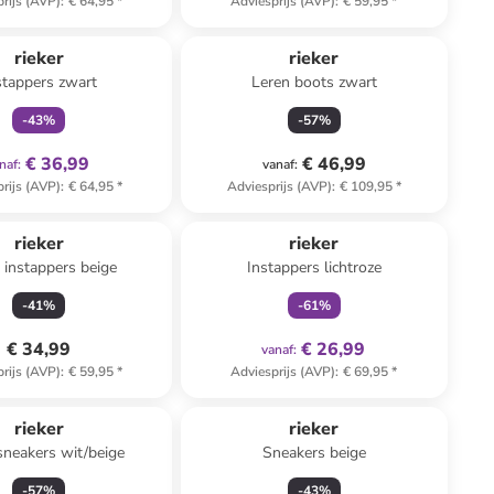
rijs (AVP)
:
€ 64,95
*
Adviesprijs (AVP)
:
€ 59,95
*
family
exclusief
rieker
rieker
stappers zwart
Leren boots zwart
-
43
%
-
57
%
€ 36,99
€ 46,99
naf
:
vanaf
:
rijs (AVP)
:
€ 64,95
*
Adviesprijs (AVP)
:
€ 109,95
*
family
exclusief
rieker
rieker
 instappers beige
Instappers lichtroze
-
41
%
-
61
%
€ 34,99
€ 26,99
vanaf
:
rijs (AVP)
:
€ 59,95
*
Adviesprijs (AVP)
:
€ 69,95
*
rieker
rieker
sneakers wit/beige
Sneakers beige
-
57
%
-
43
%