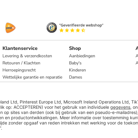
Klantenservice
Shop
A
Levering & verzendkosten
Aanbiedingen
A
Retouren / Klachten
Baby's
Herroepingsrecht
Kinderen
Wettelijke garantie en reparatie
Dames
Heren
Wonen
Merken
* Op basis van de adviesprijs van de fabrikant