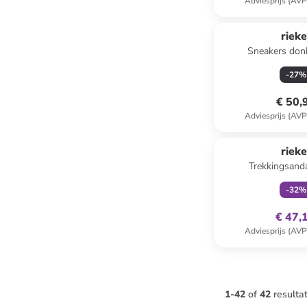
Adviesprijs (AVP
rieke
Sneakers don
-
27
%
€ 50,
Adviesprijs (AVP
family
ex
rieke
Trekkingsanda
-
32
%
€ 47,
Adviesprijs (AVP
1
-
42
of
42
resulta