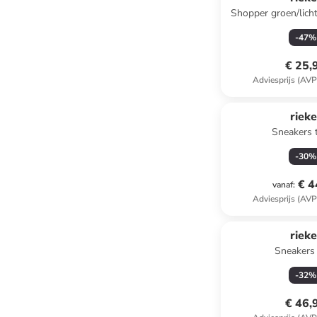
Shopper groen/licht
(H)27 x (D
-
47
%
€ 25,
Adviesprijs (AVP
rieke
Sneakers 
-
30
%
€ 4
vanaf
:
Adviesprijs (AVP
rieke
Sneakers 
-
32
%
€ 46,