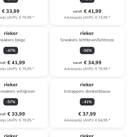
€ 33,99
€ 41,99
vanaf
:
rijs (AVP)
:
€ 79,95
*
Adviesprijs (AVP)
:
€ 74,95
*
rieker
rieker
neakers beige
Sneakers lichtbruin/lichtroze
-
47
%
-
56
%
€ 41,99
€ 34,99
naf
:
vanaf
:
rijs (AVP)
:
€ 79,95
*
Adviesprijs (AVP)
:
€ 79,95
*
rieker
rieker
sneakers wit/groen
Instappers donkerblauw
-
57
%
-
41
%
€ 33,99
€ 37,99
naf
:
rijs (AVP)
:
€ 79,95
*
Adviesprijs (AVP)
:
€ 64,95
*
rieker
rieker