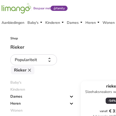
Bespaar met
family
Aanbiedingen
Baby's
Kinderen
Dames
Heren
Wonen
Shop
Rieker
Populariteit
Rieker
Baby's
rieke
Kinderen
Sleehaksneakers wit
Dames
-
54
%
Heren
Wonen
€ 3
vanaf
: