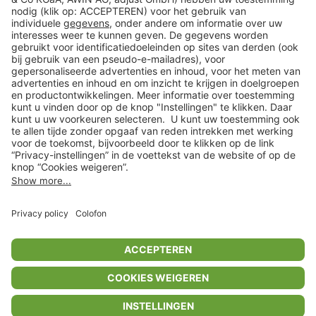
Klantenservice
Shop
Acties
limango.de
limango.pl
In winkelwagentje voor
€ 45,99
* Op basis van de adviesprijs van de fabrikant
** Alle prijsopgaven zijn inclusief belasting en exclusief verzendkosten
ᵃ Bij een minimale bestelwaarde van €15.