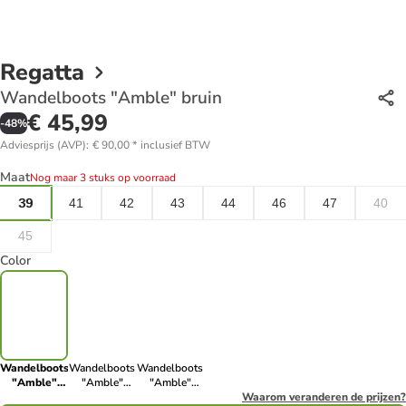
Regatta
Wandelboots "Amble" bruin
€ 45,99
-
48
%
Adviesprijs (AVP)
:
€ 90,00
*
inclusief BTW
Maat
Nog maar 3 stuks op voorraad
39
41
42
43
44
46
47
40
45
Color
Wandelboots
Wandelboots
Wandelboots
"Amble"
"Amble"
"Amble"
bruin
camel
zwart
Waarom veranderen de prijzen?