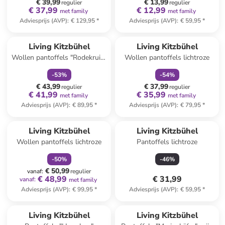
€ 39,99
€ 13,99
regulier
regulier
€ 37,99
€ 12,99
met family
met family
Adviesprijs (AVP)
:
€ 129,95
*
Adviesprijs (AVP)
:
€ 59,95
*
family
korting
family
korting
Living Kitzbühel
Living Kitzbühel
Wollen pantoffels "Rodekruis"
Wollen pantoffels lichtroze
antraciet
-
53
%
-
54
%
€ 43,99
€ 37,99
regulier
regulier
€ 41,99
€ 35,99
met family
met family
Adviesprijs (AVP)
:
€ 89,95
*
Adviesprijs (AVP)
:
€ 79,95
*
family
korting
Living Kitzbühel
Living Kitzbühel
Wollen pantoffels lichtroze
Pantoffels lichtroze
-
50
%
-
46
%
€ 50,99
vanaf
:
regulier
€ 48,99
€ 31,99
vanaf
:
met family
Adviesprijs (AVP)
:
€ 99,95
*
Adviesprijs (AVP)
:
€ 59,95
*
Living Kitzbühel
Living Kitzbühel