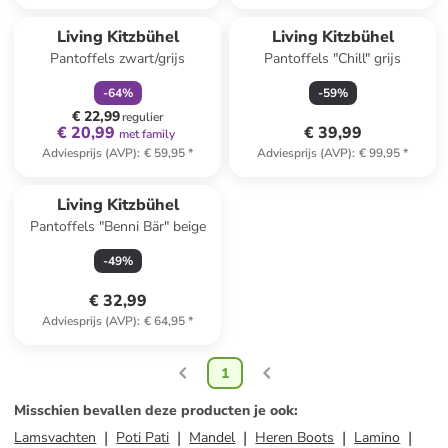
family
korting
Living Kitzbühel
Living Kitzbühel
Pantoffels zwart/grijs
Pantoffels "Chill" grijs
-
64
%
-
59
%
€ 22,99
regulier
€ 20,99
€ 39,99
met family
Adviesprijs (AVP)
:
€ 59,95
*
Adviesprijs (AVP)
:
€ 99,95
*
Living Kitzbühel
Pantoffels "Benni Bär" beige
-
49
%
€ 32,99
Adviesprijs (AVP)
:
€ 64,95
*
1
Misschien bevallen deze producten je ook
:
Lamsvachten
Poti Pati
Mandel
Heren Boots
Lamino