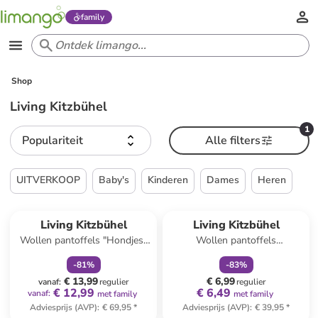
family
Shop
Living Kitzbühel
1
Populariteit
Alle filters
UITVERKOOP
Baby's
Kinderen
Dames
Heren
family
korting
family
korting
Living Kitzbühel
Living Kitzbühel
Wollen pantoffels "Hondjes"
Wollen pantoffels
lichtbruin
grijs/pruimkleurig
-
81
%
-
83
%
€ 13,99
€ 6,99
vanaf
:
regulier
regulier
€ 12,99
€ 6,49
vanaf
:
met family
met family
Adviesprijs (AVP)
:
€ 69,95
*
Adviesprijs (AVP)
:
€ 39,95
*