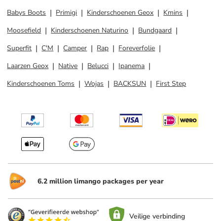
Babys Boots
Primigi
Kinderschoenen Geox
Kmins
Moosefield
Kinderschoenen Naturino
Bundgaard
Superfit
C'M
Camper
Rap
Foreverfolie
Laarzen Geox
Native
Belucci
Ipanema
Kinderschoenen Toms
Wojas
BACKSUN
First Step
6.2 million limango packages per year
Veilige verbinding