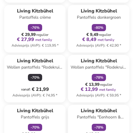
family
korting
family
korting
Living Kitzbühel
Living Kitzbühel
Pantoffels crème
Pantoffels donkergroen
-
76
%
-
80
%
€ 29,99
€ 9,49
regulier
regulier
€ 27,99
€ 8,49
met family
met family
Adviesprijs (AVP)
:
€ 119,95
*
Adviesprijs (AVP)
:
€ 42,90
*
family
korting
Living Kitzbühel
Living Kitzbühel
Wollen pantoffels "Rodekruis"
Wollen pantoffels "Rodekruis"
antraciet
donkerblauw
-
70
%
-
78
%
€ 13,99
regulier
€ 21,99
€ 12,99
vanaf
:
met family
Adviesprijs (AVP)
:
€ 74,95
*
Adviesprijs (AVP)
:
€ 59,95
*
family
korting
family
korting
Living Kitzbühel
Living Kitzbühel
Pantoffels grijs
Pantoffels "Eenhoorn &
Regenboog" grijs
-
70
%
-
78
%