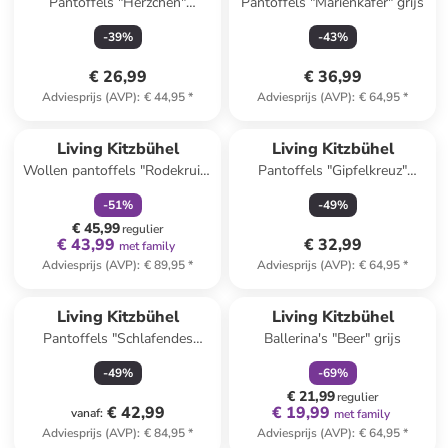
Pantoffels "Herzchen"
Pantoffels "Marienkäfer" grijs
lichtblauw
-
39
%
-
43
%
€ 26,99
€ 36,99
Adviesprijs (AVP)
:
€ 44,95
*
Adviesprijs (AVP)
:
€ 64,95
*
family
korting
Living Kitzbühel
Living Kitzbühel
Wollen pantoffels "Rodekruis"
Pantoffels "Gipfelkreuz"
bruin
blauw
-
51
%
-
49
%
€ 45,99
regulier
€ 43,99
€ 32,99
met family
Adviesprijs (AVP)
:
€ 89,95
*
Adviesprijs (AVP)
:
€ 64,95
*
family
korting
Living Kitzbühel
Living Kitzbühel
Pantoffels "Schlafendes
Ballerina's "Beer" grijs
Kätzchen" crème
-
49
%
-
69
%
€ 21,99
regulier
€ 42,99
€ 19,99
vanaf
:
met family
Adviesprijs (AVP)
:
€ 84,95
*
Adviesprijs (AVP)
:
€ 64,95
*