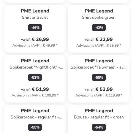
PME Legend
PME Legend
Shirt antraciet
Shirt donkergroen
-
46
%
-
42
%
€ 26,99
€ 22,99
vanaf
:
vanaf
:
Adviesprijs (AVP)
:
€ 49,99
*
Adviesprijs (AVP)
:
€ 39,99
*
PME Legend
PME Legend
Spijkerbroek "Nightflight" -
Spijkerbroek "Tailwheel" - slim
regular fit - donkerblauw
fit - donkerblauw
-
52
%
-
55
%
€ 51,99
€ 53,99
vanaf
:
vanaf
:
Adviesprijs (AVP)
:
€ 109,99
*
Adviesprijs (AVP)
:
€ 119,99
*
PME Legend
PME Legend
Spijkerbroek - regular fit -
Blouse - regular fit - groen
lichtblauw
-
55
%
-
54
%