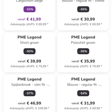
Cargoshort beige
Blouse - regular fit - crème
-
53
%
-
55
%
€ 41,99
€ 30,99
vanaf
:
vanaf
:
Adviesprijs (AVP)
:
€ 89,99
*
Adviesprijs (AVP)
:
€ 69,99
*
PME Legend
PME Legend
Short groen
Poloshirt groen
-
50
%
-
55
%
€ 39,99
€ 35,99
vanaf
:
vanaf
:
Adviesprijs (AVP)
:
€ 79,99
*
Adviesprijs (AVP)
:
€ 79,99
*
PME Legend
PME Legend
Spijkerbroek - slim fit -
Blouse - regular fit -
lichtblauw
donkergroen
-
57
%
-
54
%
€ 46,99
€ 31,99
vanaf
:
vanaf
:
Adviesprijs (AVP)
:
€ 109,99
*
Adviesprijs (AVP)
:
€ 69,99
*