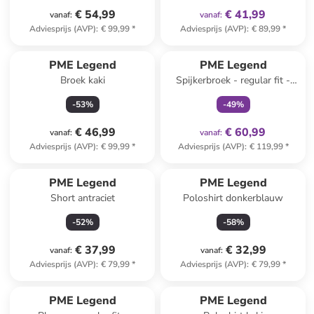
€ 54,99
€ 41,99
vanaf
:
vanaf
:
Adviesprijs (AVP)
:
€ 99,99
*
Adviesprijs (AVP)
:
€ 89,99
*
family
exclusief
PME Legend
PME Legend
Broek kaki
Spijkerbroek - regular fit -
donkerblauw
-
53
%
-
49
%
€ 46,99
€ 60,99
vanaf
:
vanaf
:
Adviesprijs (AVP)
:
€ 99,99
*
Adviesprijs (AVP)
:
€ 119,99
*
PME Legend
PME Legend
Short antraciet
Poloshirt donkerblauw
-
52
%
-
58
%
€ 37,99
€ 32,99
vanaf
:
vanaf
:
Adviesprijs (AVP)
:
€ 79,99
*
Adviesprijs (AVP)
:
€ 79,99
*
PME Legend
PME Legend