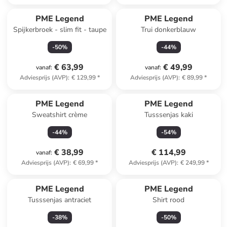
PME Legend
PME Legend
Spijkerbroek - slim fit - taupe
Trui donkerblauw
-
50
%
-
44
%
€ 63,99
€ 49,99
vanaf
:
vanaf
:
Adviesprijs (AVP)
:
€ 129,99
*
Adviesprijs (AVP)
:
€ 89,99
*
PME Legend
PME Legend
Sweatshirt crème
Tusssenjas kaki
-
44
%
-
54
%
€ 38,99
€ 114,99
vanaf
:
Adviesprijs (AVP)
:
€ 69,99
*
Adviesprijs (AVP)
:
€ 249,99
*
PME Legend
PME Legend
Tusssenjas antraciet
Shirt rood
-
38
%
-
50
%