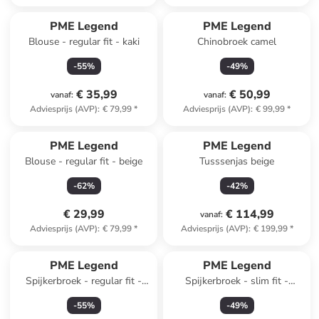
PME Legend
PME Legend
Blouse - regular fit - kaki
Chinobroek camel
-
55
%
-
49
%
€ 35,99
€ 50,99
vanaf
:
vanaf
:
Adviesprijs (AVP)
:
€ 79,99
*
Adviesprijs (AVP)
:
€ 99,99
*
PME Legend
PME Legend
Blouse - regular fit - beige
Tusssenjas beige
-
62
%
-
42
%
€ 29,99
€ 114,99
vanaf
:
Adviesprijs (AVP)
:
€ 79,99
*
Adviesprijs (AVP)
:
€ 199,99
*
PME Legend
PME Legend
Spijkerbroek - regular fit -
Spijkerbroek - slim fit -
beige
lichtblauw
-
55
%
-
49
%