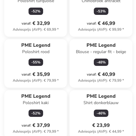
Poloshirt turquoise
Chinobroek antraciet
-
52
%
-
53
%
€ 32,99
€ 46,99
vanaf
:
vanaf
:
Adviesprijs (AVP)
:
€ 69,99
*
Adviesprijs (AVP)
:
€ 99,99
*
PME Legend
PME Legend
Poloshirt rood
Blouse - regular fit - beige
-
55
%
-
48
%
€ 35,99
€ 40,99
vanaf
:
vanaf
:
Adviesprijs (AVP)
:
€ 79,99
*
Adviesprijs (AVP)
:
€ 79,99
*
PME Legend
PME Legend
Poloshirt kaki
Shirt donkerblauw
-
52
%
-
46
%
€ 37,99
€ 23,99
vanaf
:
Adviesprijs (AVP)
:
€ 79,99
*
Adviesprijs (AVP)
:
€ 44,99
*