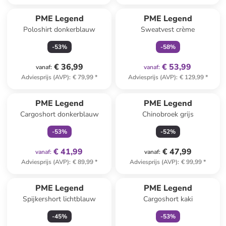
family
exclusief
PME Legend
PME Legend
Poloshirt donkerblauw
Sweatvest crème
-
53
%
-
58
%
€ 36,99
€ 53,99
vanaf
:
vanaf
:
Adviesprijs (AVP)
:
€ 79,99
*
Adviesprijs (AVP)
:
€ 129,99
*
family
exclusief
PME Legend
PME Legend
Cargoshort donkerblauw
Chinobroek grijs
-
53
%
-
52
%
€ 41,99
€ 47,99
vanaf
:
vanaf
:
Adviesprijs (AVP)
:
€ 89,99
*
Adviesprijs (AVP)
:
€ 99,99
*
family
exclusief
PME Legend
PME Legend
Spijkershort lichtblauw
Cargoshort kaki
-
45
%
-
53
%