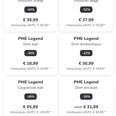
Poloshirt oranje
Poloshirt beige
-
40
%
-
52
%
€ 35,99
€ 37,99
Adviesprijs (AVP)
:
€ 59,99
*
Adviesprijs (AVP)
:
€ 79,99
*
PME Legend
PME Legend
Shirt kaki
Shirt donkerblauw
-
36
%
-
22
%
€ 18,99
€ 30,99
Adviesprijs (AVP)
:
€ 29,99
*
Adviesprijs (AVP)
:
€ 39,99
*
PME Legend
PME Legend
Cargobroek kaki
Shirt antraciet
-
49
%
-
36
%
€ 65,99
€ 31,99
vanaf
:
Adviesprijs (AVP)
:
€ 129,99
*
Adviesprijs (AVP)
:
€ 49,99
*