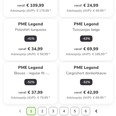
€ 109,99
€ 24,99
vanaf
:
vanaf
:
Adviesprijs (AVP)
:
€ 179,99
*
Adviesprijs (AVP)
:
€ 49,99
*
PME Legend
PME Legend
Poloshirt turquoise
Tusssenjas beige
-
41
%
-
63
%
€ 34,99
€ 69,99
vanaf
:
vanaf
:
Adviesprijs (AVP)
:
€ 59,99
*
Adviesprijs (AVP)
:
€ 189,99
*
PME Legend
PME Legend
Blouse - regular fit -
Cargoshort donkerblauw
kaki/zwart
-
52
%
-
52
%
€ 37,99
€ 42,99
vanaf
:
vanaf
:
Adviesprijs (AVP)
:
€ 79,99
*
Adviesprijs (AVP)
:
€ 89,99
*
1
2
3
4
5
6