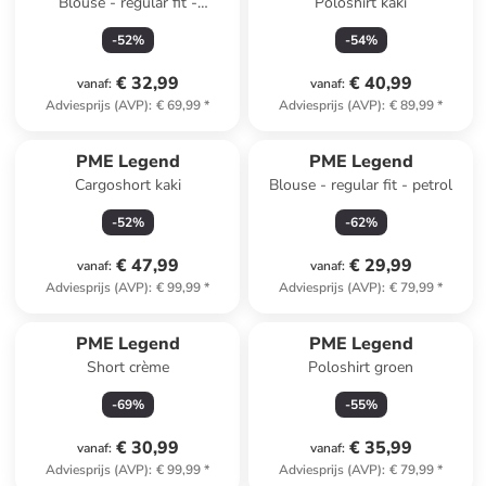
Blouse - regular fit -
Poloshirt kaki
donkerblauw
-
52
%
-
54
%
€ 32,99
€ 40,99
vanaf
:
vanaf
:
Adviesprijs (AVP)
:
€ 69,99
*
Adviesprijs (AVP)
:
€ 89,99
*
PME Legend
PME Legend
Cargoshort kaki
Blouse - regular fit - petrol
-
52
%
-
62
%
€ 47,99
€ 29,99
vanaf
:
vanaf
:
Adviesprijs (AVP)
:
€ 99,99
*
Adviesprijs (AVP)
:
€ 79,99
*
PME Legend
PME Legend
Short crème
Poloshirt groen
-
69
%
-
55
%
€ 30,99
€ 35,99
vanaf
:
vanaf
:
Adviesprijs (AVP)
:
€ 99,99
*
Adviesprijs (AVP)
:
€ 79,99
*