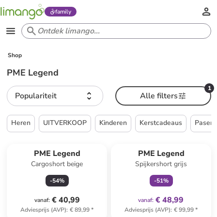
family
Shop
PME Legend
1
Populariteit
Alle filters
Heren
UITVERKOOP
Kinderen
Kerstcadeaus
Pasen
family
exclusief
PME Legend
PME Legend
Cargoshort beige
Spijkershort grijs
-
54
%
-
51
%
€ 40,99
€ 48,99
vanaf
:
vanaf
:
Adviesprijs (AVP)
:
€ 89,99
*
Adviesprijs (AVP)
:
€ 99,99
*