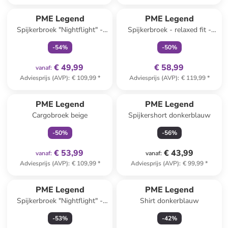
family
exclusief
family
exclusief
PME Legend
PME Legend
Spijkerbroek "Nightflight" -
Spijkerbroek - relaxed fit -
regular fit - blauw
blauw
-
54
%
-
50
%
€ 49,99
€ 58,99
vanaf
:
Adviesprijs (AVP)
:
€ 109,99
*
Adviesprijs (AVP)
:
€ 119,99
*
family
exclusief
PME Legend
PME Legend
Cargobroek beige
Spijkershort donkerblauw
-
50
%
-
56
%
€ 53,99
€ 43,99
vanaf
:
vanaf
:
Adviesprijs (AVP)
:
€ 109,99
*
Adviesprijs (AVP)
:
€ 99,99
*
PME Legend
PME Legend
Spijkerbroek "Nightflight" -
Shirt donkerblauw
regular fit - donkerblauw
-
53
%
-
42
%