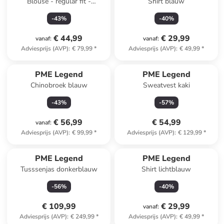
Blouse - regular fit -
Shirt blauw
donkerblauw
-
43
%
-
40
%
€ 44,99
€ 29,99
vanaf
:
vanaf
:
Adviesprijs (AVP)
:
€ 79,99
*
Adviesprijs (AVP)
:
€ 49,99
*
PME Legend
PME Legend
Chinobroek blauw
Sweatvest kaki
-
43
%
-
57
%
€ 56,99
€ 54,99
vanaf
:
Adviesprijs (AVP)
:
€ 99,99
*
Adviesprijs (AVP)
:
€ 129,99
*
PME Legend
PME Legend
Tusssenjas donkerblauw
Shirt lichtblauw
-
56
%
-
40
%
€ 109,99
€ 29,99
vanaf
:
Adviesprijs (AVP)
:
€ 249,99
*
Adviesprijs (AVP)
:
€ 49,99
*