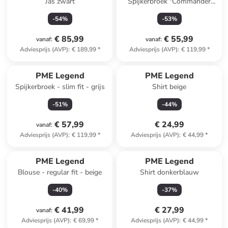
Jas zwart
Spijkerbroek "Commander
3.0" - relaxed fit -
-
54
%
-
53
%
donkerblauw
€ 85,99
€ 55,99
vanaf
:
vanaf
:
Adviesprijs (AVP)
:
€ 189,99
*
Adviesprijs (AVP)
:
€ 119,99
*
PME Legend
PME Legend
Spijkerbroek - slim fit - grijs
Shirt beige
-
51
%
-
44
%
€ 57,99
€ 24,99
vanaf
:
Adviesprijs (AVP)
:
€ 119,99
*
Adviesprijs (AVP)
:
€ 44,99
*
PME Legend
PME Legend
Blouse - regular fit - beige
Shirt donkerblauw
-
40
%
-
37
%
€ 41,99
€ 27,99
vanaf
:
Adviesprijs (AVP)
:
€ 69,99
*
Adviesprijs (AVP)
:
€ 44,99
*