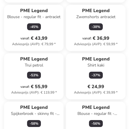
PME Legend
PME Legend
Blouse - regular fit - antraciet
Zwemshorts antraciet
-
45
%
-
38
%
€ 43,99
€ 36,99
vanaf
:
vanaf
:
Adviesprijs (AVP)
:
€ 79,99
*
Adviesprijs (AVP)
:
€ 59,99
*
PME Legend
PME Legend
Trui petrol
Shirt kaki
-
53
%
-
37
%
€ 55,99
€ 24,99
vanaf
:
Adviesprijs (AVP)
:
€ 119,99
*
Adviesprijs (AVP)
:
€ 39,99
*
PME Legend
PME Legend
Spijkerbroek - skinny fit -
Blouse - regular fit -
blauw
crème/groen
-
58
%
-
56
%