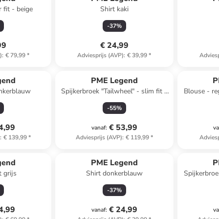
 fit - beige
Shirt kaki
-
37
%
99
€ 24,99
)
:
€ 79,99
*
Adviesprijs (AVP)
:
€ 39,99
*
Adviesp
gend
PME Legend
P
nkerblauw
Spijkerbroek "Tailwheel" - slim fit -
Blouse - re
donkerblauw
-
55
%
4,99
€ 53,99
vanaf
:
va
)
:
€ 139,99
*
Adviesprijs (AVP)
:
€ 119,99
*
Adviesp
gend
PME Legend
P
 grijs
Shirt donkerblauw
Spijkerbroek
-
37
%
4,99
€ 24,99
vanaf
:
va