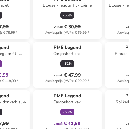
aciet
Blouse - regular fit - crème
Blouse - re
-
55
%
7,99
€ 30,99
vanaf
:
va
)
:
€ 79,99
*
Adviesprijs (AVP)
:
€ 69,99
*
Adviesp
clusief
gend
PME Legend
P
egular fit -
Cargoshort kaki
Blouse -
lauw
-
52
%
0,99
€ 47,99
vanaf
:
va
)
:
€ 119,99
*
Adviesprijs (AVP)
:
€ 99,99
*
Adviesp
family
exclusief
gend
PME Legend
P
t - donkerblauw
Cargoshort kaki
Spijker
-
53
%
7,99
€ 41,99
vanaf
:
va