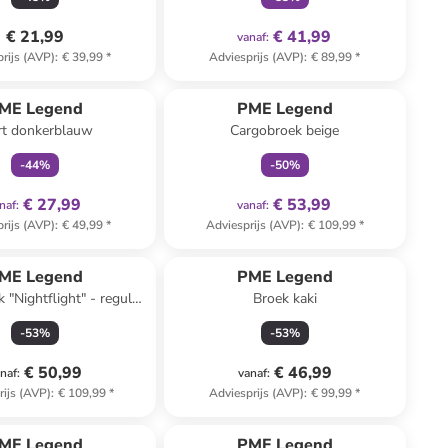
€ 21,99
€ 41,99
vanaf
:
rijs (AVP)
:
€ 39,99
*
Adviesprijs (AVP)
:
€ 89,99
*
family
exclusief
family
exclusief
ME Legend
PME Legend
rt donkerblauw
Cargobroek beige
-
44
%
-
50
%
€ 27,99
€ 53,99
naf
:
vanaf
:
rijs (AVP)
:
€ 49,99
*
Adviesprijs (AVP)
:
€ 109,99
*
ME Legend
PME Legend
 "Nightflight" - regular
Broek kaki
t - donkerblauw
-
53
%
-
53
%
€ 50,99
€ 46,99
naf
:
vanaf
:
rijs (AVP)
:
€ 109,99
*
Adviesprijs (AVP)
:
€ 99,99
*
ME Legend
PME Legend