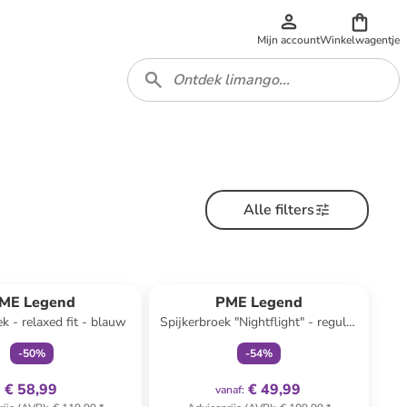
Mijn account
Winkelwagentje
Alle filters
family
exclusief
family
exclusief
ME Legend
PME Legend
k - relaxed fit - blauw
Spijkerbroek "Nightflight" - regular
fit - blauw
-
50
%
-
54
%
€ 58,99
€ 49,99
vanaf
: