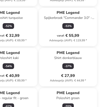
rijs (AVP)
:
€ 119,99
*
Adviesprijs (AVP)
:
€ 99,99
*
ME Legend
PME Legend
oshirt turquoise
Spijkerbroek "Commander 3.0" -
relaxed fit - donkerblauw
-
52
%
-
53
%
€ 32,99
€ 55,99
naf
:
vanaf
:
rijs (AVP)
:
€ 69,99
*
Adviesprijs (AVP)
:
€ 119,99
*
ME Legend
PME Legend
oloshirt kaki
Shirt donkerblauw
-
54
%
-
37
%
€ 40,99
€ 27,99
naf
:
rijs (AVP)
:
€ 89,99
*
Adviesprijs (AVP)
:
€ 44,99
*
ME Legend
PME Legend
 regular fit - groen
Poloshirt groen
-
62
%
-
55
%