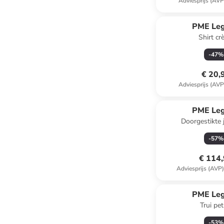
Adviesprijs (AVP
PME Le
Shirt c
-
47
%
€ 20,
Adviesprijs (AVP
PME Le
Doorgestikte 
-
57
%
€ 114
Adviesprijs (AVP
PME Le
Trui pet
-
53
%