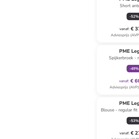
Short antr
-
52
%
€ 3
vanaf
:
Adviesprijs (AVP
family
ex
PME Le
Spijkerbroek - r
donkerb
-
49
%
€ 6
vanaf
:
Adviesprijs (AVP
PME Le
Blouse - regular fi
-
53
%
€ 2
vanaf
: