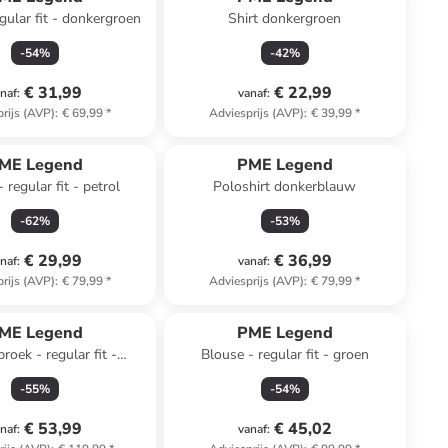
gular fit - donkergroen
Shirt donkergroen
-
54
%
-
42
%
€ 31,99
€ 22,99
naf
:
vanaf
:
rijs (AVP)
:
€ 69,99
*
Adviesprijs (AVP)
:
€ 39,99
*
ME Legend
PME Legend
 regular fit - petrol
Poloshirt donkerblauw
-
62
%
-
53
%
€ 29,99
€ 36,99
naf
:
vanaf
:
rijs (AVP)
:
€ 79,99
*
Adviesprijs (AVP)
:
€ 79,99
*
ME Legend
PME Legend
broek - regular fit -
Blouse - regular fit - groen
lichtblauw
-
55
%
-
54
%
€ 53,99
€ 45,02
naf
:
vanaf
: