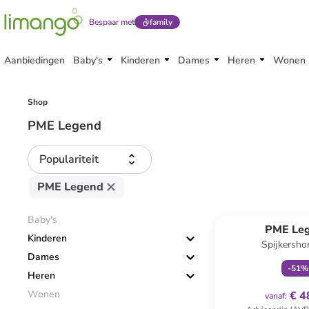
Bespaar met
family
Aanbiedingen
Baby's
Kinderen
Dames
Heren
Wonen
Shop
PME Legend
Populariteit
PME Legend
family
ex
Baby's
PME Le
Kinderen
Spijkershor
Dames
-
51
%
Heren
Wonen
€ 4
vanaf
: