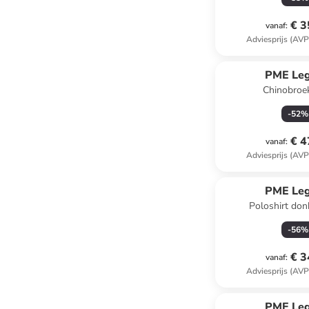
€ 3
vanaf
:
Adviesprijs (AVP
PME Le
Chinobroek
-
52
%
€ 4
vanaf
:
Adviesprijs (AVP
PME Le
Poloshirt do
-
56
%
€ 3
vanaf
:
Adviesprijs (AVP
PME Le