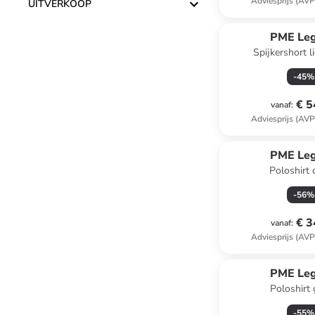
Adviesprijs (AVP
UITVERKOOP
PME Le
Spijkershort 
-
45
%
€ 5
vanaf
:
Adviesprijs (AVP
PME Le
Poloshirt
-
56
%
€ 3
vanaf
:
Adviesprijs (AVP
PME Le
Poloshirt
-
55
%