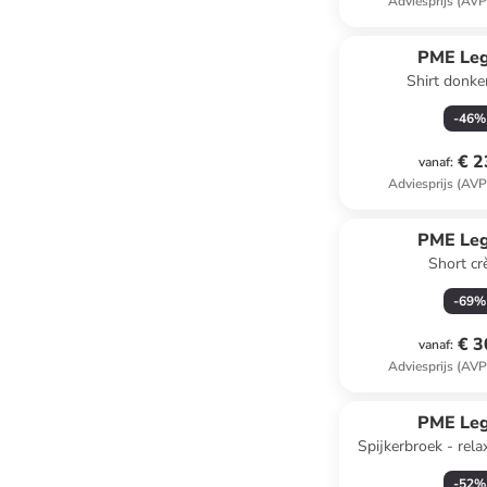
Adviesprijs (AVP
PME Le
Shirt donk
-
46
%
€ 2
vanaf
:
Adviesprijs (AVP
PME Le
Short c
-
69
%
€ 3
vanaf
:
Adviesprijs (AVP
PME Le
Spijkerbroek - rela
-
52
%