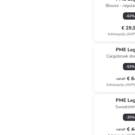
Blouse - regular
-
62
%
€ 29,
Adviesprijs (AVP
PME Le
Cargobroek do
-
53
%
€ 6
vanaf
:
Adviesprijs (AVP
PME Le
Sweatshirt
-
35
%
€ 4
vanaf
: