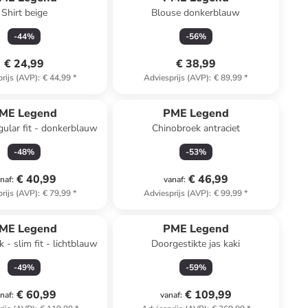
Shirt beige
Blouse donkerblauw
-
44
%
-
56
%
€ 24,99
€ 38,99
rijs (AVP)
:
€ 44,99
*
Adviesprijs (AVP)
:
€ 89,99
*
ME Legend
PME Legend
gular fit - donkerblauw
Chinobroek antraciet
-
48
%
-
53
%
€ 40,99
€ 46,99
naf
:
vanaf
:
rijs (AVP)
:
€ 79,99
*
Adviesprijs (AVP)
:
€ 99,99
*
ME Legend
PME Legend
 - slim fit - lichtblauw
Doorgestikte jas kaki
-
49
%
-
59
%
€ 60,99
€ 109,99
naf
:
vanaf
: