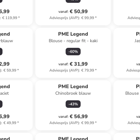
6,99
€ 50,99
vanaf
:
)
:
€ 119,99
*
Adviesprijs (AVP)
:
€ 99,99
*
Adviesp
gend
PME Legend
P
erblauw
Blouse - regular fit - kaki
Ja
-
60
%
2,99
€ 31,99
vanaf
:
va
)
:
€ 59,99
*
Adviesprijs (AVP)
:
€ 79,99
*
Adviesp
gend
PME Legend
P
aciet
Chinobroek blauw
Blouse -
-
43
%
6,99
€ 56,99
vanaf
:
va
)
:
€ 49,99
*
Adviesprijs (AVP)
:
€ 99,99
*
Adviesp
gend
PME Legend
P