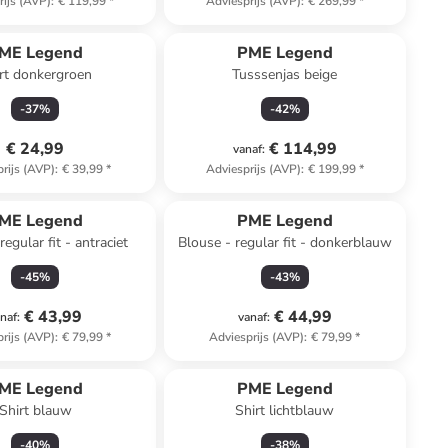
rijs (AVP)
:
€ 119,99
*
Adviesprijs (AVP)
:
€ 269,99
*
ME Legend
PME Legend
rt donkergroen
Tusssenjas beige
-
37
%
-
42
%
€ 24,99
€ 114,99
vanaf
:
rijs (AVP)
:
€ 39,99
*
Adviesprijs (AVP)
:
€ 199,99
*
ME Legend
PME Legend
regular fit - antraciet
Blouse - regular fit - donkerblauw
-
45
%
-
43
%
€ 43,99
€ 44,99
naf
:
vanaf
:
rijs (AVP)
:
€ 79,99
*
Adviesprijs (AVP)
:
€ 79,99
*
ME Legend
PME Legend
Shirt blauw
Shirt lichtblauw
-
40
%
-
38
%