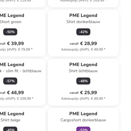
rijs (AVP)
:
€ 119,99
*
Adviesprijs (AVP)
:
€ 109,99
*
ME Legend
PME Legend
Short groen
Shirt donkerblauw
-
50
%
-
42
%
€ 39,99
€ 28,99
naf
:
vanaf
:
rijs (AVP)
:
€ 79,99
*
Adviesprijs (AVP)
:
€ 49,99
*
ME Legend
PME Legend
 - slim fit - lichtblauw
Shirt lichtblauw
-
57
%
-
48
%
€ 46,99
€ 25,99
naf
:
vanaf
:
rijs (AVP)
:
€ 109,99
*
Adviesprijs (AVP)
:
€ 49,99
*
family
exclusief
ME Legend
PME Legend
Shirt beige
Cargoshort donkerblauw
-
45
%
-
53
%