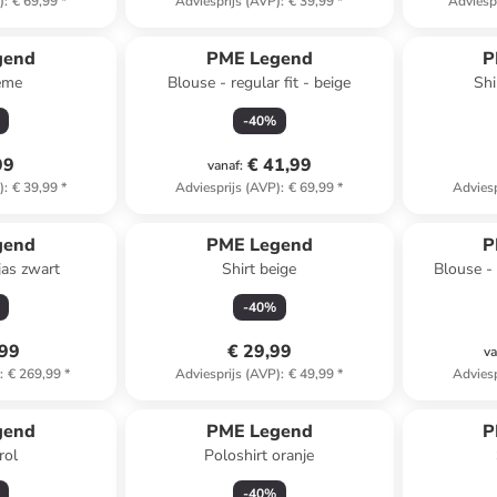
)
:
€ 69,99
*
Adviesprijs (AVP)
:
€ 39,99
*
Adviesp
gend
PME Legend
P
rème
Blouse - regular fit - beige
Shi
-
40
%
99
€ 41,99
vanaf
:
)
:
€ 39,99
*
Adviesprijs (AVP)
:
€ 69,99
*
Adviesp
gend
PME Legend
P
jas zwart
Shirt beige
Blouse - 
-
40
%
,99
€ 29,99
va
)
:
€ 269,99
*
Adviesprijs (AVP)
:
€ 49,99
*
Adviesp
gend
PME Legend
P
rol
Poloshirt oranje
-
40
%