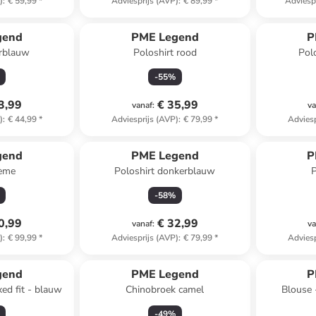
)
:
€ 59,99
*
Adviesprijs (AVP)
:
€ 89,99
*
Adviesp
gend
PME Legend
P
erblauw
Poloshirt rood
Pol
-
55
%
3,99
€ 35,99
vanaf
:
va
)
:
€ 44,99
*
Adviesprijs (AVP)
:
€ 79,99
*
Adviesp
gend
PME Legend
P
rème
Poloshirt donkerblauw
P
-
58
%
0,99
€ 32,99
vanaf
:
va
)
:
€ 99,99
*
Adviesprijs (AVP)
:
€ 79,99
*
Adviesp
gend
PME Legend
P
xed fit - blauw
Chinobroek camel
Blouse -
-
49
%