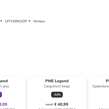
UITVERKOOP
Merken
clusief
gend
PME Legend
P
t grijs
Cargoshort beige
Spijkerbroe
-
54
%
8,99
€ 40,99
vanaf
: