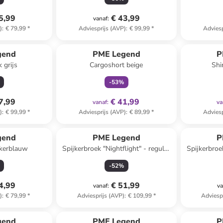
5,99
€ 43,99
vanaf
:
)
:
€ 79,99
*
Adviesprijs (AVP)
:
€ 99,99
*
Adviesp
family
exclusief
gend
PME Legend
P
 grijs
Cargoshort beige
Shi
-
53
%
7,99
€ 41,99
vanaf
:
va
)
:
€ 99,99
*
Adviesprijs (AVP)
:
€ 89,99
*
Adviesp
gend
PME Legend
P
nkerblauw
Spijkerbroek "Nightflight" - regular
Spijkerbroek
fit - donkerblauw
fi
-
52
%
4,99
€ 51,99
vanaf
:
va
)
:
€ 79,99
*
Adviesprijs (AVP)
:
€ 109,99
*
Adviesp
gend
PME Legend
P