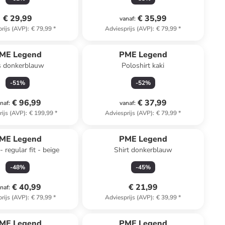
€ 29,99
€ 35,99
vanaf
:
rijs (AVP)
:
€ 79,99
*
Adviesprijs (AVP)
:
€ 79,99
*
ME Legend
PME Legend
s donkerblauw
Poloshirt kaki
-
51
%
-
52
%
€ 96,99
€ 37,99
naf
:
vanaf
:
rijs (AVP)
:
€ 199,99
*
Adviesprijs (AVP)
:
€ 79,99
*
ME Legend
PME Legend
 regular fit - beige
Shirt donkerblauw
-
48
%
-
45
%
€ 40,99
€ 21,99
naf
:
rijs (AVP)
:
€ 79,99
*
Adviesprijs (AVP)
:
€ 39,99
*
ME Legend
PME Legend