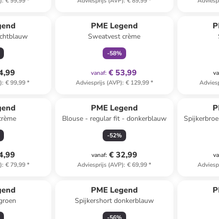
)
:
€ 99,99
*
Adviesprijs (AVP)
:
€ 89,99
*
Adviesp
family
exclusief
gend
PME Legend
P
lichtblauw
Sweatvest crème
-
58
%
4,99
€ 53,99
vanaf
:
va
)
:
€ 99,99
*
Adviesprijs (AVP)
:
€ 129,99
*
Adviesp
gend
PME Legend
P
 crème
Blouse - regular fit - donkerblauw
Spijkerbroek
-
52
%
4,99
€ 32,99
vanaf
:
va
)
:
€ 79,99
*
Adviesprijs (AVP)
:
€ 69,99
*
Adviesp
gend
PME Legend
P
 groen
Spijkershort donkerblauw
-
56
%