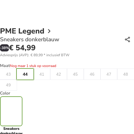
PME Legend
Sneakers donkerblauw
€ 54,99
-
38
%
Adviesprijs (AVP)
:
€ 89,99
*
inclusief BTW
Maat
Nog maar 1 stuk op voorraad
43
44
41
42
45
46
47
48
49
Color
Sneakers
donkerblauw