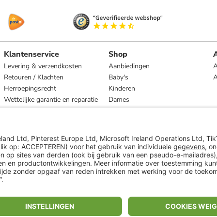
Klantenservice
Shop
A
Levering & verzendkosten
Aanbiedingen
A
Retouren / Klachten
Baby's
Herroepingsrecht
Kinderen
Wettelijke garantie en reparatie
Dames
Heren
Wonen
Merken
* Op basis van de adviesprijs van de fabrikant
** Alle prijsopgaven zijn inclusief belasting en exclusief verzendkosten
ᵃ Bij een minimale bestelwaarde van €15.
ᶜ Alle informatie & voorwaarden op
www.limango.nl/invite