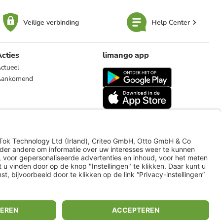
Veilige verbinding
Help Center
cties
limango app
ctueel
Aankomend
limango.de
limango.pl