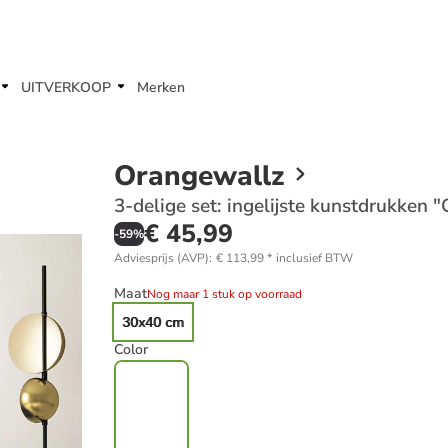
UITVERKOOP
Merken
Orangewallz
3-delige set: ingelijste kunstdrukken 
€ 45,99
-
59
%
Adviesprijs (AVP)
:
€ 113,99
*
inclusief BTW
Maat
Nog maar 1 stuk op voorraad
30x40 cm
Color