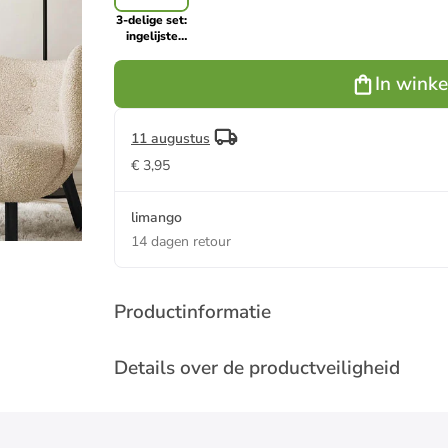
3-delige set:
ingelijste
kunstdrukken
"Chill Chaos
In wink
Home"
11 augustus
€ 3,95
limango
14 dagen retour
Productinformatie
Details over de productveiligheid