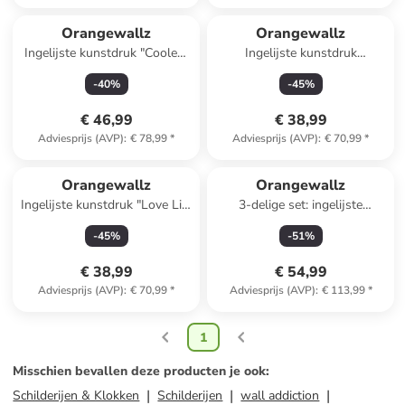
Orangewallz
Orangewallz
Ingelijste kunstdruk "Coolest
Ingelijste kunstdruk
King"
"Upcoming Tide"
-
40
%
-
45
%
€ 46,99
€ 38,99
Adviesprijs (AVP)
:
€ 78,99
*
Adviesprijs (AVP)
:
€ 70,99
*
Orangewallz
Orangewallz
Ingelijste kunstdruk "Love Life
3-delige set: ingelijste
Monkey" - (B)50 x (H)70 cm
kunstdrukken "Chill Chaos
-
45
%
-
51
%
Home"
€ 38,99
€ 54,99
Adviesprijs (AVP)
:
€ 70,99
*
Adviesprijs (AVP)
:
€ 113,99
*
1
Misschien bevallen deze producten je ook
:
Schilderijen & Klokken
Schilderijen
wall addiction