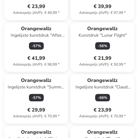
€ 23,99
€ 39,99
Adviesprijs (AVP)
:
€ 49,99
*
Adviesprijs (AVP)
:
€ 97,99
*
Orangewallz
Orangewallz
Ingelijste kunstdruk "After
Kunstdruk ''Lunar Flight"
Party" - (B)30 x (H)40 cm
-
57
%
-
56
%
€ 41,99
€ 21,99
Adviesprijs (AVP)
:
€ 98,99
*
Adviesprijs (AVP)
:
€ 50,99
*
Orangewallz
Orangewallz
Ingelijste kunstdruk "Summer
Ingelijste kunstdruk "Claude
Feeling"
Monet - parc Monceau"
-
57
%
-
66
%
€ 29,99
€ 23,99
Adviesprijs (AVP)
:
€ 70,99
*
Adviesprijs (AVP)
:
€ 70,99
*
Orangewallz
Orangewallz