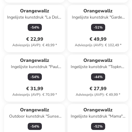
Orangewallz
Orangewallz
Ingelijste kunstdruk "La Dolce
Ingelijste kunstdruk "Garden
Vita" - (B)40 x (H)50 cm
of Eden" - (B)30 x (H)40 cm
-
54
%
-
51
%
€ 22,99
€ 49,99
Adviesprijs (AVP)
:
€ 49,99
*
Adviesprijs (AVP)
:
€ 102,49
*
Orangewallz
Orangewallz
Ingelijste kunstdruk "Paul
Ingelijste kunstdruk ''Topknot
Klee - blossoming"
Lady''
-
54
%
-
44
%
€ 31,99
€ 27,99
Adviesprijs (AVP)
:
€ 70,99
*
Adviesprijs (AVP)
:
€ 49,99
*
Orangewallz
Orangewallz
Outdoor kunstdruk "Sunset
Ingelijste kunstdruk "Mama" -
Lavender Field"
(B)40 x (H)50 cm
-
54
%
-
52
%