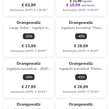
€ 21,99
regulier
€ 63,99
€ 19,99
met family
Adviesprijs (AVP)
:
€ 138,99
*
Adviesprijs (AVP)
:
€ 49,99
*
Orangewallz
Orangewallz
Lange Teckel - Ingelijst in
Ingelijste kunstdruk "Here
hout 40x50
Comes the Sun"
-
52
%
-
42
%
€ 23,99
€ 28,99
Adviesprijs (AVP)
:
€ 49,99
*
Adviesprijs (AVP)
:
€ 49,99
*
Orangewallz
Orangewallz
Ingelijste kunstdruk - (B)40 x
Ingelijste kunstdruk "Kitchen
(H)50 cm
Disco" - (B)50 x (H)70 cm
-
44
%
-
61
%
€ 27,99
€ 26,99
Adviesprijs (AVP)
:
€ 49,99
*
Adviesprijs (AVP)
:
€ 70,99
*
family
korting
Orangewallz
Orangewallz