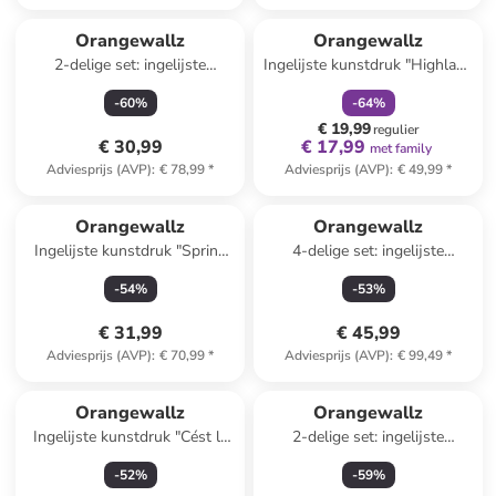
family
korting
Orangewallz
Orangewallz
2-delige set: ingelijste
Ingelijste kunstdruk "Highland
kunstdrukken
Break"
-
60
%
-
64
%
€ 19,99
regulier
€ 30,99
€ 17,99
met family
Adviesprijs (AVP)
:
€ 78,99
*
Adviesprijs (AVP)
:
€ 49,99
*
Orangewallz
Orangewallz
Ingelijste kunstdruk "Spring
4-delige set: ingelijste
Table"
kunstdrukken "The Art of
-
54
%
-
53
%
Cats"
€ 31,99
€ 45,99
Adviesprijs (AVP)
:
€ 70,99
*
Adviesprijs (AVP)
:
€ 99,49
*
Orangewallz
Orangewallz
Ingelijste kunstdruk "Cést la
2-delige set: ingelijste
vie" - (B)40 x (H)50 cm
kunstdrukken "Italian Set"
-
52
%
-
59
%