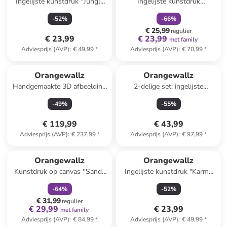
Ingelijste kunstdruk ''Jungle
Ingelijste kunstdruk
Dreams''
"Blooming Beauty"
-
52
%
-
66
%
€ 25,99
regulier
€ 23,99
€ 23,99
met family
Adviesprijs (AVP)
:
€ 49,99
*
Adviesprijs (AVP)
:
€ 70,99
*
Orangewallz
Orangewallz
Handgemaakte 3D afbeelding
2-delige set: ingelijste
"Layers" - (B)50 x (H)70 cm
kunstdrukken
-
49
%
-
55
%
€ 119,99
€ 43,99
Adviesprijs (AVP)
:
€ 237,99
*
Adviesprijs (AVP)
:
€ 97,99
*
family
korting
Orangewallz
Orangewallz
Kunstdruk op canvas ''Sandy
Ingelijste kunstdruk "Karma
Circles''
Power Words" - (B)40 x (H)50
-
64
%
-
52
%
cm
€ 31,99
regulier
€ 29,99
€ 23,99
met family
Adviesprijs (AVP)
:
€ 84,99
*
Adviesprijs (AVP)
:
€ 49,99
*