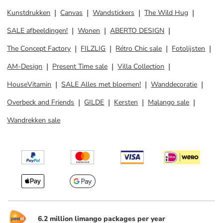
Kunstdrukken
Canvas
Wandstickers
The Wild Hug
SALE afbeeldingen!
Wonen
ABERTO DESIGN
The Concept Factory
FILZLIG
Rétro Chic sale
Fotolijsten
AM-Design
Present Time sale
Villa Collection
HouseVitamin
SALE Alles met bloemen!
Wanddecoratie
Overbeck and Friends
GILDE
Kersten
Malango sale
Wandrekken sale
6.2 million limango packages per year