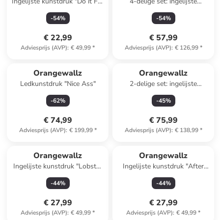
Ingelijste kunstdruk "Do it For
4-delige set: ingelijste
the Plot" - (B)40 x (H)50 cm
kunstdrukken "Pink Romance
-
54
%
-
54
%
Set"
€ 22,99
€ 57,99
Adviesprijs (AVP)
:
€ 49,99
*
Adviesprijs (AVP)
:
€ 126,99
*
Orangewallz
Orangewallz
Ledkunstdruk "Nice Ass"
2-delige set: ingelijste
kunstdrukken "Colours, Dots
-
62
%
-
45
%
& Stipes"
€ 74,99
€ 75,99
Adviesprijs (AVP)
:
€ 199,99
*
Adviesprijs (AVP)
:
€ 138,99
*
Orangewallz
Orangewallz
Ingelijste kunstdruk "Lobster
Ingelijste kunstdruk "After
Blue Pink"
Swimming"
-
44
%
-
44
%
€ 27,99
€ 27,99
Adviesprijs (AVP)
:
€ 49,99
*
Adviesprijs (AVP)
:
€ 49,99
*