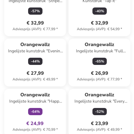
Ingelijste kunstdruk "Striped
Kunstdruk "Tap it"
Lady"
-
57
%
-
40
%
€ 32,99
€ 32,99
Adviesprijs (AVP)
:
€ 77,99
*
Adviesprijs (AVP)
:
€ 54,99
*
Orangewallz
Orangewallz
Ingelijste kunstdruk "Evening
Ingelijste kunstdruk "Full
Cranes Green"
Colour Painted"
-
44
%
-
65
%
€ 27,99
€ 26,99
Adviesprijs (AVP)
:
€ 49,99
*
Adviesprijs (AVP)
:
€ 77,99
*
family
exclusief
Orangewallz
Orangewallz
Ingelijste kunstdruk "Happy
Ingelijste kunstdruk "Every
Things"
Summer" - (B)40 x (H)50 cm
-
64
%
-
52
%
€ 24,99
€ 23,99
Adviesprijs (AVP)
:
€ 70,99
*
Adviesprijs (AVP)
:
€ 49,99
*