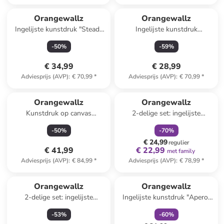
Orangewallz
Orangewallz
Ingelijste kunstdruk "Steady
Ingelijste kunstdruk
Tree" - (B)90 x (H)60 cm
"Colourful Modern Abstract" -
-
50
%
-
59
%
(B)50 x (H)70 cm
€ 34,99
€ 28,99
Adviesprijs (AVP)
:
€ 70,99
*
Adviesprijs (AVP)
:
€ 70,99
*
family
korting
Orangewallz
Orangewallz
Kunstdruk op canvas
2-delige set: ingelijste
"Summer Meadow"
kunstdrukken "Soft Organics"
-
50
%
-
70
%
€ 24,99
regulier
€ 41,99
€ 22,99
met family
Adviesprijs (AVP)
:
€ 84,99
*
Adviesprijs (AVP)
:
€ 78,99
*
family
korting
Orangewallz
Orangewallz
2-delige set: ingelijste
Ingelijste kunstdruk "Aperol
kunstdrukken "Night Green
Apres Ski"
-
53
%
-
60
%
Set"