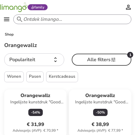
family
Shop
Orangewallz
1
Populariteit
Alle filters
Wonen
Pasen
Kerstcadeaus
Orangewallz
Orangewallz
Ingelijste kunstdruk "Good
Ingelijste kunstdruk "Good
Morning Coffee"
Morning Coffee"
-
54
%
-
50
%
€ 31,99
€ 38,99
Adviesprijs (AVP)
:
€ 70,99
*
Adviesprijs (AVP)
:
€ 77,99
*