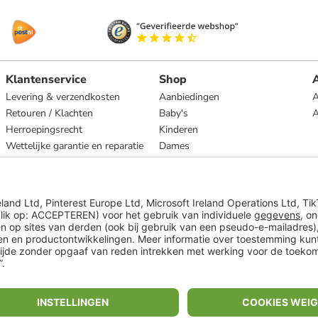
Klantenservice
Shop
A
Levering & verzendkosten
Aanbiedingen
A
Retouren / Klachten
Baby's
Herroepingsrecht
Kinderen
Wettelijke garantie en reparatie
Dames
Heren
Wonen
Merken
* Op basis van de adviesprijs van de fabrikant
** Alle prijsopgaven zijn inclusief belasting en exclusief verzendkosten
ᵃ Bij een minimale bestelwaarde van €15.
ᶜ Alle informatie & voorwaarden op
www.limango.nl/invite