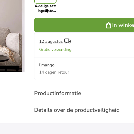
4-delige set:
ingelijste
kunstdrukken
"The Art of
In wink
Cats"
12 augustus
Gratis verzending
limango
14 dagen retour
Productinformatie
Details over de productveiligheid