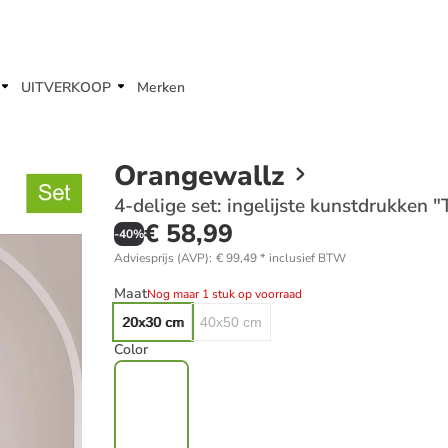
UITVERKOOP
Merken
Orangewallz
4-delige set: ingelijste kunstdrukken "
€ 58,99
-
40
%
Adviesprijs (AVP)
:
€ 99,49
*
inclusief BTW
Maat
Nog maar 1 stuk op voorraad
20x30 cm
40x50 cm
Color