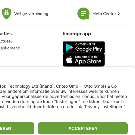
Veilige verbinding
Help Center
cties
limango app
ctueel
Aankomend
limango.de
limango.pl