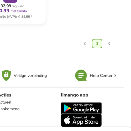
 32,99
regulier
0,99
met family
rijs (AVP)
:
€ 44,99
*
1
Veilige verbinding
Help Center
cties
limango app
ctueel
Aankomend