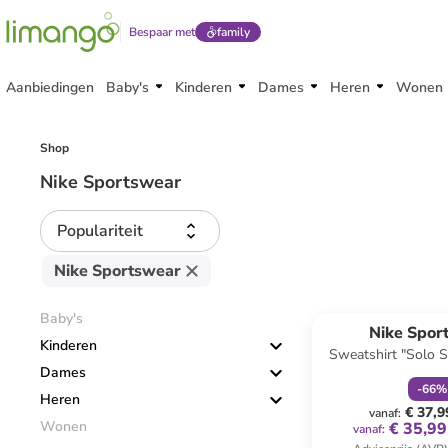
Bespaar met
family
Aanbiedingen
Baby's
Kinderen
Dames
Heren
Wonen
Shop
Nike Sportswear
Populariteit
Nike Sportswear
family
k
Baby's
Nike Spor
Kinderen
Sweatshirt "Solo 
Dames
-
66
%
Heren
€ 37,9
vanaf
:
Wonen
€ 35,99
vanaf
: