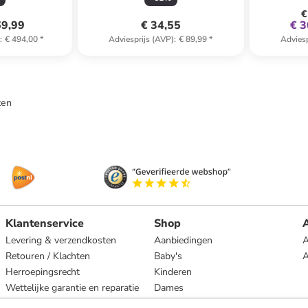
€
69,99
€ 34,55
€ 3
)
:
€ 494,00
*
Adviesprijs (AVP)
:
€ 89,99
*
Adviesp
ten
Klantenservice
Shop
A
Levering & verzendkosten
Aanbiedingen
A
Retouren / Klachten
Baby's
Herroepingsrecht
Kinderen
Wettelijke garantie en reparatie
Dames
Heren