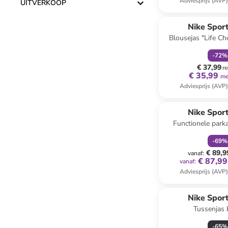
Adviesprijs (AVP
UITVERKOOP
family
k
Nike Spor
Blousejas "Life Cho
-
72
%
€ 37,99
re
€ 35,99
me
Adviesprijs (AVP
family
k
Nike Spor
Functionele park
lichtbr
-
69
%
€ 89,9
vanaf
:
€ 87,99
vanaf
:
Adviesprijs (AVP
Nike Spor
Tussenjas
-
65
%