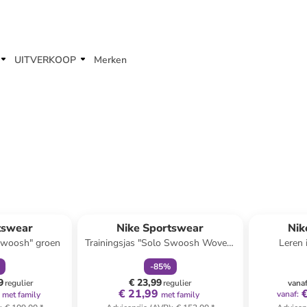
UITVERKOOP
Merken
orting
family
korting
tswear
Nike Sportswear
Nik
Swoosh" groen
Trainingsjas "Solo Swoosh Woven"
Leren 
oranje
Underco
-
85
%
9
€ 23,99
regulier
regulier
vana
€ 21,99
vanaf
:
met family
met family