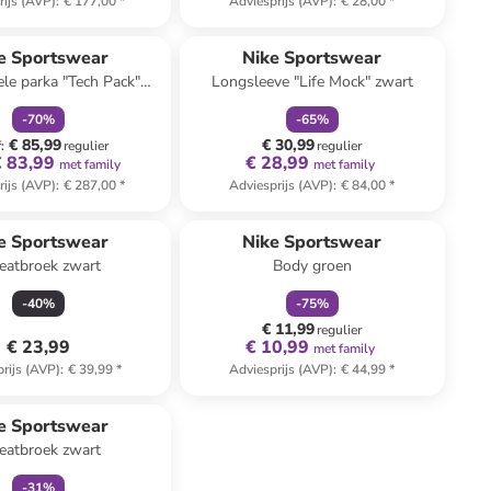
rijs (AVP)
:
€ 177,00
*
Adviesprijs (AVP)
:
€ 28,00
*
family
korting
family
korting
e Sportswear
Nike Sportswear
ele parka "Tech Pack"
Longsleeve "Life Mock" zwart
antraciet
-
70
%
-
65
%
€ 85,99
€ 30,99
f
:
regulier
regulier
€ 83,99
€ 28,99
met family
met family
rijs (AVP)
:
€ 287,00
*
Adviesprijs (AVP)
:
€ 84,00
*
family
korting
e Sportswear
Nike Sportswear
atbroek zwart
Body groen
-
40
%
-
75
%
€ 11,99
regulier
€ 23,99
€ 10,99
met family
rijs (AVP)
:
€ 39,99
*
Adviesprijs (AVP)
:
€ 44,99
*
family
korting
n ander winkelwagentje
e Sportswear
atbroek zwart
-
31
%