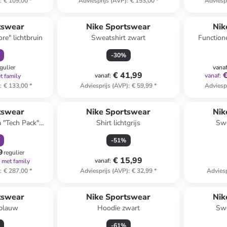
)
:
€ 109,00
*
Adviesprijs (AVP)
:
€ 153,00
*
Adviesp
orting
tswear
Nike Sportswear
Nik
re" lichtbruin
Sweatshirt zwart
Function
-
30
%
gulier
vana
€ 41,99
vanaf
:
vanaf
:
t family
)
:
€ 133,00
*
Adviesprijs (AVP)
:
€ 59,99
*
Adviesp
orting
tswear
Nike Sportswear
Nik
a "Tech Pack"
Shirt lichtgrijs
Swe
uin
-
51
%
9
regulier
€ 15,99
vanaf
:
met family
)
:
€ 287,00
*
Adviesprijs (AVP)
:
€ 32,99
*
Adviesp
Reeds in ee
tswear
Nike Sportswear
Nik
 blauw
Hoodie zwart
Swe
-
61
%