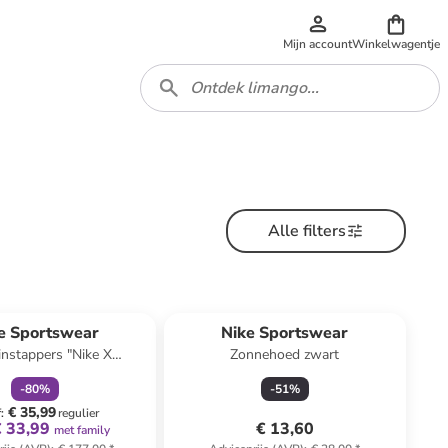
Mijn account
Winkelwagentje
Alle filters
family
korting
e Sportswear
Nike Sportswear
instappers "Nike X
Zonnehoed zwart
ver Moc Flow" zwart
-
80
%
-
51
%
€ 35,99
f
:
regulier
€ 33,99
€ 13,60
met family