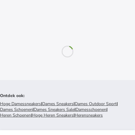
Ontdek ook
:
Hoge Damessneakers
|
Dames Sneakers
|
Dames Outdoor Sport
|
Dames Schoenen
|
Dames Sneakers Sale
|
Damesschoenen
|
Heren Schoenen
|
Hoge Heren Sneakers
|
Herensneakers