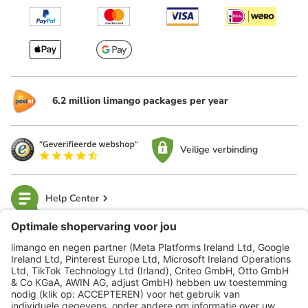
6.2 million limango packages per year
Veilige verbinding
Help Center
limango
Veilig winkelen
Klantenservice