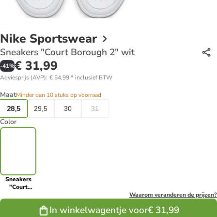
Nike Sportswear
Sneakers "Court Borough 2" wit
€ 31,99
-
41
%
Adviesprijs (AVP)
:
€ 54,99
*
inclusief BTW
Maat
Minder dan 10 stuks op voorraad
28,5
29,5
30
31
Color
Sneakers
"Court
Borough 2"
Waarom veranderen de prijzen?
wit
In winkelwagentje voor
€ 31,99