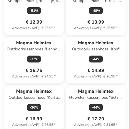
Shopper "Pixie" groen - (B)48
Shopper "Pixie" lichtroze -
x (H)48 x (D)12 cm
(B)48 x (H)48 x (D)12 cm
-
51
%
-
48
%
€ 12,99
€ 13,99
Adviesprijs (AVP)
:
€ 26,95
*
Adviesprijs (AVP)
:
€ 26,95
*
Magma Heimtex
Magma Heimtex
Outdoorkussenhoes ''Lennon''
Outdoorkussenhoes "Kos"
grijs - (L)50 x (B)50 cm
geel - (L)40 x (B)40 cm
-
32
%
-
44
%
€ 16,75
€ 14,99
Adviesprijs (AVP)
:
€ 24,95
*
Adviesprijs (AVP)
:
€ 26,95
*
Magma Heimtex
Magma Heimtex
Outdoorkussenhoes "Korfu"
Fluwelen kussenhoes "Selina"
taupe - (L)50 x (B)50 cm
grijs - (L)50 x (B)50 cm
-
36
%
-
44
%
€ 16,99
€ 17,79
Adviesprijs (AVP)
:
€ 26,95
*
Adviesprijs (AVP)
:
€ 31,95
*