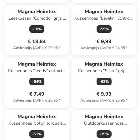
Magma Heimtex
Magma Heimtex
Leeskussen "Comodo" grijs -
Kussenhoes "Levelin" lichtroze
(B)42 x Ø 22 cm
- (L)40 x (B)40 cm
-
10
%
-
59
%
€ 18,84
€ 9,99
Adviesprijs (AVP)
:
€ 20,95
*
Adviesprijs (AVP)
:
€ 24,95
*
Magma Heimtex
Magma Heimtex
Kussenhoes "Teddy" antraciet
Kussenhoes "Scara" grijs -
- (L)40 x (B)40 cm
(L)45 x (B)45 cm
-
64
%
-
62
%
€ 7,49
€ 9,99
Adviesprijs (AVP)
:
€ 20,95
*
Adviesprijs (AVP)
:
€ 26,95
*
Magma Heimtex
Magma Heimtex
Kussenhoes "Jolly" turquoise
Outdoorkussenhoes
- (L)30 x (B)50 cm
"Portofino" lichtroze - (L)40 x
-
51
%
-
39
%
(B)40 cm