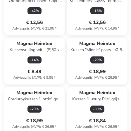
Outdoorstoelkussen ''Capri''
Kussenhoes "Cassy" bordeaux
grijs - (L)40 x (B)40 cm
- (L)40 x (B)40 cm
-
42
%
-
15
%
€ 12,56
€ 12,56
Adviesprijs (AVP)
:
€ 21,95
*
Adviesprijs (AVP)
:
€ 14,95
*
Magma Heimtex
Magma Heimtex
Kussenvulling wit - (B)50 x
Kussen "Minnie" paars - Ø 50
(L)50 cm
cm
-
14
%
-
29
%
€ 8,49
€ 18,99
Adviesprijs (AVP)
:
€ 9,95
*
Adviesprijs (AVP)
:
€ 26,95
*
Magma Heimtex
Magma Heimtex
Corduroykussen "Lottie" geel
Kussen "Luxury Pile" grijs -
- (L)45 x (B)45 cm
(L)45 x (B)45 cm
-
29
%
-
30
%
€ 18,99
€ 18,84
Adviesprijs (AVP)
:
€ 26,95
*
Adviesprijs (AVP)
:
€ 26,95
*