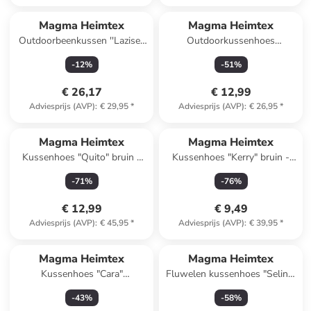
Magma Heimtex
Magma Heimtex
Outdoorbeenkussen ''Lazise''
Outdoorkussenhoes
groen - (L)22 x (B)42 cm
"Portofino" grijs - (L)40 x
-
12
%
-
51
%
(B)40 cm
€ 26,17
€ 12,99
Adviesprijs (AVP)
:
€ 29,95
*
Adviesprijs (AVP)
:
€ 26,95
*
Reeds in een ander winkelwagentje
Magma Heimtex
Magma Heimtex
Kussenhoes "Quito" bruin -
Kussenhoes "Kerry" bruin -
(L)45 x (B)45 cm
(L)50 x (B)50 cm
-
71
%
-
76
%
€ 12,99
€ 9,49
Adviesprijs (AVP)
:
€ 45,95
*
Adviesprijs (AVP)
:
€ 39,95
*
Magma Heimtex
Magma Heimtex
Kussenhoes "Cara"
Fluwelen kussenhoes "Selina"
meerkleurig - (L)40 x (B)60 cm
groen - (L)40 x (B)40 cm
-
43
%
-
58
%