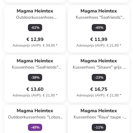
Magma Heimtex
Magma Heimtex
Outdoorkussenhoes
Kussenhoes "Seafriends"
''Madeira'' turquoise - (L)50 x
lichtblauw - (L)45 x (B)45 cm
-
62
%
-
45
%
(B)50 cm
€ 12,99
€ 11,99
Adviesprijs (AVP)
:
€ 34,95
*
Adviesprijs (AVP)
:
€ 21,95
*
Magma Heimtex
Magma Heimtex
Kussenhoes "Seafriends"
Kussenhoes "Shawn" grijs -
blauw - (L)45 x (B)45 cm
(L)40 x (B)40 cm
-
38
%
-
23
%
€ 13,60
€ 16,75
Adviesprijs (AVP)
:
€ 21,95
*
Adviesprijs (AVP)
:
€ 21,95
*
family
exclusief
Magma Heimtex
Magma Heimtex
Outdoorkussenhoes ''Lobos''
Kussenhoes "Raya" taupe -
mintgroen - (L)40 x (B)40 cm
(L)40 x (B)60 cm
-
49
%
-
11
%