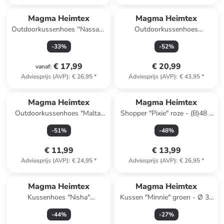
Magma Heimtex
Magma Heimtex
Outdoorkussenhoes ''Nassau''
Outdoorkussenhoes
lichtblauw/crème - (L)50 x
''Positano'' beige - (L)45 x
-
33
%
-
52
%
(B)50 cm
(B)45 cm
€ 17,99
€ 20,99
vanaf
:
Adviesprijs (AVP)
:
€ 26,95
*
Adviesprijs (AVP)
:
€ 43,95
*
Magma Heimtex
Magma Heimtex
Outdoorkussenhoes "Malta"
Shopper "Pixie" roze - (B)48 x
wit/oranje - (L)40 x (B)40 cm
(H)48 x (D)12 cm
-
51
%
-
48
%
€ 11,99
€ 13,99
Adviesprijs (AVP)
:
€ 24,95
*
Adviesprijs (AVP)
:
€ 26,95
*
Magma Heimtex
Magma Heimtex
Kussenhoes "Nisha"
Kussen "Minnie" groen - Ø 30
crème/lichtroze - (L)30 x (B)50
cm
-
44
%
-
27
%
cm