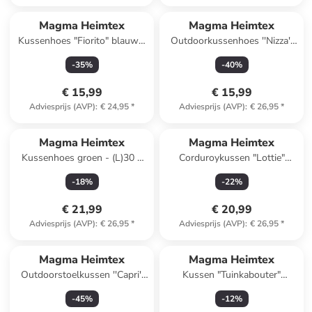
Magma Heimtex
Magma Heimtex
Kussenhoes "Fiorito" blauw -
Outdoorkussenhoes ''Nizza''
(L)45 x (B)45 cm
meerkleurig - (L)50 x (B)50 cm
-
35
%
-
40
%
€ 15,99
€ 15,99
Adviesprijs (AVP)
:
€ 24,95
*
Adviesprijs (AVP)
:
€ 26,95
*
Magma Heimtex
Magma Heimtex
Kussenhoes groen - (L)30 x
Corduroykussen "Lottie"
(B)50 cm
groen - (L)45 x (B)45 cm
-
18
%
-
22
%
€ 21,99
€ 20,99
Adviesprijs (AVP)
:
€ 26,95
*
Adviesprijs (AVP)
:
€ 26,95
*
Magma Heimtex
Magma Heimtex
Outdoorstoelkussen ''Capri''
Kussen "Tuinkabouter"
geel - (L)40 x (B)40 cm
blauw/groen/zwart - (B)20 x
-
45
%
-
12
%
(H)45 cm