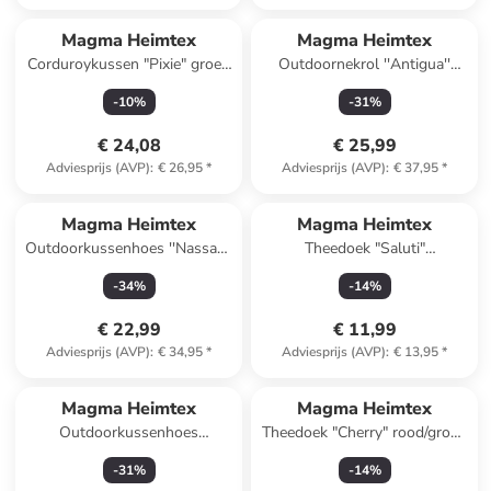
Magma Heimtex
Magma Heimtex
Corduroykussen "Pixie" groen
Outdoornekrol ''Antigua''
- (L)45 x (B)45 cm
crème - (L)17 x (B)50 cm
-
10
%
-
31
%
€ 24,08
€ 25,99
Adviesprijs (AVP)
:
€ 26,95
*
Adviesprijs (AVP)
:
€ 37,95
*
Magma Heimtex
Magma Heimtex
Outdoorkussenhoes ''Nassau''
Theedoek "Saluti"
crème/beige - (L)50 x (B)50 cm
groen/lichtroze - (L)70 x (B)50
-
34
%
-
14
%
cm
€ 22,99
€ 11,99
Adviesprijs (AVP)
:
€ 34,95
*
Adviesprijs (AVP)
:
€ 13,95
*
Magma Heimtex
Magma Heimtex
Outdoorkussenhoes
Theedoek "Cherry" rood/groen
''Coronado'' crème - (L)50 x
- (L)70 x (B)50 cm
-
31
%
-
14
%
(B)50 cm