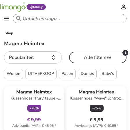
family
Shop
Magma Heimtex
1
Populariteit
Alle filters
Wonen
UITVERKOOP
Pasen
Dames
Baby's
family
exclusief
Magma Heimtex
Magma Heimtex
Kussenhoes "Purl" taupe -
Kussenhoes "Wave" lichtroze
(L)50 x (B)50 cm
- (L)40 x (B)60 cm
-
78
%
-
75
%
€ 9,99
€ 9,99
Adviesprijs (AVP)
:
€ 45,95
*
Adviesprijs (AVP)
:
€ 40,95
*