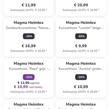
€ 11,99
€ 20,99
Adviesprijs (AVP)
:
€ 24,95
*
Adviesprijs (AVP)
:
€ 34,95
*
Magma Heimtex
Magma Heimtex
Outdoorkussenhoes "Nassau"
Kussenhoes "Levelin" beige -
petrol - (L)40 x (B)40 cm
(L)40 x (B)40 cm
-
36
%
-
59
%
€ 16,99
€ 9,99
Adviesprijs (AVP)
:
€ 26,95
*
Adviesprijs (AVP)
:
€ 24,95
*
family
korting
Magma Heimtex
Magma Heimtex
Kussenhoes "Raya" grijs -
Kussenhoes "Aurelia" groen -
(L)40 x (B)60 cm
(L)45 x (B)45 cm
-
55
%
-
59
%
€ 11,99
regulier
€ 10,99
€ 10,99
met family
Adviesprijs (AVP)
:
€ 24,95
*
Adviesprijs (AVP)
:
€ 26,95
*
Magma Heimtex
Magma Heimtex