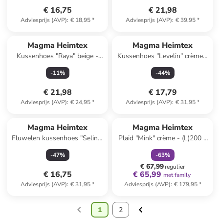
€ 16,75
€ 21,98
Adviesprijs (AVP)
:
€ 18,95
*
Adviesprijs (AVP)
:
€ 39,95
*
Magma Heimtex
Magma Heimtex
Kussenhoes "Raya" beige -
Kussenhoes "Levelin" crème -
(L)40 x (B)60 cm
(L)50 x (B)50 cm
-
11
%
-
44
%
€ 21,98
€ 17,79
Adviesprijs (AVP)
:
€ 24,95
*
Adviesprijs (AVP)
:
€ 31,95
*
family
korting
Magma Heimtex
Magma Heimtex
Fluwelen kussenhoes "Selina"
Plaid "Mink" crème - (L)200 x
lichtbruin - (L)50 x (B)50 cm
(B)150 cm
-
47
%
-
63
%
€ 67,99
regulier
€ 16,75
€ 65,99
met family
Adviesprijs (AVP)
:
€ 31,95
*
Adviesprijs (AVP)
:
€ 179,95
*
1
2