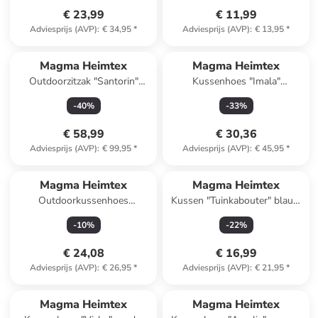
€ 23,99
€ 11,99
Adviesprijs (AVP)
:
€ 34,95
*
Adviesprijs (AVP)
:
€ 13,95
*
Magma Heimtex
Magma Heimtex
Outdoorzitzak "Santorin"
Kussenhoes "Imala"
taupe - (B)65 x (H)35 x (D)55
meerkleurig - (L)45 x (B)45 cm
-
40
%
-
33
%
cm
€ 58,99
€ 30,36
Adviesprijs (AVP)
:
€ 99,95
*
Adviesprijs (AVP)
:
€ 45,95
*
Magma Heimtex
Magma Heimtex
Outdoorkussenhoes
Kussen "Tuinkabouter" blauw
''Coronado'' beige/crème -
- (L)30 x (B)50 cm
-
10
%
-
22
%
(L)50 x (B)50 cm
€ 24,08
€ 16,99
Adviesprijs (AVP)
:
€ 26,95
*
Adviesprijs (AVP)
:
€ 21,95
*
Magma Heimtex
Magma Heimtex