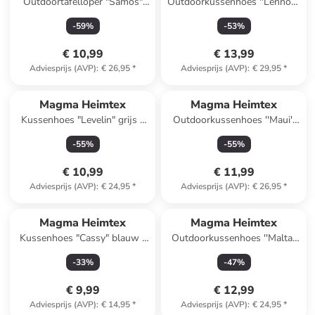
Outdoortafelloper "Samos"
Outdoorkussenhoes ''Lennon''
taupe - (L)145 x (B)40 cm
crème - (L)50 x (B)50 cm
-
59
%
-
53
%
€ 10,99
€ 13,99
Adviesprijs (AVP)
:
€ 26,95
*
Adviesprijs (AVP)
:
€ 29,95
*
Magma Heimtex
Magma Heimtex
Kussenhoes "Levelin" grijs -
Outdoorkussenhoes ''Maui''
(L)40 x (B)40 cm
crème/meerkleurig - (L)40 x
-
55
%
-
55
%
(B)40 cm
€ 10,99
€ 11,99
Adviesprijs (AVP)
:
€ 24,95
*
Adviesprijs (AVP)
:
€ 26,95
*
Magma Heimtex
Magma Heimtex
Kussenhoes "Cassy" blauw -
Outdoorkussenhoes ''Malta''
(L)40 x (B)40 cm
wit/zwart - (L)40 x (B)40 cm
-
33
%
-
47
%
€ 9,99
€ 12,99
Adviesprijs (AVP)
:
€ 14,95
*
Adviesprijs (AVP)
:
€ 24,95
*