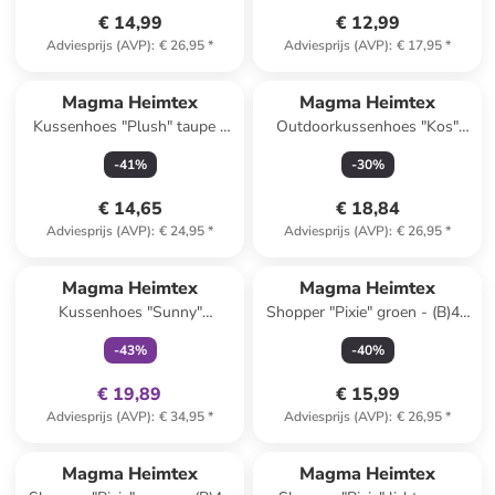
€ 14,99
€ 12,99
Adviesprijs (AVP)
:
€ 26,95
*
Adviesprijs (AVP)
:
€ 17,95
*
Magma Heimtex
Magma Heimtex
Kussenhoes "Plush" taupe -
Outdoorkussenhoes "Kos"
(L)30 x (B)50 cm
grijs - (L)40 x (B)40 cm
-
41
%
-
30
%
€ 14,65
€ 18,84
Adviesprijs (AVP)
:
€ 24,95
*
Adviesprijs (AVP)
:
€ 26,95
*
family
exclusief
Magma Heimtex
Magma Heimtex
Kussenhoes "Sunny"
Shopper "Pixie" groen - (B)48
meerkleurig - (L)45 x (B)45 cm
x (H)48 x (D)12 cm
-
43
%
-
40
%
€ 19,89
€ 15,99
Adviesprijs (AVP)
:
€ 34,95
*
Adviesprijs (AVP)
:
€ 26,95
*
Magma Heimtex
Magma Heimtex