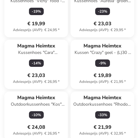
Kussenhoes "Vichy" rood -
Kussenhoes "Aurelia" groen -
(L)45 x (B)45 cm
(L)40 x (B)60 cm
-
19
%
-
23
%
€ 19,99
€ 23,03
Adviesprijs (AVP)
:
€ 24,95
*
Adviesprijs (AVP)
:
€ 29,95
*
Magma Heimtex
Magma Heimtex
Kussenhoes "Cara"
Kussen "Crazy" geel - (L)30 x
meerkleurig - (L)45 x (B)45 cm
(B)50 cm
-
14
%
-
9
%
€ 23,03
€ 19,89
Adviesprijs (AVP)
:
€ 26,95
*
Adviesprijs (AVP)
:
€ 21,95
*
Magma Heimtex
Magma Heimtex
Outdoorkussenhoes "Kos"
Outdoorkussenhoes "Rhodos"
koraalrood - (L)40 x (B)40 cm
antraciet - (L)50 x (B)50 cm
-
10
%
-
33
%
€ 24,08
€ 21,99
Adviesprijs (AVP)
:
€ 26,95
*
Adviesprijs (AVP)
:
€ 32,95
*