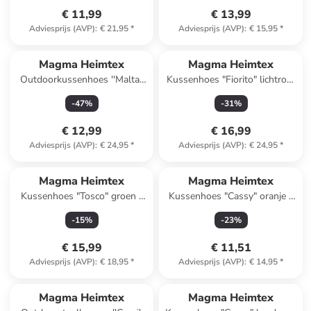
€ 11,99
€ 13,99
Adviesprijs (AVP)
:
€ 21,95
*
Adviesprijs (AVP)
:
€ 15,95
*
Magma Heimtex
Magma Heimtex
Outdoorkussenhoes ''Malta''
Kussenhoes "Fiorito" lichtroze
groen/wit - (L)40 x (B)40 cm
- (L)45 x (B)45 cm
-
47
%
-
31
%
€ 12,99
€ 16,99
Adviesprijs (AVP)
:
€ 24,95
*
Adviesprijs (AVP)
:
€ 24,95
*
Magma Heimtex
Magma Heimtex
Kussenhoes "Tosco" groen -
Kussenhoes "Cassy" oranje -
(L)50 x (B)50 cm
(L)40 x (B)40 cm
-
15
%
-
23
%
€ 15,99
€ 11,51
Adviesprijs (AVP)
:
€ 18,95
*
Adviesprijs (AVP)
:
€ 14,95
*
Magma Heimtex
Magma Heimtex