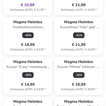
€ 10,99
€ 21,98
Adviesprijs (AVP)
:
€ 21,95
*
Adviesprijs (AVP)
:
€ 24,95
*
Magma Heimtex
Magma Heimtex
Outdoorkussenhoes
Kussenhoes "Jolly" geel -
''Antigua'' beige - (L)45 x
(L)30 x (B)50 cm
-
45
%
-
51
%
(B)45 cm
€ 18,99
€ 11,99
Adviesprijs (AVP)
:
€ 34,95
*
Adviesprijs (AVP)
:
€ 24,95
*
Magma Heimtex
Magma Heimtex
Kussen "Crazy" meerkleurig -
Kussen "Minnie" lichtroze - Ø
(L)45 x (B)45 cm
50 cm
-
39
%
-
29
%
€ 14,99
€ 18,99
Adviesprijs (AVP)
:
€ 24,95
*
Adviesprijs (AVP)
:
€ 26,95
*
Magma Heimtex
Magma Heimtex