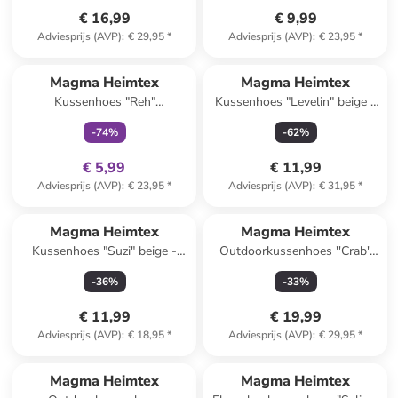
€ 16,99
€ 9,99
Adviesprijs (AVP)
:
€ 29,95
*
Adviesprijs (AVP)
:
€ 23,95
*
family
exclusief
Magma Heimtex
Magma Heimtex
Kussenhoes "Reh"
Kussenhoes "Levelin" beige -
meerkleurig - (L)45 x (B)45 cm
(L)50 x (B)50 cm
-
74
%
-
62
%
€ 5,99
€ 11,99
Adviesprijs (AVP)
:
€ 23,95
*
Adviesprijs (AVP)
:
€ 31,95
*
Magma Heimtex
Magma Heimtex
Kussenhoes "Suzi" beige -
Outdoorkussenhoes ''Crab''
(L)30 x (B)50 cm
beige/crème - (L)45 x (B)45 cm
-
36
%
-
33
%
€ 11,99
€ 19,99
Adviesprijs (AVP)
:
€ 18,95
*
Adviesprijs (AVP)
:
€ 29,95
*
Magma Heimtex
Magma Heimtex