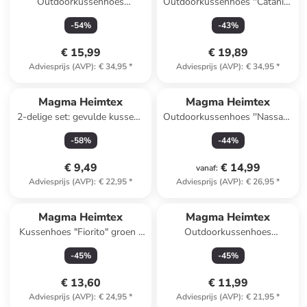
Outdoorkussenhoes
Outdoorkussenhoes ''Catania''
''Madeira'' geel - (L)50 x (B)50
geel - (L)50 x (B)50 cm
-
54
%
-
43
%
cm
€ 15,99
€ 19,89
Adviesprijs (AVP)
:
€ 34,95
*
Adviesprijs (AVP)
:
€ 34,95
*
Magma Heimtex
Magma Heimtex
2-delige set: gevulde kussens
Outdoorkussenhoes ''Nassau''
"Fluffy" lichtgroen
crème/groen - (L)50 x (B)50
-
58
%
-
44
%
cm
€ 9,49
€ 14,99
vanaf
:
Adviesprijs (AVP)
:
€ 22,95
*
Adviesprijs (AVP)
:
€ 26,95
*
Magma Heimtex
Magma Heimtex
Kussenhoes "Fiorito" groen -
Outdoorkussenhoes
(L)45 x (B)45 cm
''Camping'' oranje/groen -
-
45
%
-
45
%
(L)40 x (B)40 cm
€ 13,60
€ 11,99
Adviesprijs (AVP)
:
€ 24,95
*
Adviesprijs (AVP)
:
€ 21,95
*