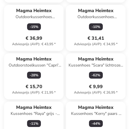
Magma Heimtex
Magma Heimtex
Outdoorkussenhoes
Outdoorkussenhoes
''Otranto'' beige - (L)46 x
''Antigua'' rood/turquoise -
-
15
%
-
10
%
(B)45 cm
(L)45 x (B)45 cm
€ 36,99
€ 31,41
Adviesprijs (AVP)
:
€ 43,95
*
Adviesprijs (AVP)
:
€ 34,95
*
Magma Heimtex
Magma Heimtex
Outdoorstoelkussen ''Capri''
Kussenhoes "Scara" lichtroze -
turquoise - (L)40 x (B)40 cm
(L)45 x (B)45 cm
-
28
%
-
62
%
€ 15,70
€ 9,99
Adviesprijs (AVP)
:
€ 21,95
*
Adviesprijs (AVP)
:
€ 26,95
*
Magma Heimtex
Magma Heimtex
Kussenhoes "Raya" grijs -
Kussenhoes "Kerry" paars -
(L)45 x (B)45 cm
(L)50 x (B)50 cm
-
11
%
-
44
%