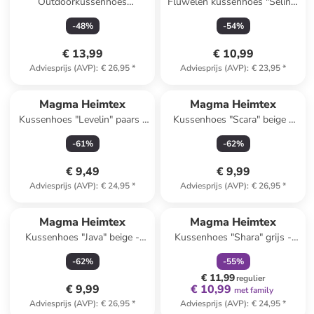
Outdoorkussenhoes
Fluwelen kussenhoes "Selina"
"Portofino" lichtroze - (L)40 x
koperkleurig - (L)40 x (B)40
-
48
%
-
54
%
(B)40 cm
cm
€ 13,99
€ 10,99
Adviesprijs (AVP)
:
€ 26,95
*
Adviesprijs (AVP)
:
€ 23,95
*
Magma Heimtex
Magma Heimtex
Kussenhoes "Levelin" paars -
Kussenhoes "Scara" beige -
(L)40 x (B)40 cm
(L)45 x (B)45 cm
-
61
%
-
62
%
€ 9,49
€ 9,99
Adviesprijs (AVP)
:
€ 24,95
*
Adviesprijs (AVP)
:
€ 26,95
*
family
korting
Magma Heimtex
Magma Heimtex
Kussenhoes "Java" beige -
Kussenhoes "Shara" grijs -
(L)45 x (B)45 cm
(L)30 x (B)50 cm
-
62
%
-
55
%
€ 11,99
regulier
€ 9,99
€ 10,99
met family
Adviesprijs (AVP)
:
€ 26,95
*
Adviesprijs (AVP)
:
€ 24,95
*