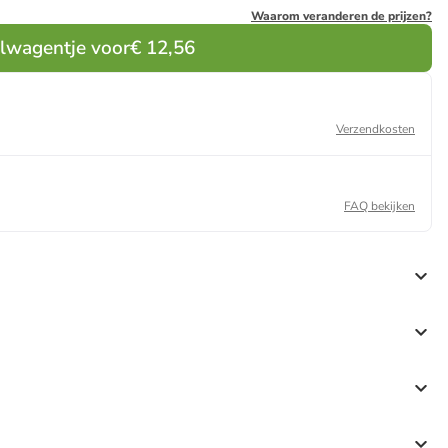
Waarom veranderen de prijzen?
elwagentje voor
€ 12,56
Verzendkosten
FAQ bekijken