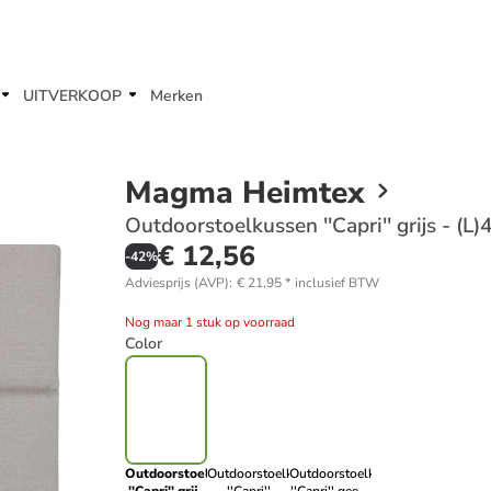
UITVERKOOP
Merken
Magma Heimtex
Outdoorstoelkussen ''Capri'' grijs - (L
€ 12,56
-
42
%
Adviesprijs (AVP)
:
€ 21,95
*
inclusief BTW
Nog maar 1 stuk op voorraad
Color
Outdoorstoelkussen
Outdoorstoelkussen
Outdoorstoelkussen