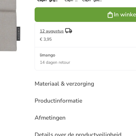
''Capri'' grijs
''Capri''
''Capri'' geel -
- (L)40 x
turquoise -
(L)40 x (B)40
(B)40 cm
(L)40 x (B)40
cm
In wink
cm
12 augustus
€ 3,95
limango
14 dagen retour
Materiaal & verzorging
Productinformatie
Afmetingen
Details over de productveiligheid