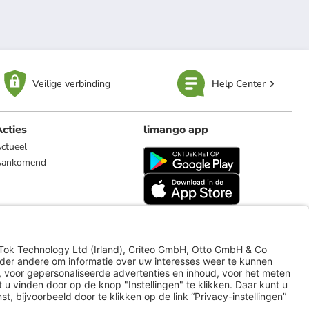
Veilige verbinding
Help Center
cties
limango app
ctueel
Aankomend
limango.de
limango.pl