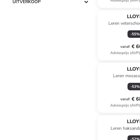
Adviesprijs (AVP
UITVERKOOP
LLOY
Leren vetersch
-
55
%
€ 6
vanaf
:
Adviesprijs (AVP
LLOY
Leren mocass
-
53
%
€ 6
vanaf
:
Adviesprijs (AVP
LLOY
Leren haksand
-
52
%