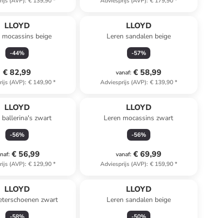
rijs (AVP)
:
€ 139,90
*
Adviesprijs (AVP)
:
€ 179,90
*
LLOYD
LLOYD
 mocassins beige
Leren sandalen beige
-
44
%
-
57
%
€ 82,99
€ 58,99
vanaf
:
rijs (AVP)
:
€ 149,90
*
Adviesprijs (AVP)
:
€ 139,90
*
LLOYD
LLOYD
 ballerina's zwart
Leren mocassins zwart
-
56
%
-
56
%
€ 56,99
€ 69,99
naf
:
vanaf
:
rijs (AVP)
:
€ 129,90
*
Adviesprijs (AVP)
:
€ 159,90
*
LLOYD
LLOYD
eterschoenen zwart
Leren sandalen beige
-
58
%
-
50
%