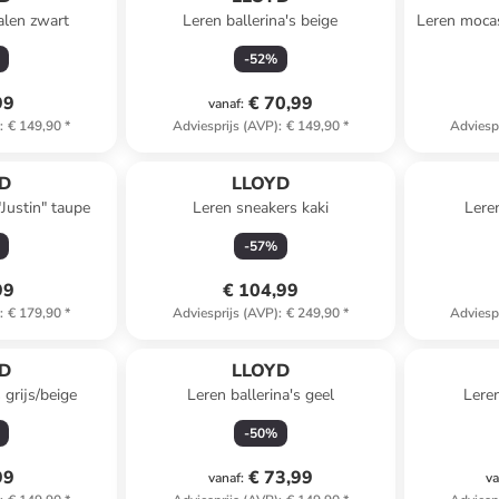
alen zwart
Leren ballerina's beige
Leren mocas
-
52
%
99
€ 70,99
vanaf
:
)
:
€ 149,90
*
Adviesprijs (AVP)
:
€ 149,90
*
Adviesp
D
LLOYD
Justin" taupe
Leren sneakers kaki
Lere
-
57
%
99
€ 104,99
)
:
€ 179,90
*
Adviesprijs (AVP)
:
€ 249,90
*
Adviesp
D
LLOYD
 grijs/beige
Leren ballerina's geel
Lere
-
50
%
99
€ 73,99
vanaf
:
va