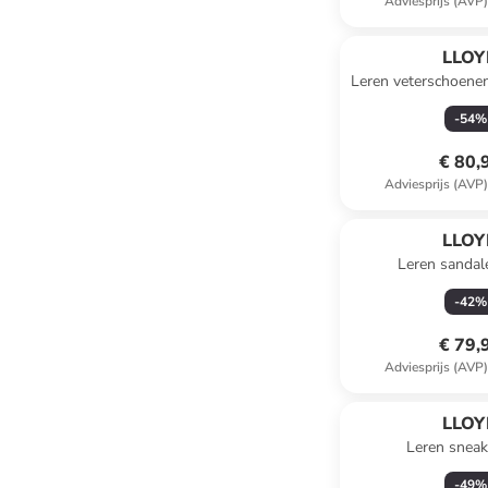
Adviesprijs (AVP
LLOY
Leren veterschoenen
-
54
%
€ 80,
Adviesprijs (AVP
LLOY
Leren sandal
-
42
%
€ 79,
Adviesprijs (AVP
LLOY
Leren sneak
-
49
%