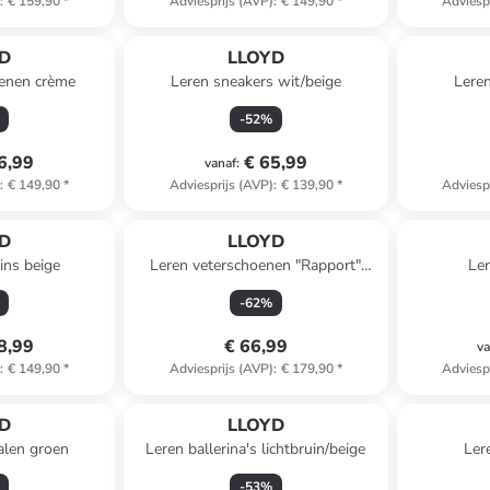
)
:
€ 159,90
*
Adviesprijs (AVP)
:
€ 149,90
*
Adviesp
D
LLOYD
oenen crème
Leren sneakers wit/beige
Leren
-
52
%
6,99
€ 65,99
vanaf
:
)
:
€ 149,90
*
Adviesprijs (AVP)
:
€ 139,90
*
Adviesp
D
LLOYD
ins beige
Leren veterschoenen "Rapport"
Ler
lichtbruin
-
62
%
8,99
€ 66,99
va
)
:
€ 149,90
*
Adviesprijs (AVP)
:
€ 179,90
*
Adviesp
D
LLOYD
alen groen
Leren ballerina's lichtbruin/beige
Ler
-
53
%