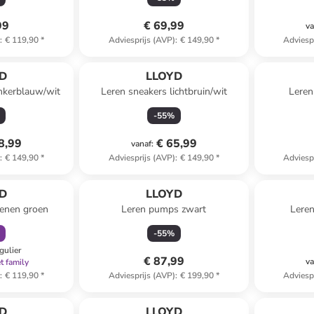
99
€ 69,99
va
)
:
€ 119,90
*
Adviesprijs (AVP)
:
€ 149,90
*
Adviesp
D
LLOYD
nkerblauw/wit
Leren sneakers lichtbruin/wit
Leren
-
55
%
8,99
€ 65,99
vanaf
:
)
:
€ 149,90
*
Adviesprijs (AVP)
:
€ 149,90
*
Adviesp
orting
D
LLOYD
oenen groen
Leren pumps zwart
Leren
-
55
%
gulier
€ 87,99
va
t family
)
:
€ 119,90
*
Adviesprijs (AVP)
:
€ 199,90
*
Adviesp
D
LLOYD