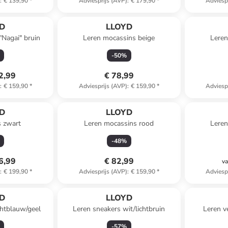
)
:
€ 139,90
*
Adviesprijs (AVP)
:
€ 179,90
*
Adviesp
D
LLOYD
"Nagai" bruin
Leren mocassins beige
Leren
-
50
%
2,99
€ 78,99
)
:
€ 159,90
*
Adviesprijs (AVP)
:
€ 159,90
*
Adviesp
D
LLOYD
s zwart
Leren mocassins rood
Leren
-
48
%
6,99
€ 82,99
va
)
:
€ 199,90
*
Adviesprijs (AVP)
:
€ 159,90
*
Adviesp
D
LLOYD
chtblauw/geel
Leren sneakers wit/lichtbruin
Leren v
-
57
%