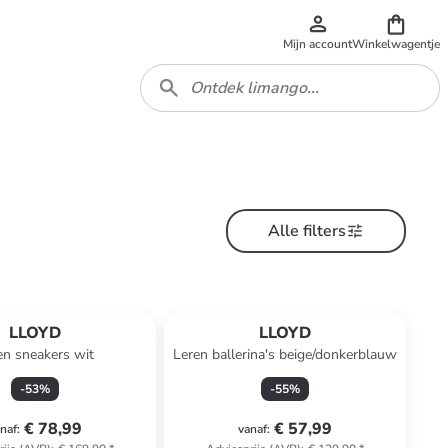
Mijn account
Winkelwagentje
Alle filters
LLOYD
LLOYD
en sneakers wit
Leren ballerina's beige/donkerblauw
-
53
%
-
55
%
€ 78,99
€ 57,99
naf
:
vanaf
: