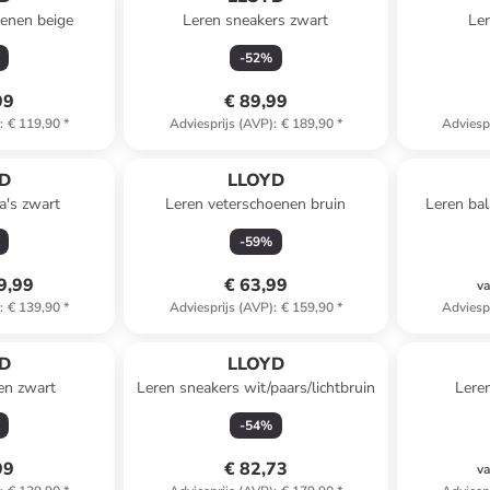
oenen beige
Leren sneakers zwart
Ler
-
52
%
99
€ 89,99
)
:
€ 119,90
*
Adviesprijs (AVP)
:
€ 189,90
*
Adviesp
D
LLOYD
a's zwart
Leren veterschoenen bruin
Leren bal
-
59
%
9,99
€ 63,99
va
)
:
€ 139,90
*
Adviesprijs (AVP)
:
€ 159,90
*
Adviesp
D
LLOYD
en zwart
Leren sneakers wit/paars/lichtbruin
Lere
-
54
%
99
€ 82,73
va