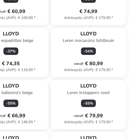
€ 60,99
€ 74,99
naf
:
rijs (AVP)
:
€ 169,90
*
Adviesprijs (AVP)
:
€ 179,90
*
LLOYD
LLOYD
 espadrilles beige
Leren mocassins lichtbruin
-
37
%
-
54
%
€ 74,35
€ 80,99
vanaf
:
rijs (AVP)
:
€ 119,90
*
Adviesprijs (AVP)
:
€ 179,90
*
LLOYD
LLOYD
 ballerina's beige
Leren instappers rood
-
55
%
-
55
%
€ 66,99
€ 79,99
naf
:
vanaf
:
rijs (AVP)
:
€ 149,90
*
Adviesprijs (AVP)
:
€ 179,90
*
LLOYD
LLOYD