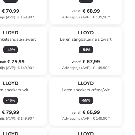
€ 70,99
€ 68,99
vanaf
:
rijs (AVP)
:
€ 169,90
*
Adviesprijs (AVP)
:
€ 139,90
*
LLOYD
LLOYD
nkelsandalen zwart
Leren slingballerina's zwart
-
49
%
-
54
%
€ 75,99
€ 67,99
naf
:
vanaf
:
rijs (AVP)
:
€ 149,90
*
Adviesprijs (AVP)
:
€ 149,90
*
LLOYD
LLOYD
en sneakers wit
Leren sneakers crème/wit
-
46
%
-
55
%
€ 79,99
€ 65,99
vanaf
:
rijs (AVP)
:
€ 149,90
*
Adviesprijs (AVP)
:
€ 149,90
*
LLOYD
LLOYD