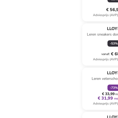
€ 56,
Adviesprijs (AVP
LLOY
Leren sneakers do
-
53
%
€ 6
vanaf
:
Adviesprijs (AVP
family
k
LLOY
Leren vetersch
-
73
%
€ 33,99
re
€ 31,99
me
Adviesprijs (AVP
LLOY