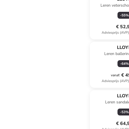
Leren vetersch
-
55
%
€ 52,
Adviesprijs (AVP
LLOY
Leren ballerin
-
64
%
€ 4
vanaf
:
Adviesprijs (AVP
LLOY
Leren sandal
-
53
%
€ 64,