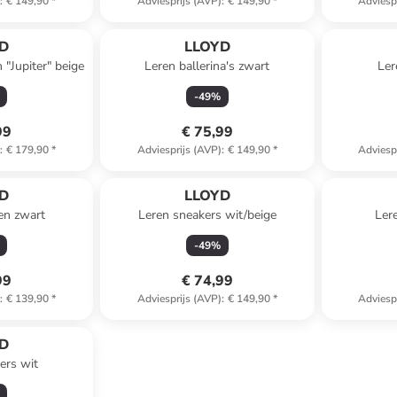
)
:
€ 149,90
*
Adviesprijs (AVP)
:
€ 149,90
*
Adviesp
D
LLOYD
 "Jupiter" beige
Leren ballerina's zwart
Ler
-
49
%
99
€ 75,99
)
:
€ 179,90
*
Adviesprijs (AVP)
:
€ 149,90
*
Adviesp
D
LLOYD
en zwart
Leren sneakers wit/beige
Ler
-
49
%
99
€ 74,99
)
:
€ 139,90
*
Adviesprijs (AVP)
:
€ 149,90
*
Adviesp
D
ers wit