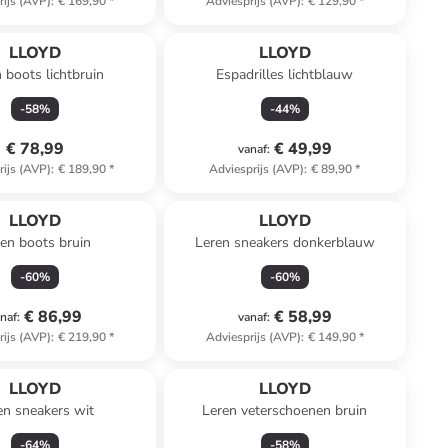
rijs (AVP)
:
€ 169,90
*
Adviesprijs (AVP)
:
€ 129,90
*
LLOYD
LLOYD
 boots lichtbruin
Espadrilles lichtblauw
-
58
%
-
44
%
€ 78,99
€ 49,99
vanaf
:
rijs (AVP)
:
€ 189,90
*
Adviesprijs (AVP)
:
€ 89,90
*
LLOYD
LLOYD
en boots bruin
Leren sneakers donkerblauw
-
60
%
-
60
%
€ 86,99
€ 58,99
naf
:
vanaf
:
rijs (AVP)
:
€ 219,90
*
Adviesprijs (AVP)
:
€ 149,90
*
LLOYD
LLOYD
en sneakers wit
Leren veterschoenen bruin
-
64
%
-
58
%