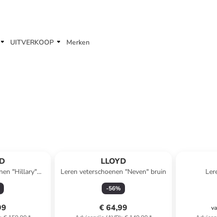
UITVERKOOP
Merken
D
LLOYD
nen "Hillary"
Leren veterschoenen "Neven" bruin
Ler
lauw
-
56
%
99
€ 64,99
va