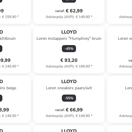
99
€ 62,99
vanaf
:
)
:
€ 159,90
*
Adviesprijs (AVP)
:
€ 149,90
*
Adviesp
D
LLOYD
ichtbruin
Leren instappers "Humphrey" bruin
Leren e
-
45
%
09,99
€ 93,20
va
)
:
€ 249,90
*
Adviesprijs (AVP)
:
€ 169,90
*
Adviesp
D
LLOYD
ins beige
Leren sneakers paars/wit
Ler
-
55
%
3,99
€ 66,99
vanaf
:
)
:
€ 149,90
*
Adviesprijs (AVP)
:
€ 149,90
*
Adviesp
D
LLOYD