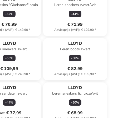
sins "Gladstone" bruin
Leren sneakers zwart/wit
-
52
%
-
44
%
€ 70,99
€ 71,99
rijs (AVP)
:
€ 149,90
*
Adviesprijs (AVP)
:
€ 129,90
*
LLOYD
LLOYD
n sneakers zwart
Leren boots zwart
-
55
%
-
58
%
€ 109,99
€ 82,99
rijs (AVP)
:
€ 249,90
*
Adviesprijs (AVP)
:
€ 199,90
*
LLOYD
LLOYD
n sandalen zwart
Leren sneakers lichtroze/wit
-
44
%
-
50
%
€ 77,99
€ 68,99
naf
: