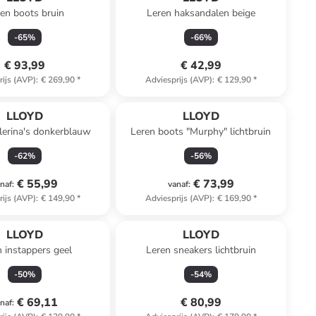
en boots bruin
Leren haksandalen beige
-
65
%
-
66
%
€ 93,99
€ 42,99
rijs (AVP)
:
€ 269,90
*
Adviesprijs (AVP)
:
€ 129,90
*
LLOYD
LLOYD
lerina's donkerblauw
Leren boots "Murphy" lichtbruin
-
62
%
-
56
%
€ 55,99
€ 73,99
naf
:
vanaf
:
rijs (AVP)
:
€ 149,90
*
Adviesprijs (AVP)
:
€ 169,90
*
LLOYD
LLOYD
n instappers geel
Leren sneakers lichtbruin
-
50
%
-
54
%
€ 69,11
€ 80,99
naf
: