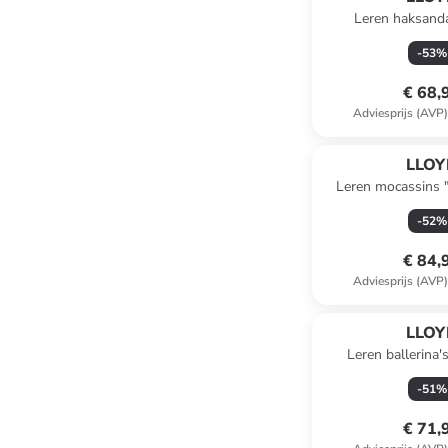
Leren haksand
-
53
%
€ 68,
Adviesprijs (AVP
LLOY
Leren mocassins "
-
52
%
€ 84,
Adviesprijs (AVP
LLOY
Leren ballerina's
-
51
%
€ 71,