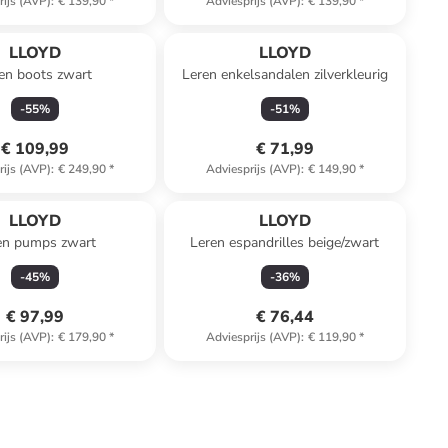
rijs (AVP)
:
€ 139,90
*
Adviesprijs (AVP)
:
€ 139,90
*
LLOYD
LLOYD
en boots zwart
Leren enkelsandalen zilverkleurig
-
55
%
-
51
%
€ 109,99
€ 71,99
rijs (AVP)
:
€ 249,90
*
Adviesprijs (AVP)
:
€ 149,90
*
LLOYD
LLOYD
en pumps zwart
Leren espandrilles beige/zwart
-
45
%
-
36
%
€ 97,99
€ 76,44
rijs (AVP)
:
€ 179,90
*
Adviesprijs (AVP)
:
€ 119,90
*