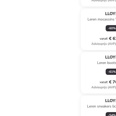
Adviesprijs (AVP
LLOY
Leren mocassins 
-
60
%
€ 6
vanaf
:
Adviesprijs (AVP
LLOY
Leren boot
-
61
%
€ 7
vanaf
:
Adviesprijs (AVP
LLOY
Leren sneakers li
-
54
%