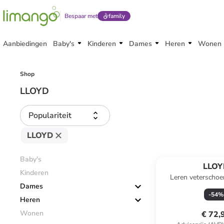
Bespaar met
family
Aanbiedingen
Baby's
Kinderen
Dames
Heren
Wonen
Shop
LLOYD
Populariteit
LLOYD
Baby's
LLOY
Kinderen
Leren veterschoe
Dames
donkerb
-
54
%
Heren
Wonen
€ 72,