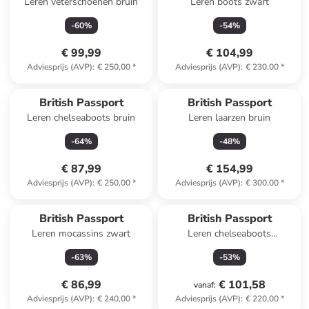
Leren veterschoenen bruin
Leren boots zwart
-
60
%
-
54
%
€ 99,99
€ 104,99
Adviesprijs (AVP)
:
€ 250,00
*
Adviesprijs (AVP)
:
€ 230,00
*
British Passport
British Passport
Leren chelseaboots bruin
Leren laarzen bruin
-
64
%
-
48
%
€ 87,99
€ 154,99
Adviesprijs (AVP)
:
€ 250,00
*
Adviesprijs (AVP)
:
€ 300,00
*
British Passport
British Passport
Leren mocassins zwart
Leren chelseaboots
donkerblauw
-
63
%
-
53
%
€ 86,99
€ 101,58
vanaf
:
Adviesprijs (AVP)
:
€ 240,00
*
Adviesprijs (AVP)
:
€ 220,00
*