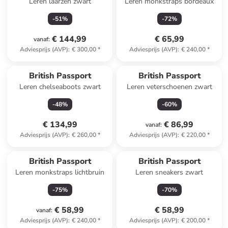
Leren laarzen zwart
Leren monkstraps bordeaux
-
51
%
-
72
%
€ 144,99
€ 65,99
vanaf
:
Adviesprijs (AVP)
:
€ 300,00
*
Adviesprijs (AVP)
:
€ 240,00
*
British Passport
British Passport
Leren chelseaboots zwart
Leren veterschoenen zwart
-
48
%
-
60
%
€ 134,99
€ 86,99
vanaf
:
Adviesprijs (AVP)
:
€ 260,00
*
Adviesprijs (AVP)
:
€ 220,00
*
British Passport
British Passport
Leren monkstraps lichtbruin
Leren sneakers zwart
-
75
%
-
70
%
€ 58,99
€ 58,99
vanaf
:
Adviesprijs (AVP)
:
€ 240,00
*
Adviesprijs (AVP)
:
€ 200,00
*