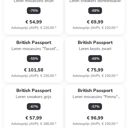
Leren mocassins bruin
Leren sneakers donkerblauw
-
75
%
-
68
%
€ 54,99
€ 69,99
Adviesprijs (AVP)
:
€ 220,00
*
Adviesprijs (AVP)
:
€ 220,00
*
Reeds in een ander winkelwagentje
British Passport
British Passport
Leren mocassins "Tassel"
Leren boots zwart
zwart
-
55
%
-
66
%
€ 101,58
€ 75,99
Adviesprijs (AVP)
:
€ 230,00
*
Adviesprijs (AVP)
:
€ 230,00
*
British Passport
British Passport
Leren sneakers grijs
Leren mocassins "Penny"
bruin
-
67
%
-
57
%
€ 57,99
€ 96,99
Adviesprijs (AVP)
:
€ 180,00
*
Adviesprijs (AVP)
:
€ 230,00
*