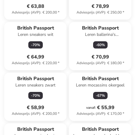
€ 63,88
€ 78,99
Adviesprijs (AVP)
:
€ 200,00
*
Adviesprijs (AVP)
:
€ 250,00
*
Reeds in een ander winkelwagentje
British Passport
British Passport
Leren sneakers wit
Leren ballerina's
lichtbruin/crème
-
70
%
-
60
%
€ 64,99
€ 70,99
Adviesprijs (AVP)
:
€ 220,00
*
Adviesprijs (AVP)
:
€ 180,00
*
British Passport
British Passport
Leren sneakers zwart
Leren mocassins okergeel
-
70
%
-
67
%
€ 58,99
€ 55,99
vanaf
:
Adviesprijs (AVP)
:
€ 200,00
*
Adviesprijs (AVP)
:
€ 170,00
*
British Passport
British Passport