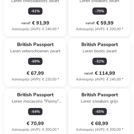
Leren chelseaboots zwart
Leren sneakers zwart
-
61
%
-
70
%
€ 91,99
€ 59,99
vanaf
:
vanaf
:
Adviesprijs (AVP)
:
€ 240,00
*
Adviesprijs (AVP)
:
€ 200,00
*
British Passport
British Passport
Leren veterschoenen zwart
Leren boots zwart
-
69
%
-
52
%
€ 67,99
€ 114,99
vanaf
:
Adviesprijs (AVP)
:
€ 220,00
*
Adviesprijs (AVP)
:
€ 240,00
*
British Passport
British Passport
Leren mocassins "Penny"
Leren sneakers grijs
okergeel
-
64
%
-
65
%
€ 70,99
€ 68,99
Adviesprijs (AVP)
:
€ 200,00
*
Adviesprijs (AVP)
:
€ 200,00
*