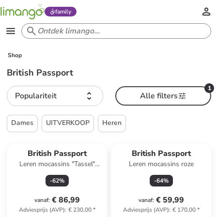
family
Shop
British Passport
1
Populariteit
Alle filters
Dames
UITVERKOOP
Heren
British Passport
British Passport
Leren mocassins "Tassel"
Leren mocassins roze
donkerblauw
-
62
%
-
64
%
€ 86,99
€ 59,99
vanaf
:
vanaf
:
Adviesprijs (AVP)
:
€ 230,00
*
Adviesprijs (AVP)
:
€ 170,00
*