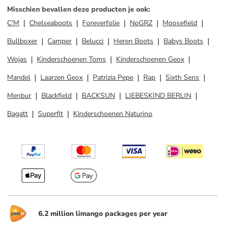
Misschien bevallen deze producten je ook
:
C'M
Chelseaboots
Foreverfolie
NoGRZ
Moosefield
Bullboxer
Camper
Belucci
Heren Boots
Babys Boots
Wojas
Kinderschoenen Toms
Kinderschoenen Geox
Mandel
Laarzen Geox
Patrizia Pepe
Rap
Sixth Sens
Menbur
Blackfield
BACKSUN
LIEBESKIND BERLIN
Bagatt
Superfit
Kinderschoenen Naturino
6.2 million limango packages per year