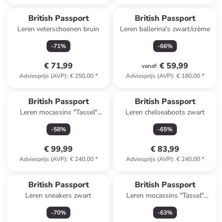
British Passport
British Passport
Leren veterschoenen bruin
Leren ballerina's zwart/crème
-
71
%
-
66
%
€ 71,99
€ 59,99
vanaf
:
Adviesprijs (AVP)
:
€ 250,00
*
Adviesprijs (AVP)
:
€ 180,00
*
British Passport
British Passport
Leren mocassins "Tassel"
Leren chelseaboots zwart
zwart
-
58
%
-
65
%
€ 99,99
€ 83,99
Adviesprijs (AVP)
:
€ 240,00
*
Adviesprijs (AVP)
:
€ 240,00
*
British Passport
British Passport
Leren sneakers zwart
Leren mocassins "Tassel"
lichtbruin
-
70
%
-
63
%