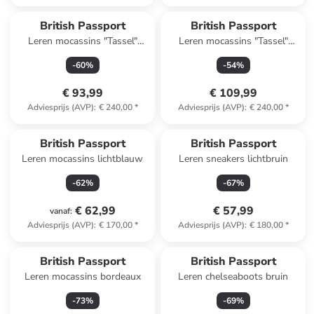
British Passport
British Passport
Leren mocassins "Tassel"
Leren mocassins "Tassel"
bruin
donkerblauw
-
60
%
-
54
%
€ 93,99
€ 109,99
Adviesprijs (AVP)
:
€ 240,00
*
Adviesprijs (AVP)
:
€ 240,00
*
British Passport
British Passport
Leren mocassins lichtblauw
Leren sneakers lichtbruin
-
62
%
-
67
%
€ 62,99
€ 57,99
vanaf
:
Adviesprijs (AVP)
:
€ 170,00
*
Adviesprijs (AVP)
:
€ 180,00
*
British Passport
British Passport
Leren mocassins bordeaux
Leren chelseaboots bruin
-
73
%
-
69
%