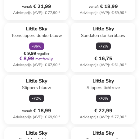
€ 21,99
€ 18,99
vanaf
:
vanaf
:
Adviesprijs (AVP)
:
€ 77,90
*
Adviesprijs (AVP)
:
€ 69,90
*
family
korting
Little Sky
Little Sky
Teenslippers donkerblauw
Sandalen donkerblauw
-
86
%
-
72
%
€ 9,99
regulier
€ 8,99
€ 16,75
met family
Adviesprijs (AVP)
:
€ 67,90
*
Adviesprijs (AVP)
:
€ 61,90
*
Little Sky
Little Sky
Slippers blauw
Slippers lichtroze
-
72
%
-
70
%
€ 18,99
€ 22,99
vanaf
:
Adviesprijs (AVP)
:
€ 69,90
*
Adviesprijs (AVP)
:
€ 77,90
*
Little Sky
Little Sky