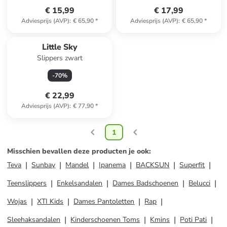
€ 15,99
€ 17,99
Adviesprijs (AVP)
:
€ 65,90
*
Adviesprijs (AVP)
:
€ 65,90
*
Little Sky
Slippers zwart
-
70
%
€ 22,99
Adviesprijs (AVP)
:
€ 77,90
*
1
Misschien bevallen deze producten je ook
:
Teva
Sunbay
Mandel
Ipanema
BACKSUN
Superfit
Teenslippers
Enkelsandalen
Dames Badschoenen
Belucci
Wojas
XTI Kids
Dames Pantoletten
Rap
Sleehaksandalen
Kinderschoenen Toms
Kmins
Poti Pati