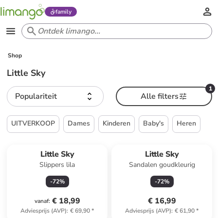
family
Shop
Little Sky
1
Populariteit
Alle filters
UITVERKOOP
Dames
Kinderen
Baby's
Heren
Little Sky
Little Sky
Slippers lila
Sandalen goudkleurig
-
72
%
-
72
%
€ 18,99
€ 16,99
vanaf
:
Adviesprijs (AVP)
:
€ 69,90
*
Adviesprijs (AVP)
:
€ 61,90
*