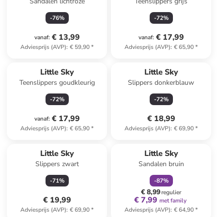
Sandalen lichtroze
Teenslippers grijs
-
76
%
-
72
%
€ 13,99
€ 17,99
vanaf
:
vanaf
:
Adviesprijs (AVP)
:
€ 59,90
*
Adviesprijs (AVP)
:
€ 65,90
*
Little Sky
Little Sky
Teenslippers goudkleurig
Slippers donkerblauw
-
72
%
-
72
%
€ 17,99
€ 18,99
vanaf
:
Adviesprijs (AVP)
:
€ 65,90
*
Adviesprijs (AVP)
:
€ 69,90
*
family
korting
Little Sky
Little Sky
Slippers zwart
Sandalen bruin
-
71
%
-
87
%
€ 8,99
regulier
€ 19,99
€ 7,99
met family
Adviesprijs (AVP)
:
€ 69,90
*
Adviesprijs (AVP)
:
€ 64,90
*