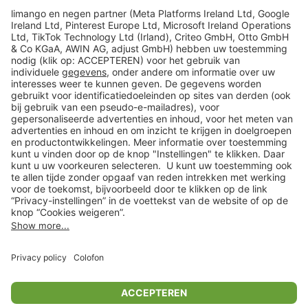
limango
Veilig winkelen
Klantenservice
Shop
Acties
limango.de
limango.pl