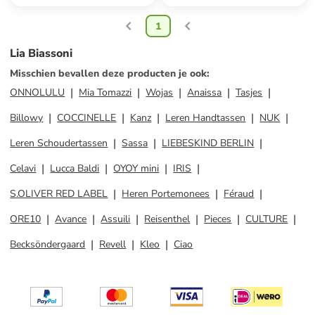
1
Lia Biassoni
Misschien bevallen deze producten je ook
:
ONNOLULU
Mia Tomazzi
Wojas
Anaissa
Tasjes
Billowy
COCCINELLE
Kanz
Leren Handtassen
NUK
Leren Schoudertassen
Sassa
LIEBESKIND BERLIN
Celavi
Lucca Baldi
OYOY mini
IRIS
S.OLIVER RED LABEL
Heren Portemonees
Féraud
ORE10
Avance
Assuili
Reisenthel
Pieces
CULTURE
Becksöndergaard
Revell
Kleo
Ciao