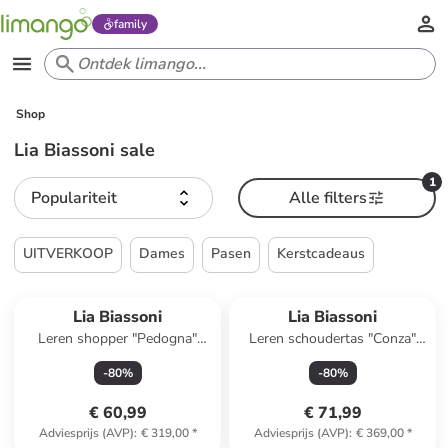
family
Shop
Lia Biassoni sale
1
Populariteit
Alle filters
UITVERKOOP
Dames
Pasen
Kerstcadeaus
Reeds in een ander winkelwagentje
Lia Biassoni
Lia Biassoni
Leren shopper "Pedogna"
Leren schoudertas "Conza"
zwart - (B)46 x (H)32 x (D)12
zwart - (B)60 x (H)33 x (D)15
-
80
%
-
80
%
cm
cm
€ 60,99
€ 71,99
Adviesprijs (AVP)
:
€ 319,00
*
Adviesprijs (AVP)
:
€ 369,00
*