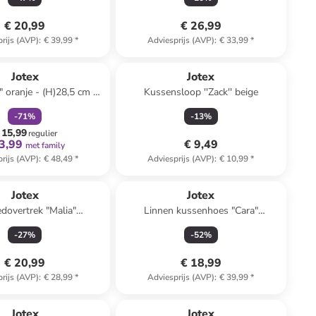
€ 20,99
€ 26,99
rijs (AVP)
:
€ 39,99
*
Adviesprijs (AVP)
:
€ 33,99
*
family
korting
Jotex
Jotex
" oranje - (H)28,5 cm x
Kussensloop ''Zack'' beige
16 cm
-
71
%
-
13
%
 15,99
regulier
3,99
€ 9,49
met family
rijs (AVP)
:
€ 48,49
*
Adviesprijs (AVP)
:
€ 10,99
*
Jotex
Jotex
dovertrek "Malia"
Linnen kussenhoes "Cara"
ranje/lichtroze
grijs/beige
-
27
%
-
52
%
€ 20,99
€ 18,99
rijs (AVP)
:
€ 28,99
*
Adviesprijs (AVP)
:
€ 39,99
*
Jotex
Jotex