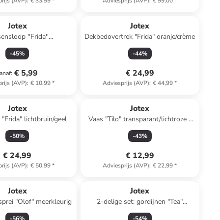
rijs (AVP)
:
€ 33,99
*
Adviesprijs (AVP)
:
€ 99,00
*
Jotex
Jotex
ensloop ''Frida''
Dekbedovertrek "Frida" oranje/crème
chtblauw/groen
-
45
%
-
44
%
€ 5,99
€ 24,99
anaf
:
rijs (AVP)
:
€ 10,99
*
Adviesprijs (AVP)
:
€ 44,99
*
Jotex
Jotex
"Frida" lichtbruin/geel
Vaas "Tilo" transparant/lichtroze -
(H)18 x Ø 10 cm
-
50
%
-
43
%
€ 24,99
€ 12,99
rijs (AVP)
:
€ 50,99
*
Adviesprijs (AVP)
:
€ 22,99
*
Jotex
Jotex
prei "Olof" meerkleurig
2-delige set: gordijnen "Tea"
lichtgrijs
-
56
%
-
54
%