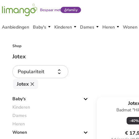
Bespaar met
family
Aanbiedingen
Baby's
Kinderen
Dames
Heren
Wonen
Shop
Jotex
Populariteit
Jotex
Baby's
Jote
Kinderen
Badmat "Hil
Dames
-
40
%
Heren
Wonen
€ 17,