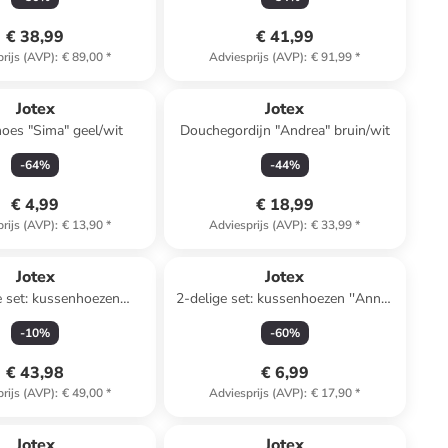
€ 38,99
€ 41,99
rijs (AVP)
:
€ 89,00
*
Adviesprijs (AVP)
:
€ 91,99
*
Jotex
Jotex
oes "Sima" geel/wit
Douchegordijn "Andrea" bruin/wit
-
64
%
-
44
%
€ 4,99
€ 18,99
rijs (AVP)
:
€ 13,90
*
Adviesprijs (AVP)
:
€ 33,99
*
Jotex
Jotex
e set: kussenhoezen
2-delige set: kussenhoezen ''Anna''
ay" beige/wit/grijs
oranje/wit
-
10
%
-
60
%
€ 43,98
€ 6,99
rijs (AVP)
:
€ 49,00
*
Adviesprijs (AVP)
:
€ 17,90
*
Jotex
Jotex