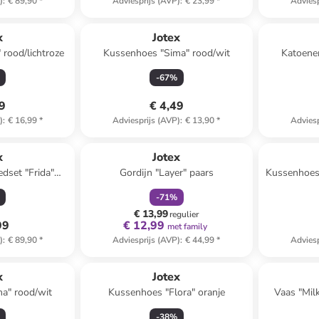
)
:
€ 89,90
*
Adviesprijs (AVP)
:
€ 23,99
*
Adviesp
x
Jotex
rood/lichtroze
Kussenhoes "Sima" rood/wit
Katoenen
-
67
%
49
€ 4,49
)
:
€ 16,99
*
Adviesprijs (AVP)
:
€ 13,90
*
Adviesp
family
korting
x
Jotex
dset "Frida"
Gordijn "Layer" paars
Kussenhoes 
ze/paars
-
71
%
€ 13,99
regulier
99
€ 12,99
met family
)
:
€ 89,90
*
Adviesprijs (AVP)
:
€ 44,99
*
Adviesp
x
Jotex
a" rood/wit
Kussenhoes "Flora" oranje
Vaas "Mil
-
38
%