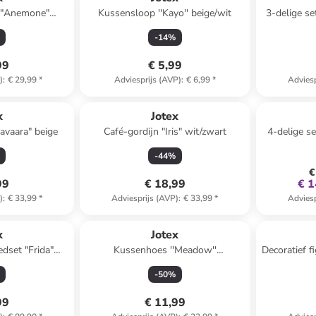
 "Anemone"
Kussensloop ''Kayo'' beige/wit
3-delige se
wit
wit/
-
14
%
99
€ 5,99
)
:
€ 29,99
*
Adviesprijs (AVP)
:
€ 6,99
*
Adviesp
x
Jotex
avaara" beige
Café-gordijn "Iris" wit/zwart
4-delige se
tran
-
44
%
€
99
€ 18,99
€ 1
)
:
€ 33,99
*
Adviesprijs (AVP)
:
€ 33,99
*
Adviesp
x
Jotex
dset "Frida"
Kussenhoes ''Meadow''
Decoratief f
it
crème/lichtblauw
- (B)10,8 
-
50
%
99
€ 11,99