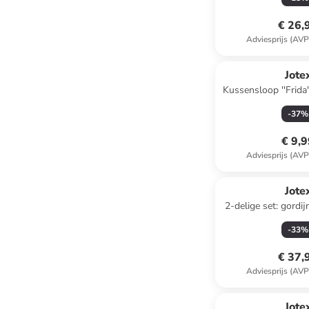
€ 26,
Adviesprijs (AVP
Jote
Kussensloop ''Frida''
-
37
%
€ 9,
Adviesprijs (AVP
Jote
2-delige set: gordij
-
33
%
€ 37,
Adviesprijs (AVP
Jote