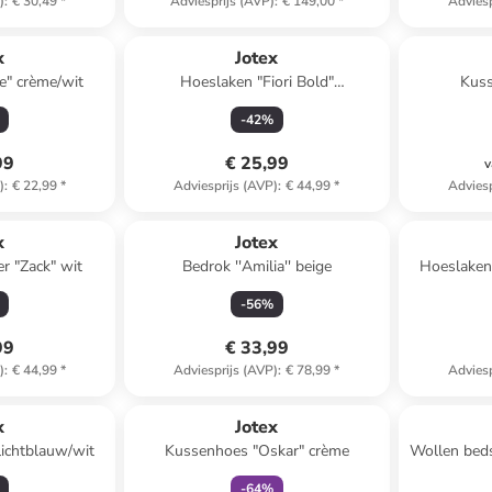
)
:
€ 30,49
*
Adviesprijs (AVP)
:
€ 149,00
*
Adviesp
x
Jotex
e" crème/wit
Hoeslaken "Fiori Bold"
Kuss
lichtbruin/lichtroze/lichtblauw
li
-
42
%
99
€ 25,99
v
)
:
€ 22,99
*
Adviesprijs (AVP)
:
€ 44,99
*
Adviesp
x
Jotex
r "Zack" wit
Bedrok ''Amilia'' beige
Hoeslaken 
-
56
%
99
€ 33,99
)
:
€ 44,99
*
Adviesprijs (AVP)
:
€ 78,99
*
Adviesp
family
korting
x
Jotex
lichtblauw/wit
Kussenhoes "Oskar" crème
Wollen beds
-
64
%