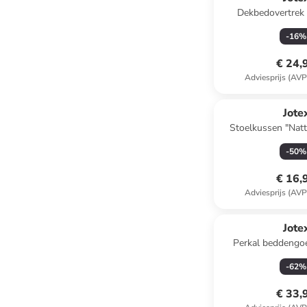
Dekbedovertrek
blauw/
-
16
%
€ 24,
Adviesprijs (AVP
Jote
Stoelkussen "Natt
-
50
%
€ 16,
Adviesprijs (AVP
Jote
Perkal beddengoe
geel/w
-
62
%
€ 33,