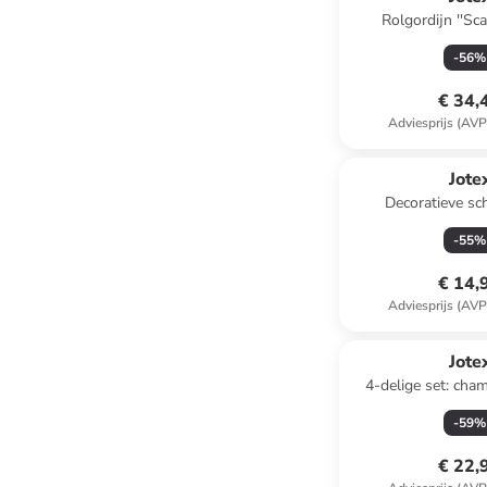
Rolgordijn ''Sca
-
56
%
€ 34,
Adviesprijs (AVP
Jote
Decoratieve sch
wit/blauw/oranj
-
55
%
€ 14,
Adviesprijs (AVP
Jote
4-delige set: ch
"Milano" meerkle
-
59
%
€ 22,