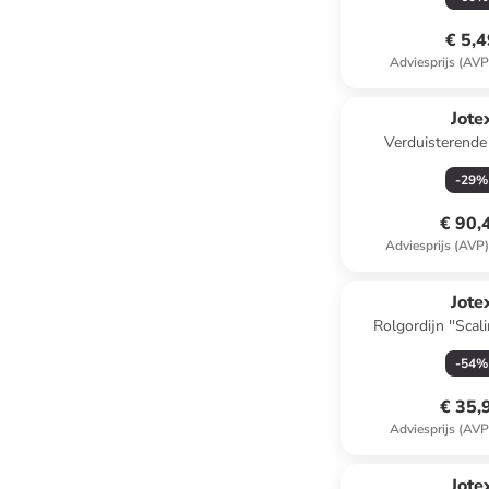
€ 5,
Adviesprijs (AVP
Jote
Verduisterende
"Shadow"
-
29
%
€ 90,
Adviesprijs (AVP
Jote
Rolgordijn ''Scali
-
54
%
€ 35,
Adviesprijs (AVP
Jote