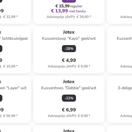
€ 15,99
regulier
99
€ 13,99
met family
)
:
€ 32,99
*
Adviesprijs (AVP)
:
€ 39,90
*
Adviesp
x
Jotex
 lichtbruin/geel
Kussensloop ''Kayo'' geel/wit
Kussenh
-
28
%
99
€ 4,99
)
:
€ 15,99
*
Adviesprijs (AVP)
:
€ 6,99
*
Adviesp
x
Jotex
nen "Layer" wit
Kussenhoes "Debbie" geel/wit
3-delig
"Chambr
-
22
%
99
€ 6,99
)
:
€ 56,99
*
Adviesprijs (AVP)
:
€ 8,99
*
Adviesp
x
Jotex