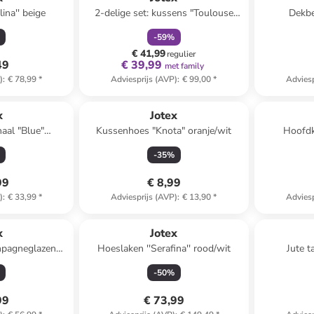
lina'' beige
2-delige set: kussens "Toulouse
Dekbe
Teddy'' wit
li
-
59
%
€ 41,99
regulier
49
€ 39,99
met family
)
:
€ 78,99
*
Adviesprijs (AVP)
:
€ 99,00
*
Adviesp
x
Jotex
aal "Blue"
Kussenhoes "Knota" oranje/wit
Hoofdk
e - Ø 23 cm
-
35
%
99
€ 8,99
)
:
€ 33,99
*
Adviesprijs (AVP)
:
€ 13,90
*
Adviesp
x
Jotex
ampagneglazen
Hoeslaken ''Serafina'' rood/wit
Jute t
urig - 185 ml
-
50
%
99
€ 73,99