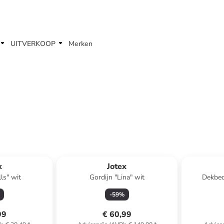
UITVERKOOP
Merken
x
Jotex
ls" wit
Gordijn "Lina" wit
Dekbed
g
-
59
%
99
€ 60,99