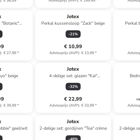
)
:
€ 56,99
*
Adviesprijs (AVP)
:
€ 149,49
*
Adviesp
x
Jotex
 "Botanic"
Perkal kussensloop ''Zack'' beige
Perkal b
(H)6 x Ø 13 cm
-
21
%
99
€ 10,99
)
:
€ 27,99
*
Adviesprijs (AVP)
:
€ 13,99
*
Adviesp
x
Jotex
yo" beige
4-delige set: glazen "Kai"
Bedro
transparant - 450 ml
-
32
%
99
€ 22,99
va
)
:
€ 39,99
*
Adviesprijs (AVP)
:
€ 33,99
*
Adviesp
x
Jotex
bbie" geel/wit
2-delige set: gordijnen "Tea" crème
2-delige se
-
48
%