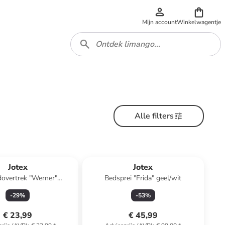
Mijn account
Winkelwagentje
Alle filters
Jotex
Jotex
overtrek "Werner"
Bedsprei "Frida" geel/wit
roen/lichtroze
-
29
%
-
53
%
€ 23,99
€ 45,99