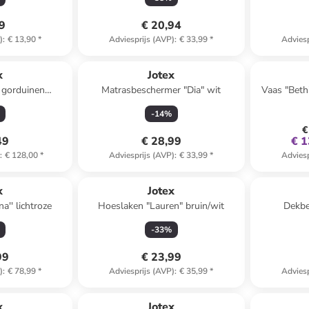
49
€ 20,94
)
:
€ 13,90
*
Adviesprijs (AVP)
:
€ 33,99
*
Adviesp
x
Jotex
 gorduinen
Matrasbeschermer "Dia" wit
Vaas "Beth
 wit
-
14
%
€
49
€ 28,99
€ 1
)
:
€ 128,00
*
Adviesprijs (AVP)
:
€ 33,99
*
Adviesp
x
Jotex
na'' lichtroze
Hoeslaken "Lauren" bruin/wit
Dekbe
o
-
33
%
99
€ 23,99
)
:
€ 78,99
*
Adviesprijs (AVP)
:
€ 35,99
*
Adviesp
family
korting
x
Jotex