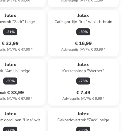
rijs (AVP)
:
€ 99,00
*
Adviesprijs (AVP)
:
€ 12,99
*
Jotex
Jotex
edrok ''Zack'' beige
Café-gordijn "Iris" wit/lichtbruin
-
31
%
-
50
%
€ 32,99
€ 16,99
rijs (AVP)
:
€ 47,99
*
Adviesprijs (AVP)
:
€ 33,99
*
Jotex
Jotex
k ''Amilia'' beige
Kussensloop ''Werner''
lichtroze/oranje
-
50
%
-
25
%
€ 33,99
€ 7,49
naf
:
rijs (AVP)
:
€ 67,99
*
Adviesprijs (AVP)
:
€ 9,99
*
Jotex
Jotex
t: gordijnen "Lina" wit
Dekbedovertrek "Zack" beige
-
27
%
-
36
%