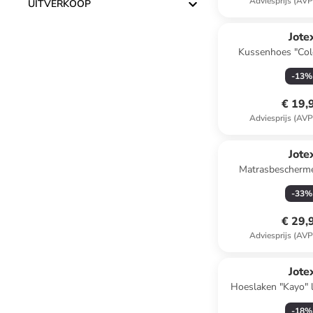
Adviesprijs (AVP
UITVERKOOP
Jote
Kussenhoes "Col
-
13
%
€ 19,
Adviesprijs (AVP
Jote
Matrasbescherme
-
33
%
€ 29,
Adviesprijs (AVP
Jote
Hoeslaken "Kayo" 
-
18
%