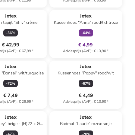
rijs (AVP)
:
€ 22,99
*
Adviesprijs (AVP)
:
€ 33,99
*
family
exclusief
Jotex
Jotex
 tapijt "Shiv" crème
Kussenhoes "Anna" rood/lichtroze
-
36
%
-
64
%
€ 42,99
€ 4,99
rijs (AVP)
:
€ 67,99
*
Adviesprijs (AVP)
:
€ 13,90
*
Jotex
Jotex
"Bonsai" wit/turquoise
Kussenhoes "Poppy" rood/wit
-
72
%
-
67
%
€ 7,49
€ 4,49
rijs (AVP)
:
€ 26,99
*
Adviesprijs (AVP)
:
€ 13,90
*
Jotex
Jotex
key" beige - (H)22 x Ø
Badmat "Laurie" roze/oranje
19,5 cm
-
47
%
-
20
%