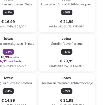
t: kussenhoezen "Selja"
Hoeslaken "Frida" lichtblauw/groen
donkerblauw/rood
-
41
%
-
56
%
€ 16,99
€ 21,99
rijs (AVP)
:
€ 29,00
*
Adviesprijs (AVP)
:
€ 50,99
*
family
korting
Jotex
Jotex
t: cocktailglazen "Nina"
Gordijn "Layer" crème
sparant - 250 ml
-
74
%
-
47
%
 16,99
regulier
4,99
€ 29,99
met family
rijs (AVP)
:
€ 57,99
*
Adviesprijs (AVP)
:
€ 56,99
*
Jotex
Jotex
iguur "Foxess" lichtbruin
Hoeslaken "Werner" lichtroze/oranje
x (H)16,4 x (D)17,8 cm
-
34
%
-
35
%
€ 14,99
€ 21,99