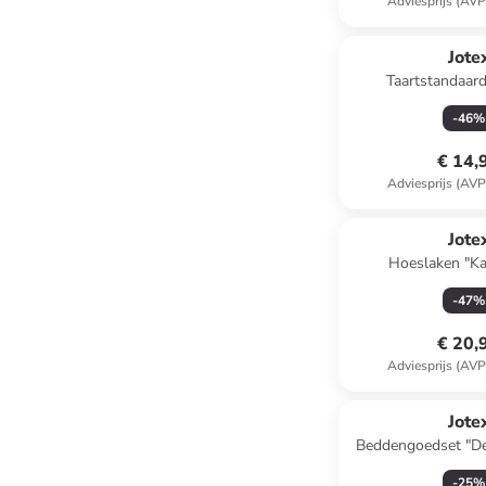
Adviesprijs (AVP
Jote
Taartstandaard
crème/lichtroze - 
-
46
%
€ 14,
Adviesprijs (AVP
Jote
Hoeslaken "Ka
-
47
%
€ 20,
Adviesprijs (AVP
Jote
Beddengoedset "De
-
25
%