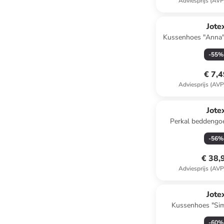
Adviesprijs (AVP
Jote
Kussenhoes "Anna" 
-
55
%
€ 7,
Adviesprijs (AVP
Jote
Perkal beddengoe
rood/lichtro
-
56
%
€ 38,
Adviesprijs (AVP
Jote
Kussenhoes "Sim
-
60
%