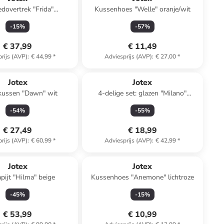
dovertrek "Frida"
Kussenhoes "Welle" oranje/wit
chtblauw/groen
-
15
%
-
57
%
€ 37,99
€ 11,49
rijs (AVP)
:
€ 44,99
*
Adviesprijs (AVP)
:
€ 27,00
*
Jotex
Jotex
ussen "Dawn" wit
4-delige set: glazen "Milano"
meerkleurig - 380 ml
-
54
%
-
55
%
€ 27,49
€ 18,99
rijs (AVP)
:
€ 60,99
*
Adviesprijs (AVP)
:
€ 42,99
*
Jotex
Jotex
apijt "Hilma" beige
Kussenhoes "Anemone" lichtroze
-
45
%
-
15
%
€ 53,99
€ 10,99