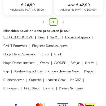
€ 24,99
€ 42,99
vanaf
:
Adviesprijs (AVP)
:
€ 55,00
*
Adviesprijs (AVP)
:
€ 100,00
*
1
Misschien bevallen deze producten je ook
:
SELECTED HOMME
Keen
So You
Heren instappers
GANT Footwear
Elegante Damesslippers
Hoge Heren Sneakers
Clogs
Think
Hoge Damessneakers
Orsay
WODEN
Wojas
Native
Rap
Sleehak-Espadrilles
Kinderschoenen Geox
Kappa
Rubberlaarzen
Superfit
Laarzen Geox
NoGRZ
Bundgaard
First Step
Lamino
Dames Schoenen