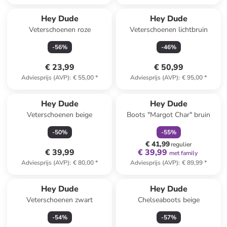
Hey Dude
Hey Dude
Veterschoenen roze
Veterschoenen lichtbruin
-
56
%
-
46
%
€ 23,99
€ 50,99
Adviesprijs (AVP)
:
€ 55,00
*
Adviesprijs (AVP)
:
€ 95,00
*
family
korting
Hey Dude
Hey Dude
Veterschoenen beige
Boots "Margot Char" bruin
-
50
%
-
55
%
€ 41,99
regulier
€ 39,99
€ 39,99
met family
Adviesprijs (AVP)
:
€ 80,00
*
Adviesprijs (AVP)
:
€ 89,99
*
Hey Dude
Hey Dude
Veterschoenen zwart
Chelseaboots beige
-
54
%
-
57
%