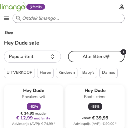
family
Shop
Hey Dude sale
1
Populariteit
Alle filters
UITVERKOOP
Heren
Kinderen
Baby's
Dames
family
korting
Reeds in een ander winkelwagentje
Hey Dude
Hey Dude
Sneakers wit
Boots crème
-
82
%
-
55
%
€ 14,99
regulier
€ 12,99
€ 39,99
vanaf
:
met family
Adviesprijs (AVP)
:
€ 74,99
*
Adviesprijs (AVP)
:
€ 90,00
*