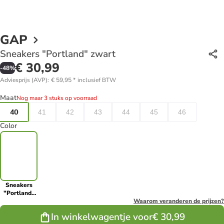
GAP
Sneakers "Portland" zwart
€ 30,99
-
48
%
Adviesprijs (AVP)
:
€ 59,95
*
inclusief BTW
Maat
Nog maar 3 stuks op voorraad
40
41
42
43
44
45
46
Color
Sneakers
"Portland"
zwart
Waarom veranderen de prijzen?
In winkelwagentje voor
€ 30,99