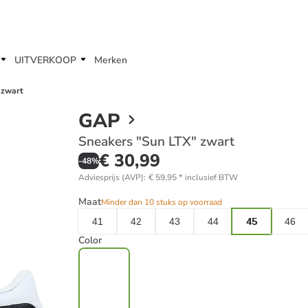
UITVERKOOP
Merken
 zwart
GAP
Sneakers "Sun LTX" zwart
€ 30,99
-
48
%
Adviesprijs (AVP)
:
€ 59,95
*
inclusief BTW
Maat
Minder dan 10 stuks op voorraad
41
42
43
44
45
46
Color