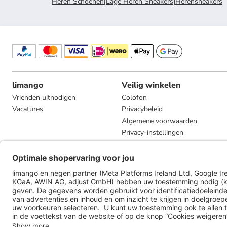
Heren Schoenen
|
Lage Heren Sneakers
|
Herensneakers
limango
Veilig winkelen
Vrienden uitnodigen
Colofon
Vacatures
Privacybeleid
Algemene voorwaarden
Privacy-instellingen
Compliance