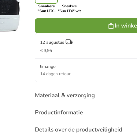
Sneakers
Sneakers
"Sun LTX"
"Sun LTX" wit
zwart
In wink
12 augustus
€ 3,95
limango
14 dagen retour
Materiaal & verzorging
Productinformatie
Details over de productveiligheid