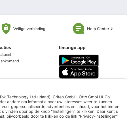
Veilige verbinding
Help Center
cties
limango app
ctueel
Aankomend
limango.de
limango.pl