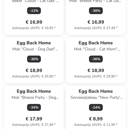
Beker ''Cloud - Cat Dad''
Mok ''Breeze Party - Cat Dad''
lichtblauw - 220 ml
lichtblauw - 450 ml
-
13
%
-
38
%
€ 16,99
€ 16,99
Adviesprijs (AVP)
:
€ 19,55
*
Adviesprijs (AVP)
:
€ 27,49
*
Egg Back Home
Egg Back Home
Mok ''Cloud - Dog Dad''
Mok ''Cloud - Cat Mom''
lichtblauw - 500 ml
lichtblauw - 500 ml
-
36
%
-
36
%
€ 18,99
€ 18,99
Adviesprijs (AVP)
:
€ 29,90
*
Adviesprijs (AVP)
:
€ 29,90
*
Reeds in een ander winkelwagentje
Egg Back Home
Egg Back Home
Mok ''Breeze Party - Dog
Serveerplateau ''New Party''
Mom'' geel - 450 ml
wit - (L)18 cm
-
34
%
-
24
%
€ 17,99
€ 8,99
Adviesprijs (AVP)
:
€ 27,49
*
Adviesprijs (AVP)
:
€ 11,95
*