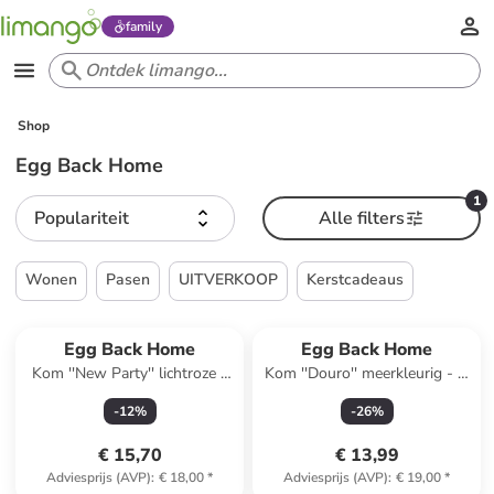
family
Shop
Egg Back Home
1
Populariteit
Alle filters
Wonen
Pasen
UITVERKOOP
Kerstcadeaus
Egg Back Home
Egg Back Home
Kom ''New Party'' lichtroze -
Kom ''Douro'' meerkleurig - Ø
Ø 16 cm
15 cm
-
12
%
-
26
%
€ 15,70
€ 13,99
Adviesprijs (AVP)
:
€ 18,00
*
Adviesprijs (AVP)
:
€ 19,00
*