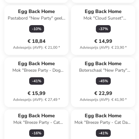
Egg Back Home
Egg Back Home
Pastabord ''New Party'' geel -
Mok ''Cloud Sunset''
Ø 23 cm
lichtroze/lichtblauw - 500 ml
-
10
%
-
37
%
€ 18,84
€ 14,99
Adviesprijs (AVP)
:
€ 21,00
*
Adviesprijs (AVP)
:
€ 23,90
*
Egg Back Home
Egg Back Home
Mok ''Breeze Party - Dog
Boterschaal ''New Party''
Mom'' lichtblauw - 450 ml
lichtroze - (B)19 x (H)7,5 x
-
41
%
-
45
%
(D)13 cm
€ 15,99
€ 22,99
Adviesprijs (AVP)
:
€ 27,49
*
Adviesprijs (AVP)
:
€ 41,90
*
Egg Back Home
Egg Back Home
Mok ''Breeze Party - Cat
Mok ''Breeze Party - Cat Dad''
Mom'' lichtroze - 450 ml
groen - 450 ml
-
16
%
-
41
%