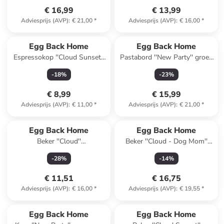
€ 16,99
€ 13,99
Adviesprijs (AVP)
:
€ 21,00
*
Adviesprijs (AVP)
:
€ 16,00
*
Egg Back Home
Egg Back Home
Espressokop ''Cloud Sunset''
Pastabord ''New Party'' groen
lichtroze/lichtblauw - 90 ml
- Ø 23 cm
-
18
%
-
23
%
€ 8,99
€ 15,99
Adviesprijs (AVP)
:
€ 11,00
*
Adviesprijs (AVP)
:
€ 21,00
*
Egg Back Home
Egg Back Home
Beker ''Cloud''
Beker ''Cloud - Dog Mom''
oranje/lichtblauw - 220 ml
lichtblauw - 220 ml
-
28
%
-
14
%
€ 11,51
€ 16,75
Adviesprijs (AVP)
:
€ 16,00
*
Adviesprijs (AVP)
:
€ 19,55
*
family
exclusief
Egg Back Home
Egg Back Home