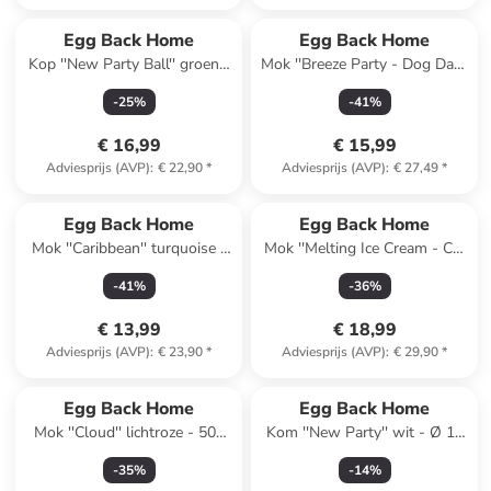
Egg Back Home
Egg Back Home
Kop ''New Party Ball'' groen -
Mok ''Breeze Party - Dog Dad''
250 ml
geel - 450 ml
-
25
%
-
41
%
€ 16,99
€ 15,99
Adviesprijs (AVP)
:
€ 22,90
*
Adviesprijs (AVP)
:
€ 27,49
*
Egg Back Home
Egg Back Home
Mok ''Caribbean'' turquoise -
Mok ''Melting Ice Cream - Cat
360 ml
Dad'' beige - 360 ml
-
41
%
-
36
%
€ 13,99
€ 18,99
Adviesprijs (AVP)
:
€ 23,90
*
Adviesprijs (AVP)
:
€ 29,90
*
Egg Back Home
Egg Back Home
Mok ''Cloud'' lichtroze - 500
Kom ''New Party'' wit - Ø 10
ml
cm
-
35
%
-
14
%