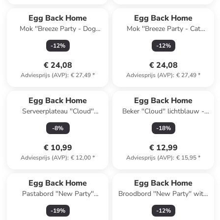
Egg Back Home
Egg Back Home
Mok ''Breeze Party - Dog
Mok ''Breeze Party - Cat
Mom'' geel - 450 ml
Mom'' lichtblauw - 450 ml
-
12
%
-
12
%
€ 24,08
€ 24,08
Adviesprijs (AVP)
:
€ 27,49
*
Adviesprijs (AVP)
:
€ 27,49
*
Egg Back Home
Egg Back Home
Serveerplateau ''Cloud''
Beker ''Cloud'' lichtblauw -
lichtblauw - (L)18 x (B)9,5 cm
220 ml
-
8
%
-
18
%
€ 10,99
€ 12,99
Adviesprijs (AVP)
:
€ 12,00
*
Adviesprijs (AVP)
:
€ 15,95
*
Egg Back Home
Egg Back Home
Pastabord ''New Party''
Broodbord ''New Party'' wit -
lichtroze - Ø 23 cm
Ø 17 cm
-
19
%
-
12
%