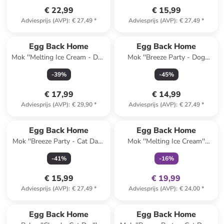
€ 22,99
€ 15,99
Adviesprijs (AVP)
:
€ 27,49
*
Adviesprijs (AVP)
:
€ 27,49
*
Egg Back Home
Egg Back Home
Mok ''Melting Ice Cream - Dog
Mok ''Breeze Party - Dog
Dad'' beige - 360 ml
Mom'' groen - 450 ml
-
39
%
-
45
%
€ 17,99
€ 14,99
Adviesprijs (AVP)
:
€ 29,90
*
Adviesprijs (AVP)
:
€ 27,49
*
family
exclusief
Egg Back Home
Egg Back Home
Mok ''Breeze Party - Cat Dad''
Mok ''Melting Ice Cream''
geel - 450 ml
beige - 360 ml
-
41
%
-
16
%
€ 15,99
€ 19,99
Adviesprijs (AVP)
:
€ 27,49
*
Adviesprijs (AVP)
:
€ 24,00
*
Egg Back Home
Egg Back Home