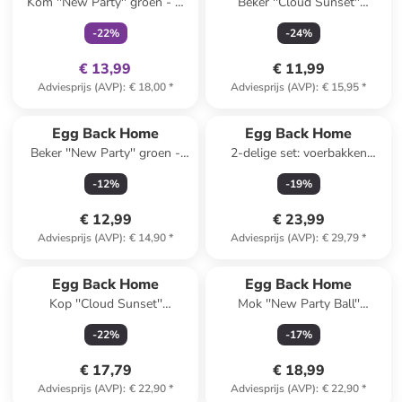
Kom ''New Party'' groen - Ø
Beker ''Cloud Sunset''
16 cm
lichtroze/lichtblauw - 220 ml
-
22
%
-
24
%
€ 13,99
€ 11,99
Adviesprijs (AVP)
:
€ 18,00
*
Adviesprijs (AVP)
:
€ 15,95
*
Egg Back Home
Egg Back Home
Beker ''New Party'' groen -
2-delige set: voerbakken
220 ml
''New Party'' lichtblauw - Ø
-
12
%
-
19
%
14 cm
€ 12,99
€ 23,99
Adviesprijs (AVP)
:
€ 14,90
*
Adviesprijs (AVP)
:
€ 29,79
*
Egg Back Home
Egg Back Home
Kop ''Cloud Sunset''
Mok ''New Party Ball''
lichtroze/lichtblauw - 250 ml
lichtroze - 250 ml
-
22
%
-
17
%
€ 17,79
€ 18,99
Adviesprijs (AVP)
:
€ 22,90
*
Adviesprijs (AVP)
:
€ 22,90
*