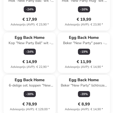
Mok ''New Party Ball'' wit -
Mok ''New Party Mug'' wit -
500 ml
450 ml
-
24
%
-
16
%
€ 17,99
€ 19,99
Adviesprijs (AVP)
:
€ 23,90
*
Adviesprijs (AVP)
:
€ 23,90
*
Egg Back Home
Egg Back Home
Kop ''New Party Ball'' wit -
Beker ''New Party'' paars -
250 ml
220 ml
-
34
%
-
19
%
€ 14,99
€ 11,99
Adviesprijs (AVP)
:
€ 22,90
*
Adviesprijs (AVP)
:
€ 14,90
*
Egg Back Home
Egg Back Home
6-delige set: koppen ''New
Beker ''New Party'' lichtroze -
Party Ball'' meerkleurig - 250
220 ml
-
38
%
-
39
%
ml
€ 78,99
€ 8,99
Adviesprijs (AVP)
:
€ 129,00
*
Adviesprijs (AVP)
:
€ 14,90
*