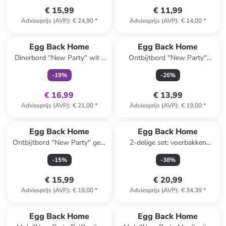
€ 15,99
€ 11,99
Adviesprijs (AVP)
:
€ 24,90
*
Adviesprijs (AVP)
:
€ 14,00
*
family
exclusief
Egg Back Home
Egg Back Home
Dinerbord ''New Party'' wit -
Ontbijtbord ''New Party''
Ø 27 cm
groen - Ø 22 cm
-
19
%
-
26
%
€ 16,99
€ 13,99
Adviesprijs (AVP)
:
€ 21,00
*
Adviesprijs (AVP)
:
€ 19,00
*
Egg Back Home
Egg Back Home
Ontbijtbord ''New Party'' geel
2-delige set: voerbakken
- Ø 22 cm
''New Party'' lichtblauw - Ø
-
15
%
-
38
%
16,5 cm
€ 15,99
€ 20,99
Adviesprijs (AVP)
:
€ 19,00
*
Adviesprijs (AVP)
:
€ 34,39
*
Egg Back Home
Egg Back Home