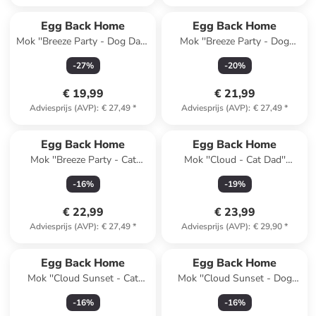
Egg Back Home
Egg Back Home
Mok ''Breeze Party - Dog Dad''
Mok ''Breeze Party - Dog
lichtblauw - 450 ml
Mom'' groen - 450 ml
-
27
%
-
20
%
€ 19,99
€ 21,99
Adviesprijs (AVP)
:
€ 27,49
*
Adviesprijs (AVP)
:
€ 27,49
*
Egg Back Home
Egg Back Home
Mok ''Breeze Party - Cat
Mok ''Cloud - Cat Dad''
Mom'' geel - 450 ml
lichtblauw - 500 ml
-
16
%
-
19
%
€ 22,99
€ 23,99
Adviesprijs (AVP)
:
€ 27,49
*
Adviesprijs (AVP)
:
€ 29,90
*
Egg Back Home
Egg Back Home
Mok ''Cloud Sunset - Cat
Mok ''Cloud Sunset - Dog
Mom'' lichtroze/lichtblauw -
Mom'' lichtroze/lichtblauw -
-
16
%
-
16
%
500 ml
500 ml