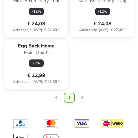
Mok ''Breeze Party - Cat
Mok ''Breeze Party - Dog
Mom'' groen - 450 ml
Mom'' lichtroze - 450 ml
-
12
%
-
12
%
€ 24,08
€ 24,08
Adviesprijs (AVP)
:
€ 27,49
*
Adviesprijs (AVP)
:
€ 27,49
*
Egg Back Home
Mok ''Cloud''
oranje/lichtblauw - 500 ml
-
3
%
€ 22,99
Adviesprijs (AVP)
:
€ 23,90
*
1