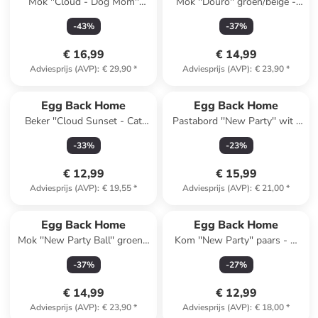
Mok ''Cloud - Dog Mom''
Mok ''Douro'' groen/beige -
lichtblauw - 500 ml
360 ml
-
43
%
-
37
%
€ 16,99
€ 14,99
Adviesprijs (AVP)
:
€ 29,90
*
Adviesprijs (AVP)
:
€ 23,90
*
Egg Back Home
Egg Back Home
Beker ''Cloud Sunset - Cat
Pastabord ''New Party'' wit -
Mom'' lichtroze/lichtblauw -
Ø 23 cm
-
33
%
-
23
%
220 ml
€ 12,99
€ 15,99
Adviesprijs (AVP)
:
€ 19,55
*
Adviesprijs (AVP)
:
€ 21,00
*
Egg Back Home
Egg Back Home
Mok ''New Party Ball'' groen -
Kom ''New Party'' paars - Ø
500 ml
16 cm
-
37
%
-
27
%
€ 14,99
€ 12,99
Adviesprijs (AVP)
:
€ 23,90
*
Adviesprijs (AVP)
:
€ 18,00
*