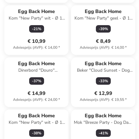
Egg Back Home
Egg Back Home
Kom ''New Party'' wit - Ø 12
Kom ''New Party'' geel - Ø 12
cm
cm
-
21
%
-
39
%
€ 10,99
€ 8,49
Adviesprijs (AVP)
:
€ 14,00
*
Adviesprijs (AVP)
:
€ 14,00
*
Egg Back Home
Egg Back Home
Dinerbord ''Douro''
Beker ''Cloud Sunset - Dog
meerkleurig - Ø 27 cm
Mom'' lichtroze/lichtblauw -
-
37
%
-
33
%
220 ml
€ 14,99
€ 12,99
Adviesprijs (AVP)
:
€ 24,00
*
Adviesprijs (AVP)
:
€ 19,55
*
Egg Back Home
Egg Back Home
Kom ''New Party'' wit - Ø 16
Mok ''Breeze Party - Dog Dad''
cm
groen - 450 ml
-
38
%
-
41
%