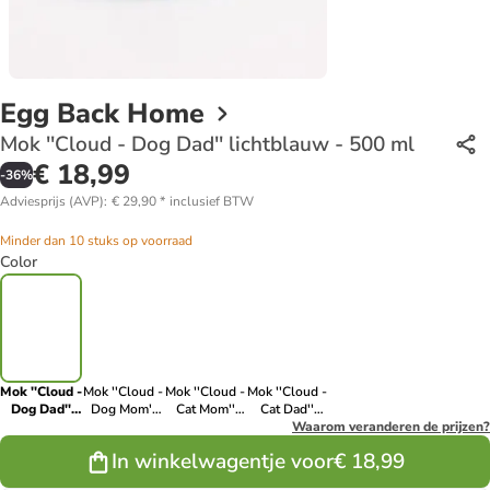
Egg Back Home
Mok ''Cloud - Dog Dad'' lichtblauw - 500 ml
€ 18,99
-
36
%
Adviesprijs (AVP)
:
€ 29,90
*
inclusief BTW
Minder dan 10 stuks op voorraad
Color
Mok ''Cloud -
Mok ''Cloud -
Mok ''Cloud -
Mok ''Cloud -
Dog Dad''
Dog Mom''
Cat Mom''
Cat Dad''
lichtblauw -
lichtblauw -
lichtblauw -
lichtblauw -
Waarom veranderen de prijzen?
500 ml
500 ml
500 ml
500 ml
In winkelwagentje voor
€ 18,99